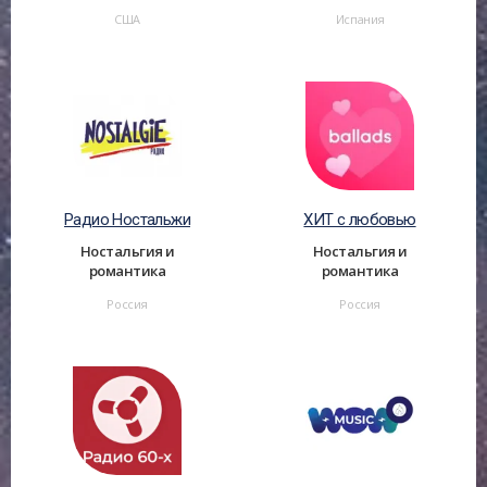
США
Испания
Радио Ностальжи
ХИТ с любовью
Ностальгия и
Ностальгия и
романтика
романтика
Россия
Россия