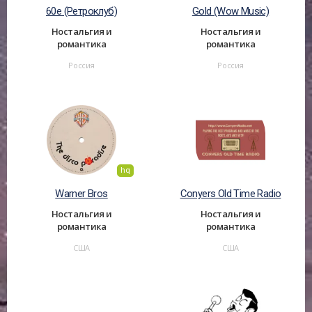
60е (Ретроклуб)
Gold (Wow Music)
Ностальгия и
Ностальгия и
романтика
романтика
Россия
Россия
hq
Warner Bros
Conyers Old Time Radio
Ностальгия и
Ностальгия и
романтика
романтика
США
США