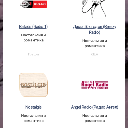
Ballads (Radio 1)
Джаз 50х годов (Breezy
Radio)
Ностальгия и
романтика
Ностальгия и
романтика
Греция
США
Nostalgie
Angel Radio (Радио Ангел)
Ностальгия и
Ностальгия и
романтика
романтика