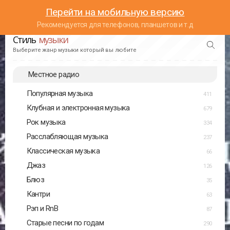
Перейти на мобильную версию
Рекомендуется для телефонов, планшетов и т.д
Стиль
музыки
Выберите жанр музыки который вы любите
Местное радио
Популярная музыка
411
Клубная и электронная музыка
679
Рок музыка
334
Расслабляющая музыка
237
Классическая музыка
66
Джаз
126
Блюз
35
Кантри
63
Рэп и RnB
87
Старые песни по годам
290