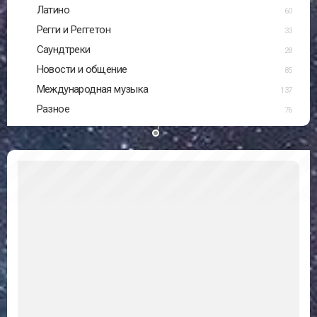
Латино
60
Регги и Реггетон
33
Саундтреки
28
Новости и общение
85
Международная музыка
137
Разное
76