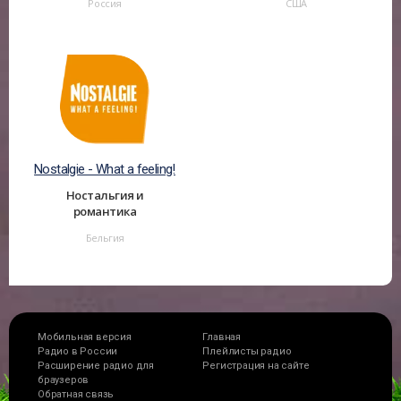
Россия
США
Nostalgie - What a feeling!
Ностальгия и
романтика
Бельгия
Мобильная версия
Главная
Радио в России
Плейлисты радио
Расширение радио для
Регистрация на сайте
браузеров
Обратная связь