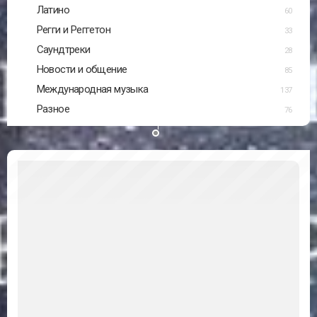
Латино
60
Регги и Реггетон
33
Саундтреки
28
Новости и общение
85
Международная музыка
137
Разное
76