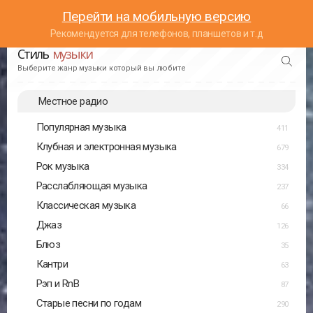
Перейти на мобильную версию
Рекомендуется для телефонов, планшетов и т.д
Стиль
музыки
Выберите жанр музыки который вы любите
Местное радио
Популярная музыка
411
Клубная и электронная музыка
679
Рок музыка
334
Расслабляющая музыка
237
Классическая музыка
66
Джаз
126
Блюз
35
Кантри
63
Рэп и RnB
87
Старые песни по годам
290