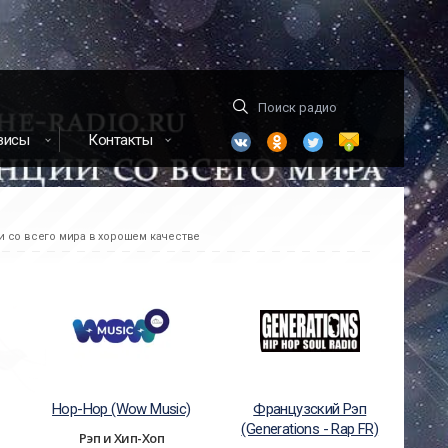
висы
Контакты
 со всего мира в хорошем качестве
Hop-Hop (Wow Music)
Французский Рэп
(Generations - Rap FR)
Рэп и Хип-Хоп