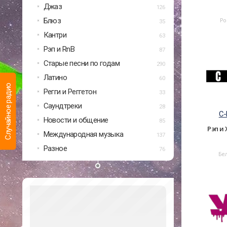
Джаз
126
Блюз
Ро
35
Кантри
63
Рэп и RnB
87
Старые песни по годам
290
Латино
60
Случайное радио
Регги и Реггетон
33
Саундтреки
28
C
Новости и общение
85
Рэп и
Международная музыка
137
Разное
76
Бе