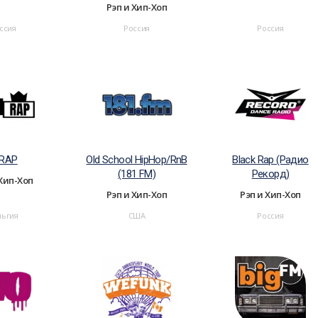
Рэп и Хип-Хоп
ссия
Россия
Россия
-RAP
Old School HipHop/RnB
Black Rap (Радио
(181 FM)
Рекорд)
 Хип-Хоп
Рэп и Хип-Хоп
Рэп и Хип-Хоп
льгия
США
Россия