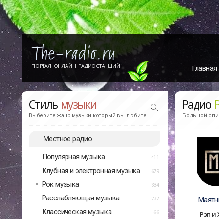
ПОРТАЛ ОНЛАЙН РАДИОСТАНЦИЙ!
Главная
Стиль
музыки
Радио
Выберите жанр музыки который вы любите
Большой спис
Местное радио
Популярная музыка
411
Клубная и электронная музыка
679
Рок музыка
334
Расслабляющая музыка
237
Маятн
Классическая музыка
66
Рэп и