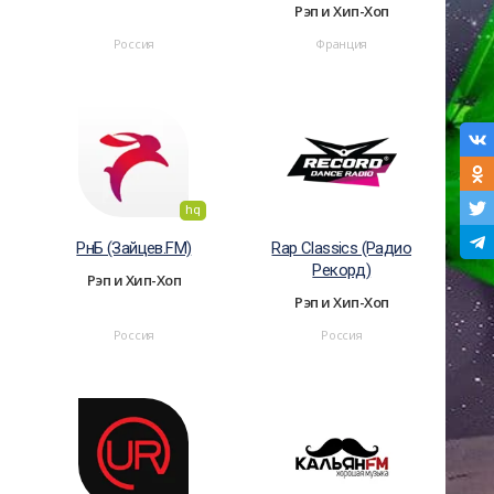
Рэп и Хип-Хоп
Россия
Франция
hq
РнБ (Зайцев.FM)
Rap Classics (Радио
Рекорд)
Рэп и Хип-Хоп
Рэп и Хип-Хоп
Россия
Россия