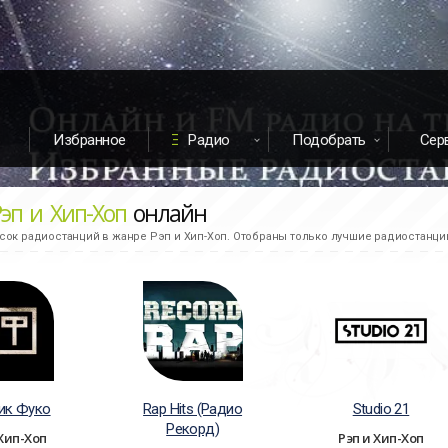
Избранное
Радио
Подобрать
Сер
Рэп и Хип-Хоп
онлайн
ок радиостанций в жанре Рэп и Хип-Хоп. Отобраны только лучшие радиостанции
ик Фуко
Rap Hits (Радио
Studio 21
Рекорд)
 Хип-Хоп
Рэп и Хип-Хоп