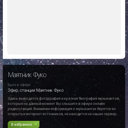
Маятник Фуко
Было в эфире:
Эфир станции Маятник Фуко
Здесь выводится фотография и краткая биография музыкантов,
которые на данный момент Вы слышите в эфире онлайн
радиостанций. Внимание информация о музыкантах берется из
открытых интернет источников, не находится на наших серверах
и может не отвечать действительности!!!
В избранное
238