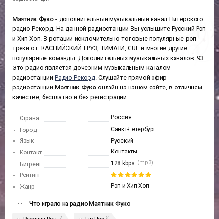
Маятник Фуко
- дополнительный музыкальный канал Питерского
радио Рекорд. На данной радиостанции Вы услышите Русский Рэп
и Хип-Хоп. В ротации исключительно топовые популярные рэп
треки от: КАСПИЙСКИЙ ГРУЗ, ТИМАТИ, GUF и многие другие
популярные команды. Дополнительных музыкальных каналов: 93.
Это радио является дочерним музыкальным каналом
радиостанции
Радио Рекорд
. Слушайте прямой эфир
радиостанции
Маятник Фуко
онлайн на нашем сайте, в отличном
качестве, бесплатно и без регистрации.
Россия
Страна
Санкт-Петербург
Город
Язык
Русский
Контакты
Контакт
(mp3)
128 kbps
Битрейт
Рейтинг
Рэп и Хип-Хоп
Жанр
Что играло на радио Маятник Фуко
2
51