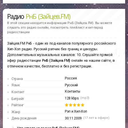
Радио
РнБ (Зайцев.FM)
В этой секции находится информация
РнБ (Зайцев.FM).
Вы можете
слушать это радио онлайн, посмотреть плейлист и хит-парад
радиостанции
Зайцев.FM РнБ - один из под-каналов популярного российского
Хип-Хоп радио. Русский рэпчик без границ и цензуры.
Дополнительных музыкальных каналов: 10. Слушайте прямой
эфир радиостанции
РнБ (Зайцев.FM)
онлайн на нашем сайте, в
отличном качестве, бесплатно и без регистрации.
Россия
Страна
Язык
Русский
Контакты
Контакт
(mp3)
128 kbps
Битрейт
Рейтинг
Рэп и Хип-Хоп
Жанр
(17 лет в эфире)
День рождения
30.11.2009