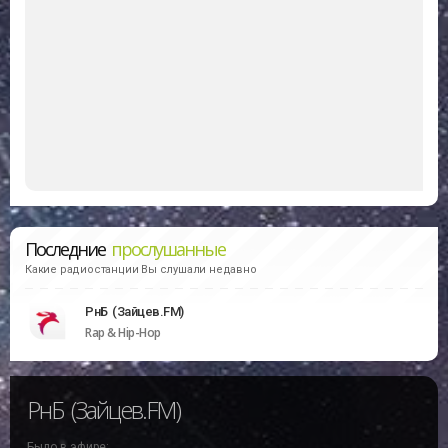
Последние
прослушанные
Какие радиостанции Вы слушали недавно
РнБ (Зайцев.FM)
Rap & Hip-Hop
РнБ (Зайцев.FM)
Было в эфире: