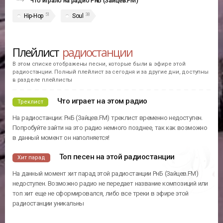
Что играло на радио РнБ (Зайцев.FM)
51
38
Hip-Hop
Soul
Плейлист
радиостанции
В этом списке отображены песни, которые были в эфире этой
радиостанции. Полный плейлист за сегодня и за другие дни, доступны
в разделе плейлисты
Что играет на этом радио
Треклист
На радиостанции: РнБ (Зайцев.FM) треклист временно недоступен.
Попробуйте зайти на это радио немного позднее, так как возможно
в данный момент он наполняется!
Топ песен на этой радиостанции
Хит парад
На данный момент хит парад этой радиостанции РнБ (Зайцев.FM)
недоступен. Возможно радио не передает название композиций или
топ хит еще не сформировался, либо все треки в эфире этой
радиостанции уникальны