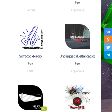
Рок
Россия
Германия
SoftRockRadio
Unplugged (Delta Radio)
Рок
Рок
США
Германия
hq