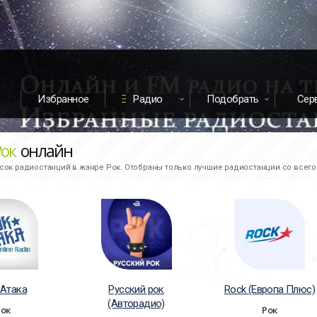
Избранное
Радио
Подобрать
Сер
Рок
онлайн
ок радиостанций в жанре Рок. Отобраны только лучшие радиостанции со всего
-Атака
Русский рок
Rock (Европа Плюс)
(Авторадио)
Рок
Рок