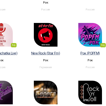
Рок
ссия
Россия
Россия
hq
hq
chatka Live)
New Rock (Star Fm)
Рок (POPFM)
Рок
Рок
Рок
ссия
Германия
Россия