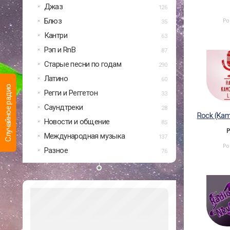
Джаз
126
Блюз
Ро
35
Кантри
63
Рэп и RnB
87
Старые песни по годам
290
Латино
60
Случайное радио
Регги и Реггетон
33
Саундтреки
28
Rock (Kam
Новости и общение
85
Международная музыка
137
Ро
Разное
76