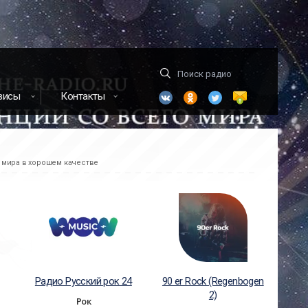
висы
Контакты
 мира в хорошем качестве
Радио Русский рок 24
90 er Rock (Regenbogen
2)
Рок