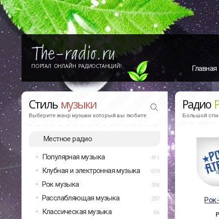
ПОРТАЛ ОНЛАЙН РАДИОСТАНЦИЙ!
Главная
Стиль
музыки
Радио
Выберите жанр музыки который вы любите
Большой спис
Местное радио
Популярная музыка
411
Клубная и электронная музыка
679
Рок музыка
334
Расслабляющая музыка
237
Рок
Классическая музыка
66