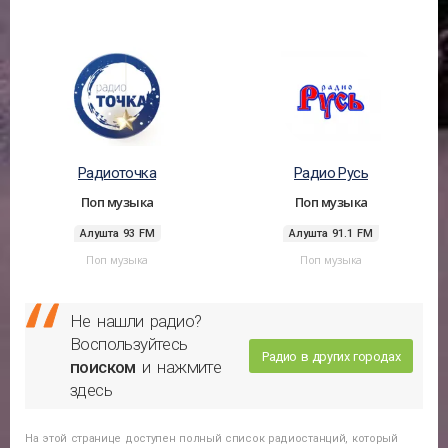
Радиоточка
Радио Русь
Поп музыка
Поп музыка
Алушта 93 FM
Алушта 91.1 FM
Поп музыка
Поп музыка
Не нашли радио?
Воспользуйтесь
Радио в других городах
поиском
и нажмите
здесь
На этой странице доступен полный список радиостанций, который