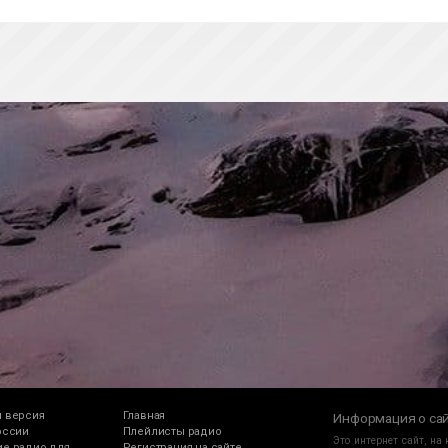
 версия
Главная
Информация о са
оссии
Плейлисты радио
Это интернет сайт, на
е радио для
Регистрация на сайте