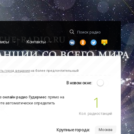
висы
Контакты
ть город вещания
на более предпочтительный
В новом окне:
1
те
онлайн радио Гудермес
прямо на
ете автоматически определить
Кол. радиостанций
Крупные города:
Москва