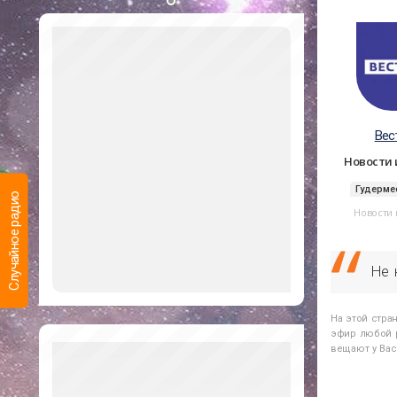
Вес
Новости
Гудерме
Случайное радио
Новости
Не 
На этой стра
эфир любой р
вещают у Вас