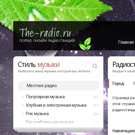
ПОРТАЛ ОНЛАЙН РАДИОСТАНЦИЙ!
Главная
Стиль
музыки
Радиос
Выберите жанр музыки который вы любите
Введите назв
Город:
Местное радио
Популярная музыка
411
Страница ра
этой страни
Клубная и электронная музыка
679
радиостанци
Рок музыка
334
Расслабляющая музыка
237
Навигация: