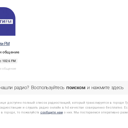
ти FM
 и общение
с 102.6 FM
 и общение
нашли радио? Воспользуйтесь
поиском
и нажмите здесь
нице доступен полный список радиостанций, который транслируется в городе
Г
адиостанции и слушать радио онлайн в hd качестве совершенно бесплатно. Есл
 в городе, то пожалуйста
сообщите нам
о них. Мы постараемся оперативно разме