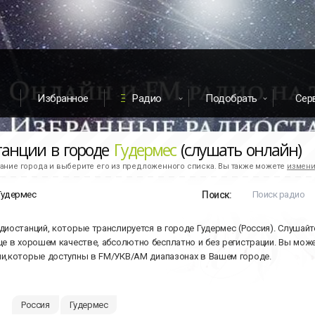
Избранное
Радио
Подобрать
Сер
танции в городе
Гудермес
(слушать онлайн)
ание города и выберите его из предложенного списка. Вы также можете
измени
Поиск:
диостанций, которые транслируется в городе Гудермес (Россия). Слушай
це в хорошем качестве, абсолютно бесплатно и без регистрации. Вы мож
и,которые доступны в FM/УКВ/АМ диапазонах в Вашем городе.
Россия
Гудермес