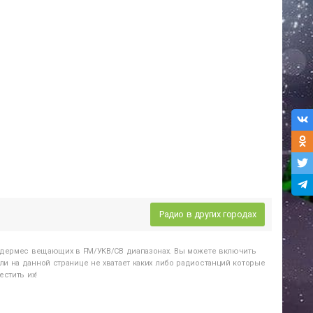
Радио в других городах
удермес
вещающих в FM/УКВ/СВ диапазонах. Вы можете включить
и на данной странице не хватает каких либо радиостанций которые
стить их!