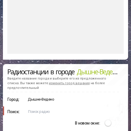
Радиостанции в городе
Дышне-Ведено
(сл
Введите название города и выберите его из предложенного
списка. Вы также можете
изменить город вещания
на более
предпочтительный
Город:
Поиск:
В новом окне: