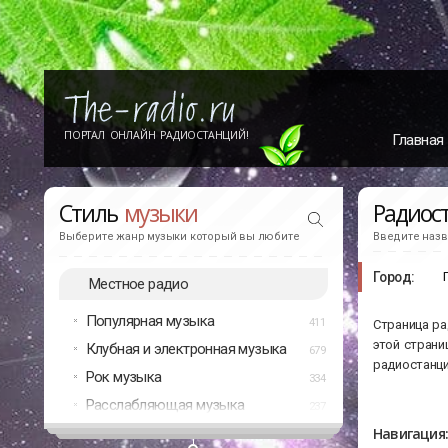
ПОРТАЛ ОНЛАЙН РАДИОСТАНЦИЙ!
Главная
Стиль
музыки
Радиос
Выберите жанр музыки который вы любите
Введите назв
Город:
Местное радио
Популярная музыка
411
Страница ра
этой страни
Клубная и электронная музыка
679
радиостанци
Рок музыка
334
Расслабляющая музыка
237
Навигация: