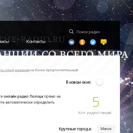
висы
Контакты
ть город вещания
на более предпочтительный
В новом окне:
5
те
онлайн радио Полоцк
прямо на
ете автоматически определить
Кол. радиостанций
Крупные города:
Минск