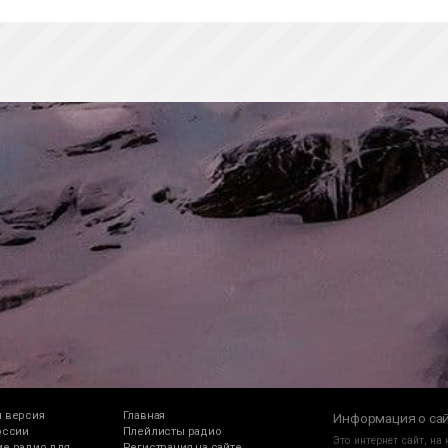
 версия
Главная
Информация о са
оссии
Плейлисты радио
Это интернет сайт, на
е радио для
Регистрация на сайте