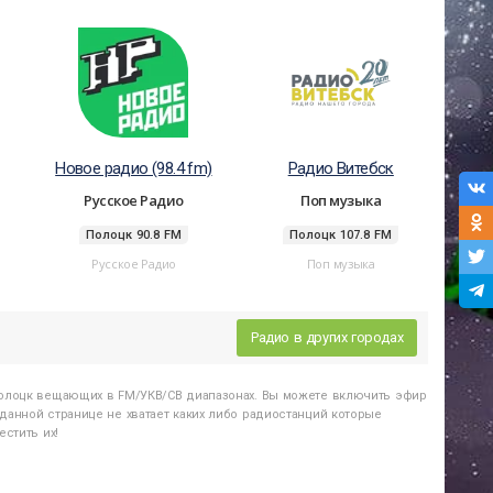
Новое радио (98.4 fm)
Радио Витебск
Русское Радио
Поп музыка
Полоцк 90.8 FM
Полоцк 107.8 FM
Русское Радио
Поп музыка
Радио в других городах
олоцк
вещающих в FM/УКВ/СВ диапазонах. Вы можете включить эфир
данной странице не хватает каких либо радиостанций которые
стить их!