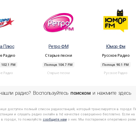
па Плюс
Ретро ФМ
Юмор Фм
ое Радио
Старые песни
Русское Радио
 102.1 FM
Полоцк 104.7 FM
Полоцк 90.1 FM
ое Радио
Старые песни
Русское Радио
нашли радио? Воспользуйтесь
поиском
и нажмите здесь
нице доступен полный список радиостанций, который транслируется в городе
П
танции и слушать радио онлайн в hd качестве совершенно бесплатно. Если на 
 в городе, то пожалуйста
сообщите нам
о них. Мы постараемся оперативно разме