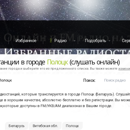
Избранное
Радио
Подобрать
Сер
танции в городе
Полоцк
(слушать онлайн)
ание города и выберите его из предложенного списка. Вы также можете
измени
Поиск:
диостанций, которые транслируется в городе Полоцк (Беларусь). Слушай
це в хорошем качестве, абсолютно бесплатно и без регистрации. Вы мож
и,которые доступны в FM/УКВ/АМ диапазонах в Вашем городе.
Беларусь
Витебская обл.
Полоцк