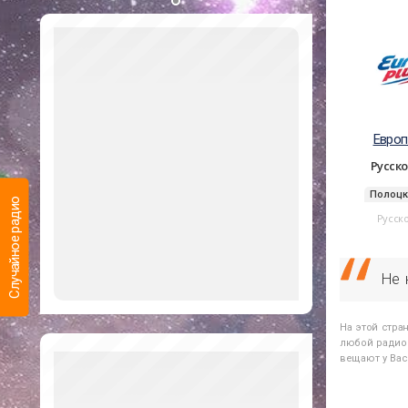
Евро
Русск
Полоцк
Случайное радио
Русск
Не 
На этой стра
любой радиос
вещают у Вас