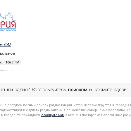
ия ФМ
нальное
... 106.7 FM
нальное
нашли радио? Воспользуйтесь
поиском
и нажмите здесь
нице доступен полный список радиостанций, который транслируется в городе
С
адиостанции и слушать радио онлайн в hd качестве совершенно бесплатно. Есл
 в городе, то пожалуйста
сообщите нам
о них. Мы постараемся оперативно разме