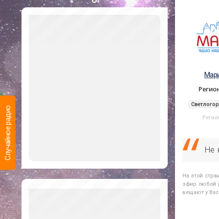
Мар
Регио
Светлогорс
Случайное радио
Регио
Не 
На этой стра
эфир любой р
вещают у Вас