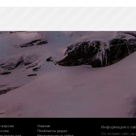
 версия
Главная
Информация о са
оссии
Плейлисты радио
Это интернет сайт, на
е радио для
Регистрация на сайте