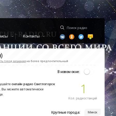
висы
Контакты
)
ть город вещания
на более предпочтительный
В новом окне:
1
лушайте
онлайн радио Светлогорск
и. Вы можете автоматически
е.
Кол. радиостанций
Крупные города:
Минск