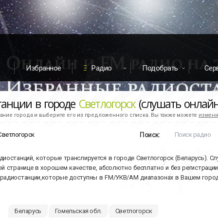
Избранное
Радио
Подобрать
Сер
танции в городе
Светлогорск
(слушать онлайн
ание города и выберите его из предложенного списка. Вы также можете
измени
Поиск:
диостанций, которые транслируется в городе Светлогорск (Беларусь). С
ой странице в хорошем качестве, абсолютно бесплатно и без регистраци
радиостанции,которые доступны в FM/УКВ/АМ диапазонах в Вашем город
Беларусь
Гомельская обл.
Светлогорск