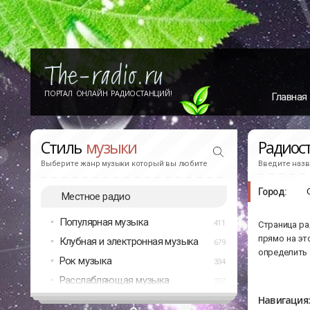
ПОРТАЛ ОНЛАЙН РАДИОСТАНЦИЙ!
Главная
Стиль
музыки
Радиос
Выберите жанр музыки который вы любите
Введите назв
Город:
Местное радио
Популярная музыка
411
Страница ра
прямо на эт
Клубная и электронная музыка
679
определить 
Рок музыка
334
Расслабляющая музыка
237
Навигация: