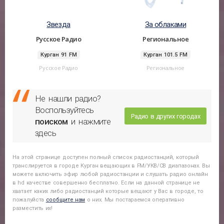
Звезда
За облаками
Русское Радио
Региональное
Курган 91 FM
Курган 101.5 FM
Русское Радио
Региональное
Не нашли радио?
Воспользуйтесь
Радио в других городах
поиском
и нажмите
здесь
На этой странице доступен полный список радиостанций, который
транслируется в городе
Курган
вещающих в FM/УКВ/СВ диапазонах. Вы
можете включить эфир любой радиостанции и слушать радио онлайн
в hd качестве совершенно бесплатно. Если на данной странице не
хватает каких либо радиостанций которые вещают у Вас в городе, то
пожалуйста
сообщите нам
о них. Мы постараемся оперативно
разместить их!