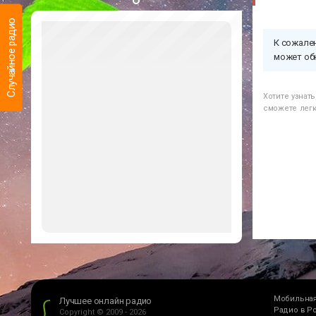
Случайное радио
К сожален
может об
Хотите узнат
сможете легк
Мобильная
Лучшее онлайн радио
Радио в Р
Copyright © 2009 - 2026