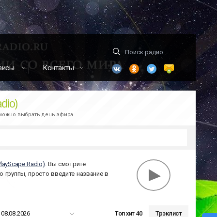
висы
Контакты
dio)
зможно выбрать день эфира.
layScape Radio)
. Вы смотрите
ю группы, просто введите название в
08.08.2026
Топ хит 40
Трэклист