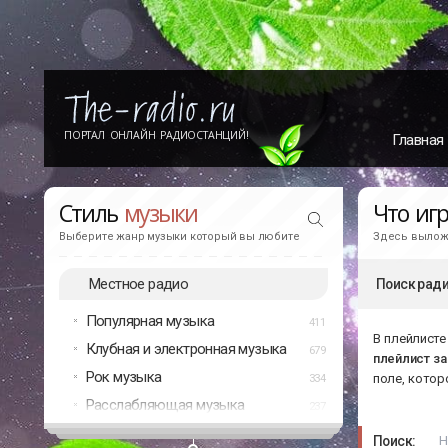
ПОРТАЛ ОНЛАЙН РАДИОСТАНЦИЙ!
Главная
Стиль
музыки
Что иг
Выберите жанр музыки который вы любите
Здесь выложе
Местное радио
Поиск ради
Популярная музыка
411
В плейлисте
Клубная и электронная музыка
679
плейлист з
Рок музыка
поле, котор
334
Расслабляющая музыка
237
Поиск: