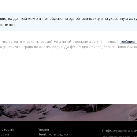
ию, на данный момент не найдено ни одной композиции на указанную дату
новиться
ь, что сегодня играло на радио? На данной странице доступен полный
плейлист
о узнать что играло по онлайн радио Ди фМ, Радио Рекорд, Европа Плюс и мно
 версия
Главная
Информация о са
оссии
Плейлисты радио