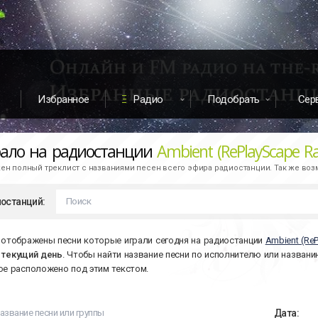
Избранное
Радио
Подобрать
Сер
рало на радиостанции
Ambient (RePlayScape Ra
н полный треклист с названиями песен всего эфира радиостанции. Так же во
останций:
 отображены песни которые играли сегодня на радиостанции
Ambient (ReP
а
текущий день
. Чтобы найти название песни по исполнителю или названи
ое расположено под этим текстом.
Дата: