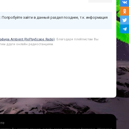
. Попробуйте зайти в данный раздел позднее, т.к. информация
 эфира
Ambient (RePlayScape Radio)
. Благодаря плейлистам Вы
гим други онлайн радиостанциям.
йте