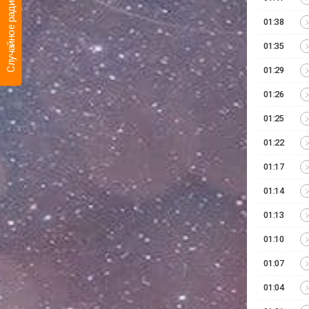
Случайное радио
01:38
01:35
01:29
01:26
01:25
01:22
01:17
01:14
01:13
01:10
01:07
01:04