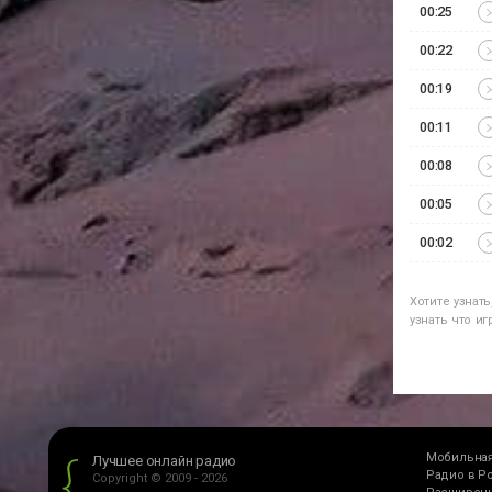
00:25
00:22
00:19
00:11
00:08
00:05
00:02
Хотите узнат
узнать что и
Мобильная
Лучшее онлайн радио
Радио в Р
Copyright © 2009 - 2026