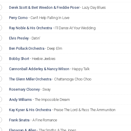
Derek Scott & Bert Weedon & Freddie Poser
-
Lazy Day Blues
Perry Como
-
Can't Help Falling In Love
Ray Noble & His Orchestra
-
I'll Dance At Your Wedding
Elvis Presley
-
Datin'
Ben Pollack Orchestra
-
Deep Elm
Bobby Short
-
Heebie Jeebies
Cannonball Adderley & Nancy Wilson
-
Happy Talk
The Glenn Miller Orchestra
-
Chattanooga Choo Choo
Rosemary Clooney
-
Sway
Andy Williams
-
The Impossible Dream
Kay Kyser & His Orchestra
-
Praise The Lord & Pass The Ammunition
Frank Sinatra
-
A Fine Romance
Flanagan & Allen
-
The Smiths & The Jones