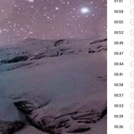
01:01
00:58
00:55
00:52
00:49
00:47
00:44
00:41
00:38
00:37
00:32
00:29
00:26