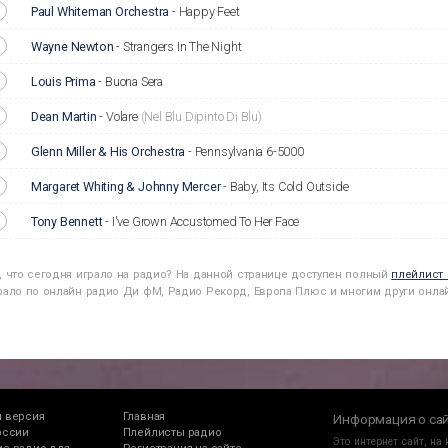
Paul Whiteman Orchestra
-
Happy Feet
Wayne Newton
-
Strangers In The Night
Louis Prima
-
Buona Sera
Dean Martin
-
Volare
(Nel Blu Dipinto Di Blu)
Glenn Miller & His Orchestra
-
Pennsylvania 6-5000
Margaret Whiting & Johnny Mercer
-
Baby, Its Cold Outside
Tony Bennett
-
I've Grown Accustomed To Her Face
ь, что сегодня играло на радио? На данной странице доступен полный
плейлист
грало по онлайн радио Ди фМ, Радио Рекорд, Европа Плюс и многим други онла
 версия
Главная
Информация о са
оссии
Плейлисты радио
Это интернет сайт, на