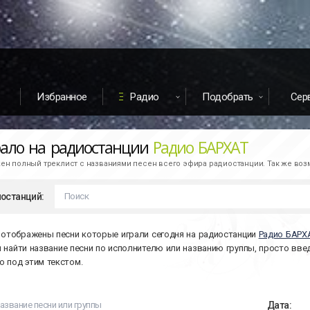
Избранное
Радио
Подобрать
Сер
рало на радиостанции
Радио БАРХАТ
н полный треклист с названиями песен всего эфира радиостанции. Так же во
останций:
 отображены песни которые играли сегодня на радиостанции
Радио БАРХ
ы найти название песни по исполнителю или названию группы, просто вве
 под этим текстом.
Дата: