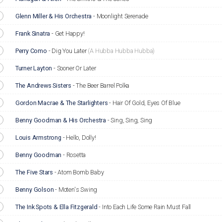
Glenn Miller & His Orchestra
-
Moonlight Serenade
Frank Sinatra
-
Get Happy!
Perry Como
-
Dig You Later
(A Hubba Hubba Hubba)
Turner Layton
-
Sooner Or Later
The Andrews Sisters
-
The Beer Barrel Polka
Gordon Macrae & The Starlighters
-
Hair Of Gold, Eyes Of Blue
Benny Goodman & His Orchestra
-
Sing, Sing, Sing
Louis Armstrong
-
Hello, Dolly!
Benny Goodman
-
Rosetta
The Five Stars
-
Atom Bomb Baby
Benny Golson
-
Moten's Swing
The Ink Spots & Ella Fitzgerald
-
Into Each Life Some Rain Must Fall