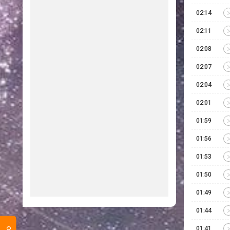
02:14
02:11
02:08
02:07
02:04
02:01
01:59
01:56
01:53
01:50
01:49
01:44
01:41