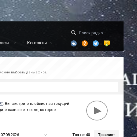
висы
Контакты
зможно выбрать день эфира.
АТ
. Вы смотрите
плейлист за
текущий
дите название в поле, которое
07.08.2026
Топ хит 40
Трэклист