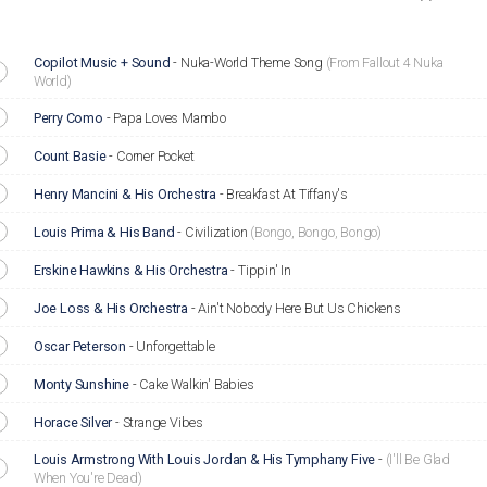
Copilot Music + Sound
-
Nuka-World Theme Song
(From Fallout 4 Nuka
World)
Perry Como
-
Papa Loves Mambo
Count Basie
-
Corner Pocket
Henry Mancini & His Orchestra
-
Breakfast At Tiffany's
Louis Prima & His Band
-
Civilization
(Bongo, Bongo, Bongo)
Erskine Hawkins & His Orchestra
-
Tippin' In
Joe Loss & His Orchestra
-
Ain't Nobody Here But Us Chickens
Oscar Peterson
-
Unforgettable
Monty Sunshine
-
Cake Walkin' Babies
Horace Silver
-
Strange Vibes
Louis Armstrong With Louis Jordan & His Tymphany Five
-
(I'll Be Glad
When You're Dead)