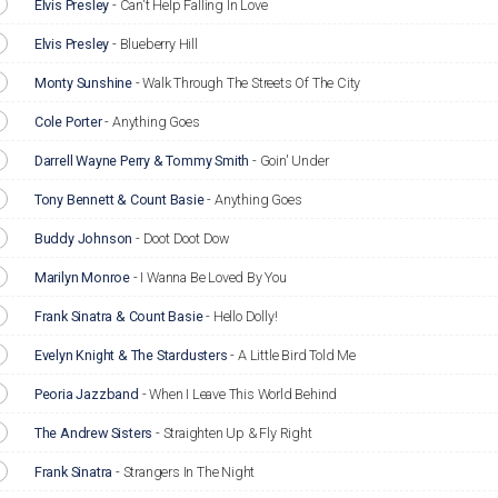
Elvis Presley
-
Can't Help Falling In Love
Elvis Presley
-
Blueberry Hill
Monty Sunshine
-
Walk Through The Streets Of The City
Cole Porter
-
Anything Goes
Darrell Wayne Perry & Tommy Smith
-
Goin' Under
Tony Bennett & Count Basie
-
Anything Goes
Buddy Johnson
-
Doot Doot Dow
Marilyn Monroe
-
I Wanna Be Loved By You
Frank Sinatra & Count Basie
-
Hello Dolly!
Evelyn Knight & The Stardusters
-
A Little Bird Told Me
Peoria Jazzband
-
When I Leave This World Behind
The Andrew Sisters
-
Straighten Up & Fly Right
Frank Sinatra
-
Strangers In The Night