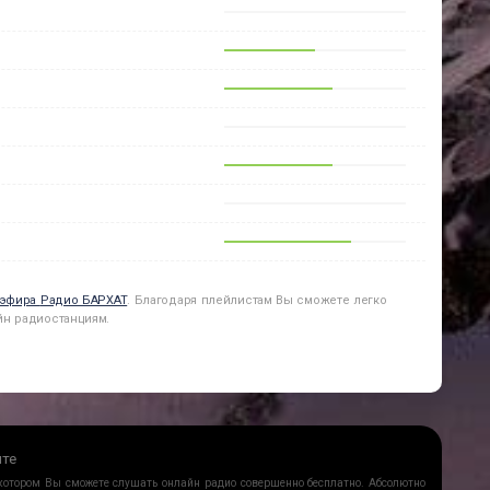
 эфира
Радио БАРХАТ
. Благодаря плейлистам Вы сможете легко
йн радиостанциям.
йте
 котором Вы сможете слушать онлайн радио совершенно бесплатно. Абсолютно