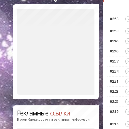
02:53
02:50
02:46
02:40
02:37
02:34
02:31
02:28
02:25
Рекламные
ссылки
02:19
В этом блоке доступна рекламная информация
02:16