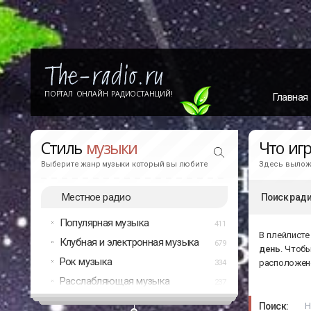
ПОРТАЛ ОНЛАЙН РАДИОСТАНЦИЙ!
Главная
Стиль
музыки
Что иг
Выберите жанр музыки который вы любите
Здесь выложе
Местное радио
Поиск ради
Популярная музыка
411
В плейлисте
Клубная и электронная музыка
679
день
. Чтоб
Рок музыка
расположено
334
Расслабляющая музыка
237
Поиск: