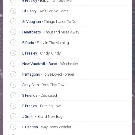
E Presley
-
Baby, If U'll Give Me
Cf Henry
-
Ain't Got No Home
Sr Vaughan
-
Things I Used To Do
Heartbeats
-
Thousand Miles Away
B Darin
-
Early In The Morning
E Presley
-
Cindy, Cindy
New Vaudeville Band
-
Winchester
Pentagons
-
To Be Loved Forever
Stray Cats
-
Rock This Town
3 Friends
-
Dedicated
E Presley
-
Burning Love
J Smith
-
Brand New Bag
F Cannon
-
Way Down Wonder