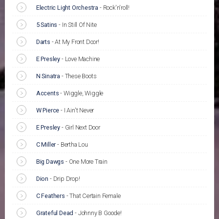
Electric Light Orchestra
-
Rock'n'roll!
5 Satins
-
In Still Of Nite
Darts
-
At My Front Door!
E Presley
-
Love Machine
N Sinatra
-
These Boots
Accents
-
Wiggle, Wiggle
W Pierce
-
I Ain't Never
E Presley
-
Girl Next Door
C Miller
-
Bertha Lou
Big Dawgs
-
One More Train
Dion
-
Drip Drop!
C Feathers
-
That Certain Female
Grateful Dead
-
Johnny B Goode!