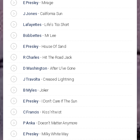
E Presley
-
Mirage
J Jones
-
California Sun
Lafayettes
-
Life's Too Short
Bobbettes
-
Mr Lee
E Presley
-
House Of Sand
R Charles
-
Hit The Road Jack
D Washington
-
After U've Gone
J Travolta
-
Creased Lightning
B Myles
-
Joker
E Presley
-
I Don't Care If The Sun
C Francis
-
Kiss'n'twist
P Anka
-
Doesn't Matter Anymore
E Presley
-
Milky White Way