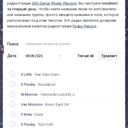
радиостанции
60's Dance (Радио Рекорд)
. Вы смотрите
плейлист
за
текущий день
. Чтобы найти название песни по исполнителю
или названию группы, просто введите название в поле, которое
расположено под этим текстом. Это радио является дочерним
музыкальным каналом радиостанции
Радио Рекорд
Поиск:
Дата:
08.08.2026
Топ хит 40
Трэклист
D Little
-
Deal Goes Down
E Presley
-
Roustabout
M Monroe
-
I Wanna Be Loved By U
Van Morrison
-
Brown Eyed Girl
P Anka
-
Diana
E Presley
-
Tutti Frutti