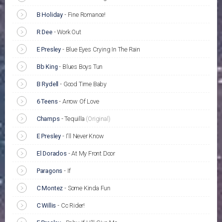
B Holiday
-
Fine Romance!
R Dee
-
Work Out
E Presley
-
Blue Eyes Crying In The Rain
Bb King
-
Blues Boys Tun
B Rydell
-
Good Time Baby
6 Teens
-
Arrow Of Love
Champs
-
Tequilla
(Original)
E Presley
-
I'll Never Know
El Dorados
-
At My Front Door
Paragons
-
If
C Montez
-
Some Kinda Fun
C Willis
-
Cc Rider!