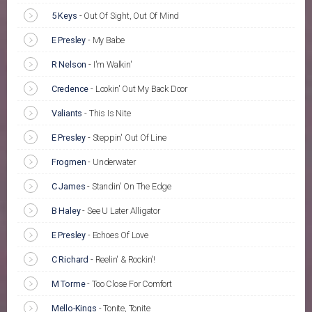
5 Keys
-
Out Of Sight, Out Of Mind
E Presley
-
My Babe
R Nelson
-
I'm Walkin'
Credence
-
Lookin' Out My Back Door
Valiants
-
This Is Nite
E Presley
-
Steppin' Out Of Line
Frogmen
-
Underwater
C James
-
Standin' On The Edge
B Haley
-
See U Later Alligator
E Presley
-
Echoes Of Love
C Richard
-
Reelin' & Rockin'!
M Torme
-
Too Close For Comfort
Mello-Kings
-
Tonite, Tonite