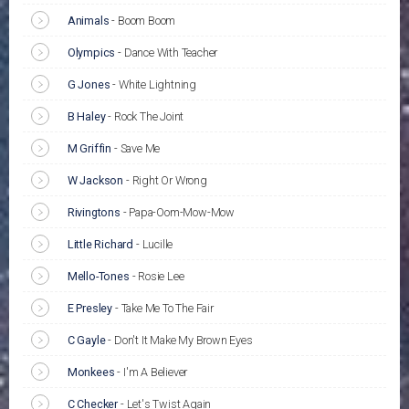
Animals
-
Boom Boom
Olympics
-
Dance With Teacher
G Jones
-
White Lightning
B Haley
-
Rock The Joint
M Griffin
-
Save Me
W Jackson
-
Right Or Wrong
Rivingtons
-
Papa-Oom-Mow-Mow
Little Richard
-
Lucille
Mello-Tones
-
Rosie Lee
E Presley
-
Take Me To The Fair
C Gayle
-
Don't It Make My Brown Eyes
Monkees
-
I'm A Believer
C Checker
-
Let's Twist Again