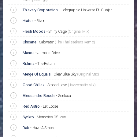
Thievery Corporation
-
Holographic Universe Ft. Gunjan
Hiatus
-
River
Fresh Moods
-
Shiny Cage
(Original Mix)
Chicane
-
Saltwater
(The Thrillseekers Remix)
Manoa
-
Jumaira Drive
Rithma
-
The Return
Merge Of Equals
-
Clear Blue Sky
(Original Mix)
Good Chillaz
-
Stoned Love
(Jazzomatic Mix)
Alessandro Boschi
-
Sentosa
Red Astro
-
Let Loose
Synkro
-
Memories Of Love
Dab
-
Have A Smoke