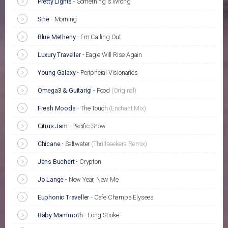
Pretty Lights
-
Something`s Wrong
Sine
-
Morning
Blue Metheny
-
I`m Calling Out
Luxury Traveller
-
Eagle Will Rise Again
Young Galaxy
-
Peripheral Visionaries
Omega3 & Guitarigi
-
Food
(Original)
Fresh Moods
-
The Touch
(Enchant Mix)
Citrus Jam
-
Pacific Snow
Chicane
-
Saltwater
(Thrillseekers Remix)
Jens Buchert
-
Crypton
Jo Lange
-
New Year, New Me
Euphonic Traveller
-
Cafe Champs Elysees
Baby Mammoth
-
Long Stroke