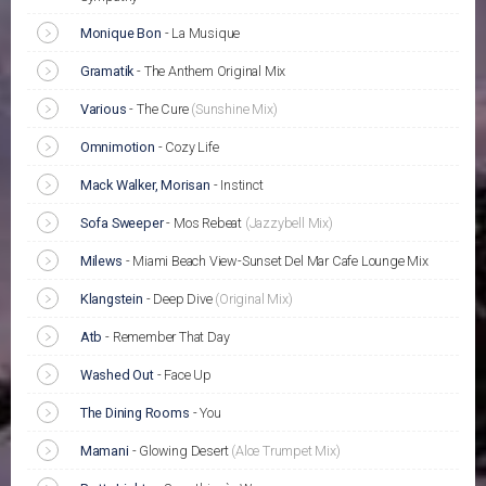
Monique Bon
-
La Musique
Gramatik
-
The Anthem Original Mix
Various
-
The Cure
(Sunshine Mix)
Omnimotion
-
Cozy Life
Mack Walker, Morisan
-
Instinct
Sofa Sweeper
-
Mos Rebeat
(Jazzybell Mix)
Milews
-
Miami Beach View-Sunset Del Mar Cafe Lounge Mix
Klangstein
-
Deep Dive
(Original Mix)
Atb
-
Remember That Day
Washed Out
-
Face Up
The Dining Rooms
-
You
Mamani
-
Glowing Desert
(Aloe Trumpet Mix)