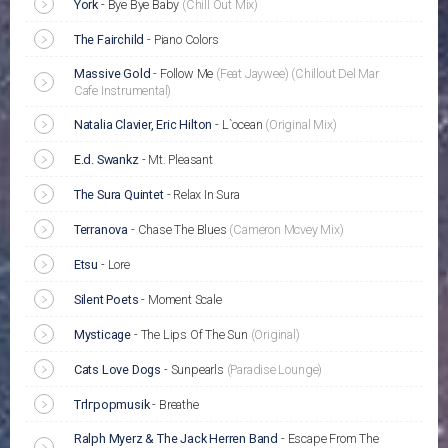
York
-
Bye Bye Baby
(Chill Out Mix)
The Fairchild
-
Piano Colors
Massive Gold
-
Follow Me
(Feat Jaywee)
(Chillout Del Mar
Cafe Instrumental)
Natalia Clavier, Eric Hilton
-
L`ocean
(Original Mix)
E.d. Swankz
-
Mt. Pleasant
The Sura Quintet
-
Relax In Sura
Terranova
-
Chase The Blues
(Cameron Mcvey Mix)
Etsu
-
Lore
Silent Poets
-
Moment Scale
Mysticage
-
The Lips Of The Sun
(Original)
Cats Love Dogs
-
Sunpearls
(Paradise Lounge)
Tгlгpopmusik
-
Breathe
Ralph Myerz & The Jack Herren Band
-
Escape From The