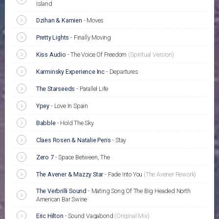
Island
Dzihan & Kamien
-
Moves
Pretty Lights
-
Finally Moving
Kiss Audio
-
The Voice Of Freedom
(Spiritual Version)
Karminsky Experience Inc
-
Departures
The Starseeds
-
Parallel Life
Ypey
-
Love In Spain
Babble
-
Hold The Sky
Claes Rosen & Natalie Peris
-
Stay
Zero 7
-
Space Between, The
The Avener & Mazzy Star
-
Fade Into You
(The Avener Rework)
The Verbrilli Sound
-
Mating Song Of The Big Headed North
American Bar Swine
Eric Hilton
-
Sound Vagabond
(Original Mix)