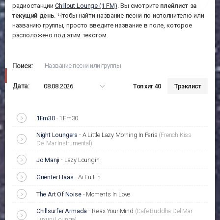
радиостанции
Chillout Lounge (1 FM)
. Вы смотрите
плейлист за
текущий день
. Чтобы найти название песни по исполнителю или
названию группы, просто введите название в поле, которое
расположено под этим текстом.
Поиск:
Дата:
08.08.2026
Топ хит 40
Трэклист
1Fm30
-
1Fm30
Night Loungers
-
A Little Lazy Morning In Paris
(French Kiss
Del Mar Instrumental)
Jo Manji
-
Lazy Loungin
Guenter Haas
-
Ai Fu Lin
The Art Of Noise
-
Moments In Love
Chillsurfer Armada
-
Relax Your Mind
(Cafe Buddha Del Mar
Luxury Lounge)