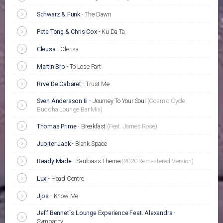
Schwarz & Funk
-
The Dawn
Pete Tong & Chris Cox
-
Ku Da Ta
Cleusa
-
Cleusa
Martin Bro
-
To Lose Part
Rгve De Cabaret
-
Trust Me
Sven Andersson Iii
-
Journey To Your Soul
(Cosmic Cycle
Buddha Lounge Bar Mix)
Thomas Prime
-
Breakfast
(Feat. James Rose)
Jupiter Jack
-
Blank Space
Ready Made
-
Saulbass Theme
(2020 Remastered Version)
Lux
-
Head Centre
Jjos
-
Know Me
Jeff Bennet`s Lounge Experience Feat. Alexandra
-
Sympathy