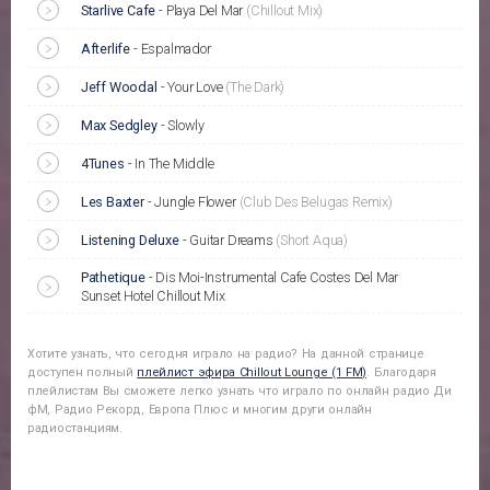
Starlive Cafe
-
Playa Del Mar
(Chillout Mix)
Afterlife
-
Espalmador
Jeff Woodal
-
Your Love
(The Dark)
Max Sedgley
-
Slowly
4Tunes
-
In The Middle
Les Baxter
-
Jungle Flower
(Club Des Belugas Remix)
Listening Deluxe
-
Guitar Dreams
(Short Aqua)
Pathetique
-
Dis Moi-Instrumental Cafe Costes Del Mar
Sunset Hotel Chillout Mix
Хотите узнать, что сегодня играло на радио? На данной странице
доступен полный
плейлист эфира
Chillout Lounge (1 FM)
. Благодаря
плейлистам Вы сможете легко узнать что играло по онлайн радио Ди
фМ, Радио Рекорд, Европа Плюс и многим други онлайн
радиостанциям.