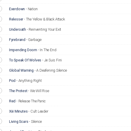
Everdown
-
Nation
Relesser
-
The Yellow & Black Attack
Underoath
-
Reinventing Your Exit
Fyrebrand
-
Garbage
Impending Doom
-
In The End
To Speak Of Wolves
-
Je Suis Fini
Global Warning
-
A Deafening Silence
Pod
-
Anything Right
The Protest
-
We Will Rise
Red
-
Release The Panic
Xiii Minutes
-
Cult Leader
Living Scars
-
Silence