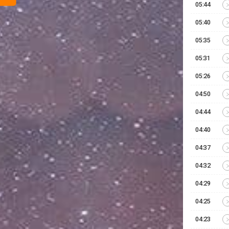
05:44
05:40
05:35
05:31
05:26
04:50
04:44
04:40
04:37
04:32
04:29
04:25
04:23