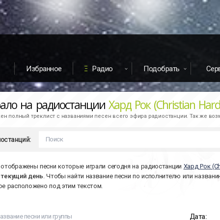
Избранное
Радио
Подобрать
Сер
рало на радиостанции
Хард Рок (Christian Hard
н полный треклист с названиями песен всего эфира радиостанции. Так же во
останций:
 отображены песни которые играли сегодня на радиостанции
Хард Рок (Ch
а
текущий день
. Чтобы найти название песни по исполнителю или названи
ое расположено под этим текстом.
Дата: