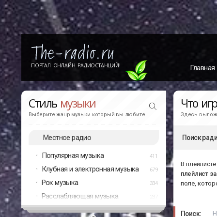
ПОРТАЛ ОНЛАЙН РАДИОСТАНЦИЙ!
Главная
Стиль
музыки
Что иг
Выберите жанр музыки который вы любите
Здесь выложе
Местное радио
Поиск ради
Популярная музыка
411
В плейлисте
Клубная и электронная музыка
679
плейлист з
Рок музыка
поле, котор
334
Расслабляющая музыка
237
Поиск: