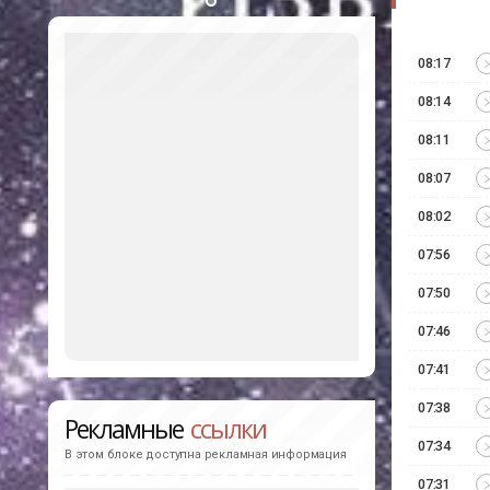
08:17
08:14
08:11
08:07
08:02
07:56
07:50
07:46
07:41
07:38
Рекламные
ссылки
07:34
В этом блоке доступна рекламная информация
07:31