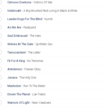
Crimson Overtone
-
Victims Of War
Underoath
-
A Boy Brushed Red Living In Black & White
Leader Dogs For The Blind
-
Numb
As We Are
-
Paralyzed
Soul Embraced
-
The Hero
Wolves At The Gate
-
Synthetic Sun
Transcendent
-
The Letter
Fit For A King
-
No Tomorrow
Antidemon
-
Forever Glory
Jonava
-
The Holy One
Mastedon
-
Run To The Water
Drown The Planet
-
Liar-Traitor
Warriors Of Light
-
Neon Creatures