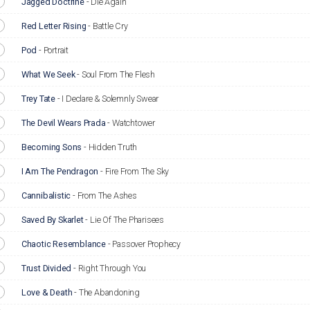
Jagged Doctrine
-
Die Again
Red Letter Rising
-
Battle Cry
Pod
-
Portrait
What We Seek
-
Soul From The Flesh
Trey Tate
-
I Declare & Solemnly Swear
The Devil Wears Prada
-
Watchtower
Becoming Sons
-
Hidden Truth
I Am The Pendragon
-
Fire From The Sky
Cannibalistic
-
From The Ashes
Saved By Skarlet
-
Lie Of The Pharisees
Chaotic Resemblance
-
Passover Prophecy
Trust Divided
-
Right Through You
Love & Death
-
The Abandoning