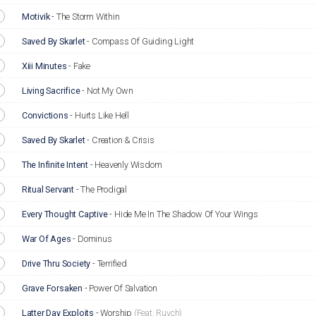
Motivik
-
The Storm Within
Saved By Skarlet
-
Compass Of Guiding Light
Xiii Minutes
-
Fake
Living Sacrifice
-
Not My Own
Convictions
-
Hurts Like Hell
Saved By Skarlet
-
Creation & Crisis
The Infinite Intent
-
Heavenly Wisdom
Ritual Servant
-
The Prodigal
Every Thought Captive
-
Hide Me In The Shadow Of Your Wings
War Of Ages
-
Dominus
Drive Thru Society
-
Terrified
Grave Forsaken
-
Power Of Salvation
Latter Day Exploits
-
Worship
(Feat. Ruvch)