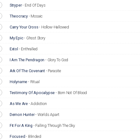
Stryper
-
End Of Days
Theocracy
-
Mosaic
Carry Your Cross
-
Hollow-Hallowed
My Epic
-
Ghost Story
Extol
-
Enthralled
I Am The Pendragon
-
Glory To God
Ark Of The Covenant
-
Parasite
Holyname
-
Ritual
Testimony Of Apocalypse
-
Born Not Of Blood
As We Are
-
Addiction
Demon Hunter
-
Worlds Apart
Fit For A King
-
Falling Through The Sky
Focused
-
Blinded