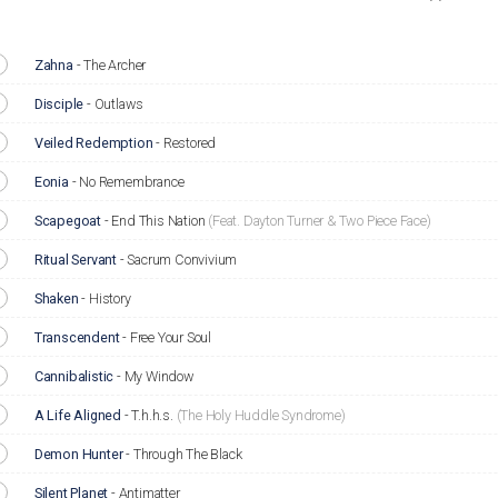
Zahna
-
The Archer
Disciple
-
Outlaws
Veiled Redemption
-
Restored
Eonia
-
No Remembrance
Scapegoat
-
End This Nation
(Feat. Dayton Turner & Two Piece Face)
Ritual Servant
-
Sacrum Convivium
Shaken
-
History
Transcendent
-
Free Your Soul
Cannibalistic
-
My Window
A Life Aligned
-
T.h.h.s.
(The Holy Huddle Syndrome)
Demon Hunter
-
Through The Black
Silent Planet
-
Antimatter