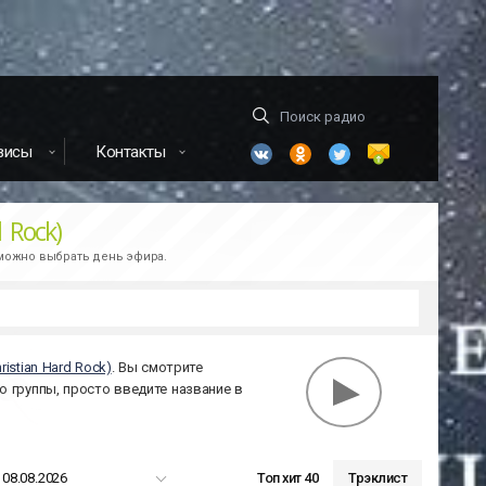
висы
Контакты
 Rock)
зможно выбрать день эфира.
ristian Hard Rock)
. Вы смотрите
ю группы, просто введите название в
08.08.2026
Топ хит 40
Трэклист