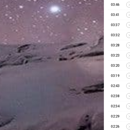
03:46
03:41
03:37
03:32
03:28
03:23
03:20
03:19
02:43
02:38
02:34
02:29
02:26