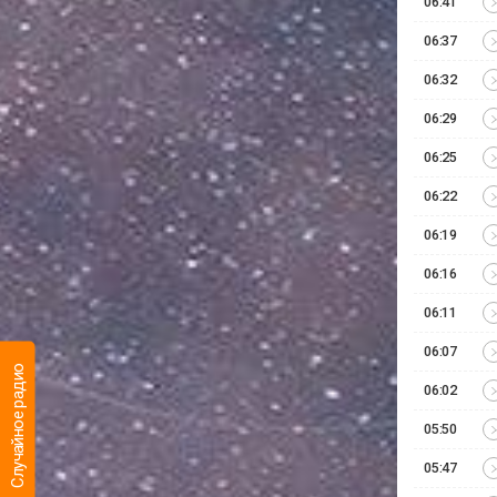
06:41
06:37
06:32
06:29
06:25
06:22
06:19
06:16
06:11
06:07
Случайное радио
06:02
05:50
05:47