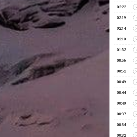
02:22
02:19
02:14
02:10
01:32
00:56
00:52
00:49
00:44
00:40
00:37
00:34
00:32