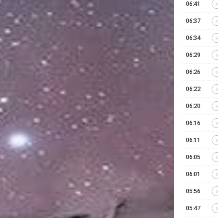
06:41
06:37
06:34
06:29
06:26
06:22
06:20
06:16
06:11
06:05
06:01
05:56
05:47