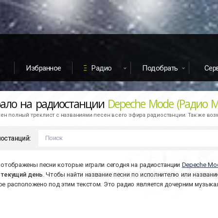
Избранное
Радио
Подобрать
Сер
рало на радиостанции
Depeche Mode (Радио 
н полный треклист с названиями песен всего эфира радиостанции. Так же во
останций:
 отображены песни которые играли сегодня на радиостанции
Depeche Mo
а
текущий день
. Чтобы найти название песни по исполнителю или названи
ое расположено под этим текстом. Это радио является дочерним музык