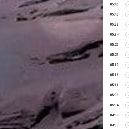
05:46
05:40
05:38
05:34
05:29
05:25
05:19
05:16
05:11
05:08
05:04
04:58
04:53