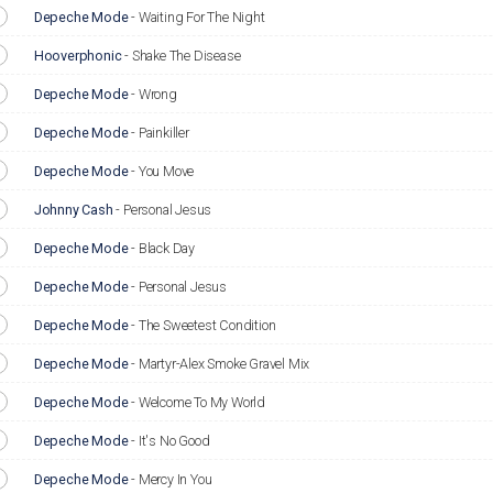
Depeche Mode
-
Waiting For The Night
Hooverphonic
-
Shake The Disease
Depeche Mode
-
Wrong
Depeche Mode
-
Painkiller
Depeche Mode
-
You Move
Johnny Cash
-
Personal Jesus
Depeche Mode
-
Black Day
Depeche Mode
-
Personal Jesus
Depeche Mode
-
The Sweetest Condition
Depeche Mode
-
Martyr-Alex Smoke Gravel Mix
Depeche Mode
-
Welcome To My World
Depeche Mode
-
It's No Good
Depeche Mode
-
Mercy In You