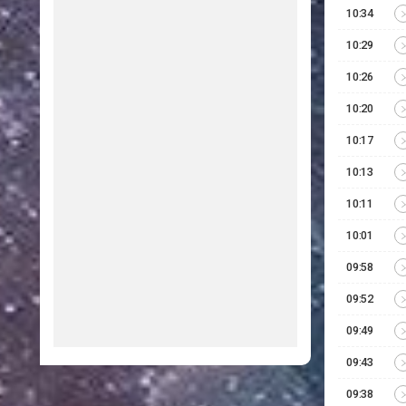
10:34
10:29
10:26
10:20
10:17
10:13
10:11
10:01
09:58
09:52
09:49
09:43
09:38