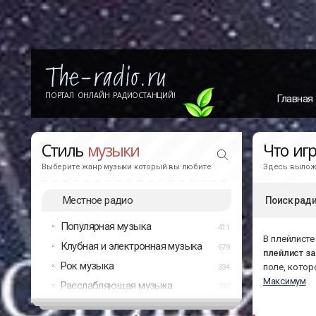
ПОРТАЛ ОНЛАЙН РАДИОСТАНЦИЙ!
Главная
Стиль
музыки
Что иг
Выберите жанр музыки который вы любите
Здесь выложе
Местное радио
Поиск ради
Популярная музыка
411
В плейлисте
Клубная и электронная музыка
679
плейлист з
Рок музыка
поле, котор
334
Максимум
Расслабляющая музыка
237