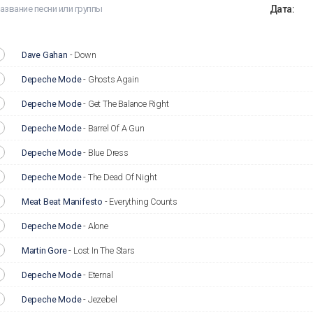
Дата:
Dave Gahan
-
Down
Depeche Mode
-
Ghosts Again
Depeche Mode
-
Get The Balance Right
Depeche Mode
-
Barrel Of A Gun
Depeche Mode
-
Blue Dress
Depeche Mode
-
The Dead Of Night
Meat Beat Manifesto
-
Everything Counts
Depeche Mode
-
Alone
Martin Gore
-
Lost In The Stars
Depeche Mode
-
Eternal
Depeche Mode
-
Jezebel