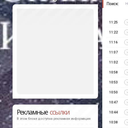
Поиск:
11:25
11:22
11:16
11:07
11:02
10:58
10:53
10:50
10:47
Рекламные
ссылки
10:44
В этом блоке доступна рекламная информация
10:38