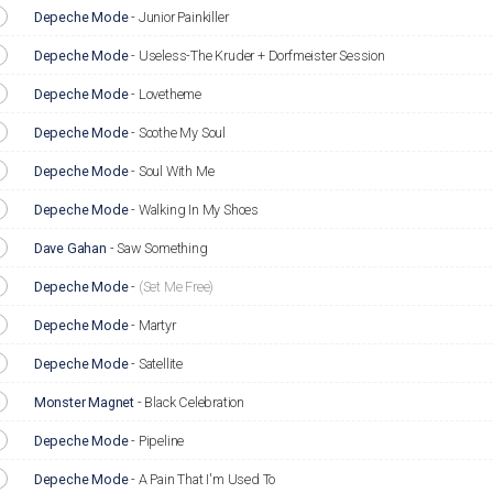
Depeche Mode
-
Junior Painkiller
Depeche Mode
-
Useless-The Kruder + Dorfmeister Session
Depeche Mode
-
Lovetheme
Depeche Mode
-
Soothe My Soul
Depeche Mode
-
Soul With Me
Depeche Mode
-
Walking In My Shoes
Dave Gahan
-
Saw Something
Depeche Mode
-
(Set Me Free)
Depeche Mode
-
Martyr
Depeche Mode
-
Satellite
Monster Magnet
-
Black Celebration
Depeche Mode
-
Pipeline
Depeche Mode
-
A Pain That I'm Used To