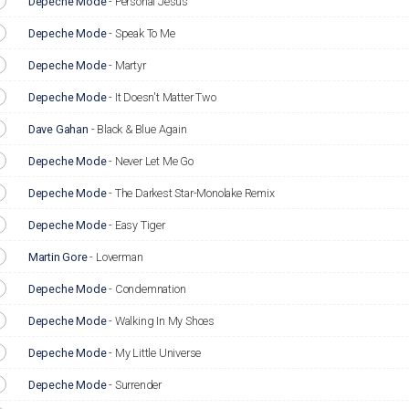
Depeche Mode
-
Personal Jesus
Depeche Mode
-
Speak To Me
Depeche Mode
-
Martyr
Depeche Mode
-
It Doesn't Matter Two
Dave Gahan
-
Black & Blue Again
Depeche Mode
-
Never Let Me Go
Depeche Mode
-
The Darkest Star-Monolake Remix
Depeche Mode
-
Easy Tiger
Martin Gore
-
Loverman
Depeche Mode
-
Condemnation
Depeche Mode
-
Walking In My Shoes
Depeche Mode
-
My Little Universe
Depeche Mode
-
Surrender