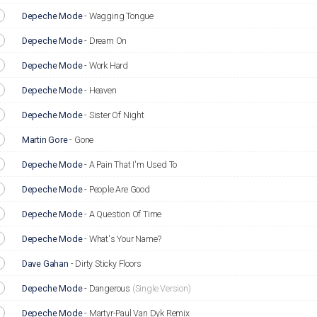
Depeche Mode
-
Wagging Tongue
Depeche Mode
-
Dream On
Depeche Mode
-
Work Hard
Depeche Mode
-
Heaven
Depeche Mode
-
Sister Of Night
Martin Gore
-
Gone
Depeche Mode
-
A Pain That I'm Used To
Depeche Mode
-
People Are Good
Depeche Mode
-
A Question Of Time
Depeche Mode
-
What's Your Name?
Dave Gahan
-
Dirty Sticky Floors
Depeche Mode
-
Dangerous
(Single Version)
Depeche Mode
-
Martyr-Paul Van Dyk Remix