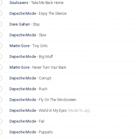
Soulsavers
-
Take Me Back Home
Depeche Mode
-
Enjoy The Silence
Dave Gahan
-
Stay
Depeche Mode
-
Slow
Martin Gore
-
Tiny Girls
Depeche Mode
-
Big Muff
Martin Gore
-
Never Turn Your Back
Depeche Mode
-
Corrupt
Depeche Mode
-
Rush
Depeche Mode
-
Fly On The Windscreen
Depeche Mode
-
World In My Eyes
(Mode To Joy)
Depeche Mode
-
Fail
Depeche Mode
-
Puppets