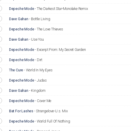
Depeche Mode
-
The Darkest Star-Monolake Remix
Dave Gahan
-
Bottle Living
Depeche Mode
-
The Love Thieves
Dave Gahan
-
Use You
Depeche Mode
-
Excerpt From: My Secret Garden
Depeche Mode
-
Dirt
The Cure
-
World In My Eyes
Depeche Mode
-
Judas
Dave Gahan
-
Kingdom
Depeche Mode
-
Cover Me
Bat For Lashes
-
Strangelove-U.s. Mix
Depeche Mode
-
World Full Of Nothing