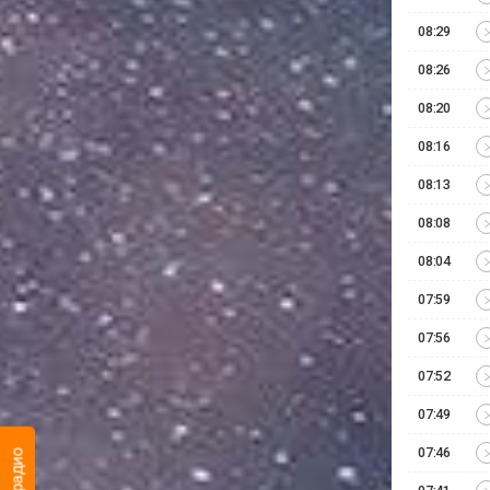
08:29
08:26
08:20
08:16
08:13
08:08
08:04
07:59
07:56
07:52
07:49
07:46