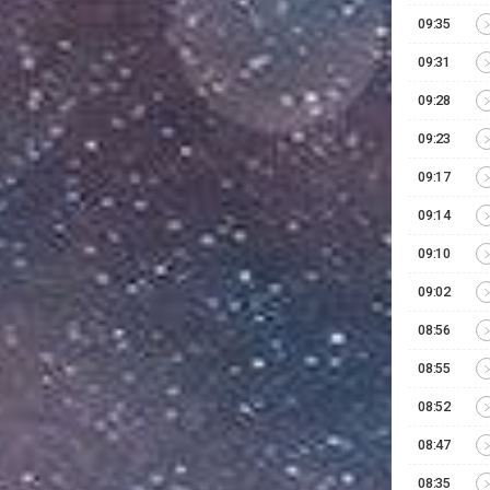
09:35
09:31
09:28
09:23
09:17
09:14
09:10
09:02
08:56
08:55
08:52
08:47
08:35