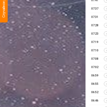
Случайное радио
07:41
07:37
07:31
07:28
07:23
07:19
07:10
07:08
07:02
06:59
06:55
06:52
06:46