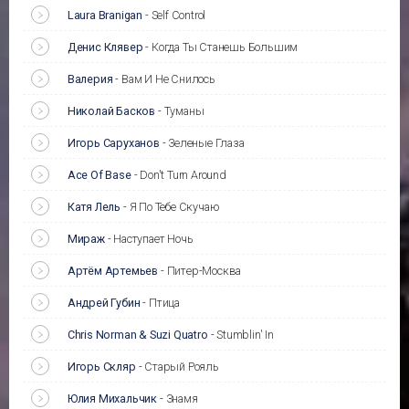
Laura Branigan
-
Self Control
Денис Клявер
-
Когда Ты Станешь Большим
Валерия
-
Вам И Не Снилось
Николай Басков
-
Туманы
Игорь Саруханов
-
Зеленые Глаза
Ace Of Base
-
Don't Turn Around
Катя Лель
-
Я По Тебе Скучаю
Мираж
-
Наступает Ночь
Артём Артемьев
-
Питер-Москва
Андрей Губин
-
Птица
Chris Norman & Suzi Quatro
-
Stumblin' In
Игорь Скляр
-
Старый Рояль
Юлия Михальчик
-
Знамя