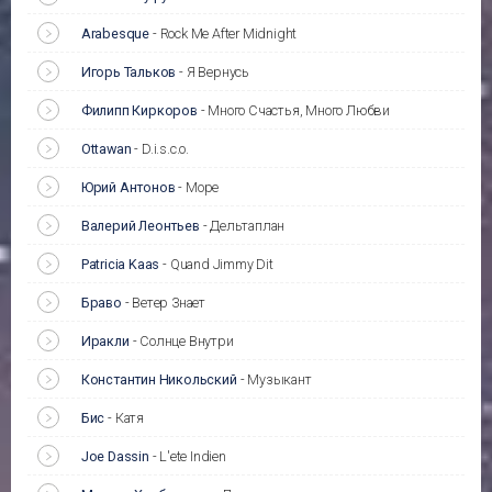
Arabesque
-
Rock Me After Midnight
Игорь Тальков
-
Я Вернусь
Филипп Киркоров
-
Много Счастья, Много Любви
Ottawan
-
D.i.s.c.o.
Юрий Антонов
-
Море
Валерий Леонтьев
-
Дельтаплан
Patricia Kaas
-
Quand Jimmy Dit
Браво
-
Ветер Знает
Иракли
-
Солнце Внутри
Константин Никольский
-
Музыкант
Бис
-
Катя
Joe Dassin
-
L'ete Indien