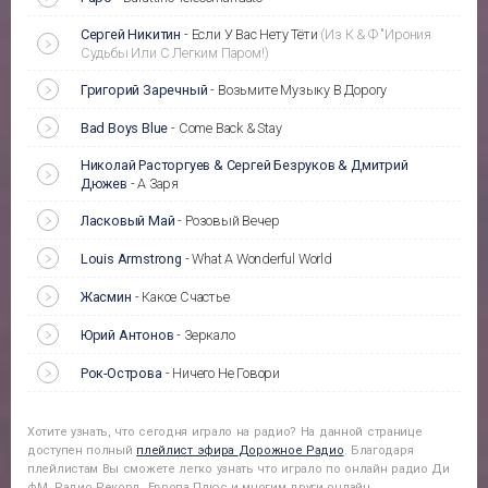
Сергей Никитин
-
Если У Вас Нету Тёти
(Из К & Ф "Ирония
Судьбы Или С Легким Паром!)
Григорий Заречный
-
Возьмите Музыку В Дорогу
Bad Boys Blue
-
Come Back & Stay
Николай Расторгуев & Сергей Безруков & Дмитрий
Дюжев
-
А Заря
Ласковый Май
-
Розовый Вечер
Louis Armstrong
-
What A Wonderful World
Жасмин
-
Какое Счастье
Юрий Антонов
-
Зеркало
Рок-Острова
-
Ничего Не Говори
Хотите узнать, что сегодня играло на радио? На данной странице
доступен полный
плейлист эфира
Дорожное Радио
. Благодаря
плейлистам Вы сможете легко узнать что играло по онлайн радио Ди
фМ, Радио Рекорд, Европа Плюс и многим други онлайн