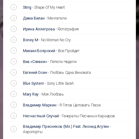
Sting
-
Shape Of My Heart
Дима Билан
-
Мечтатели
Ирина Аллегрова
-
Фотография
Boney M
-
No Woman No Cry
Михаил Боярский
-
Все Пройдет
Виа «Сливки»
-
Летели Недели
Евгений Осин
-
Любовь Одна Виновата
Blue System
-
Sorry Little Sarah
Mary Ray
-
Моя Любовь
Владимир Маркин
-
Я Готов Целовать Песок
Несчастный Случай
-
Генералы Песчаных Карьеров
Владимир Пресняков (Мл.) Feat. Леонид Агутин
-
Аэропорты