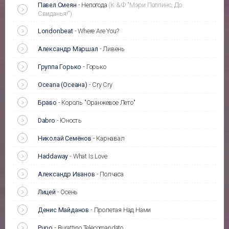
Павел Смеян
-
Непогода
(К & Ф "Мэри Поппинс, До
Свиданья!")
Londonbeat
-
Where Are You?
Александр Маршал
-
Ливень
Группа Горько
-
Горько
Oceana (Осеана)
-
Cry Cry
Браво
-
Король "Оранжевое Лето"
Dabro
-
Юность
Николай Семёнов
-
Карнавал
Haddaway
-
What Is Love
Александр Иванов
-
Полчаса
Лицей
-
Осень
Денис Майданов
-
Пролетая Над Нами
Pupo
-
Burattino Telecomandato