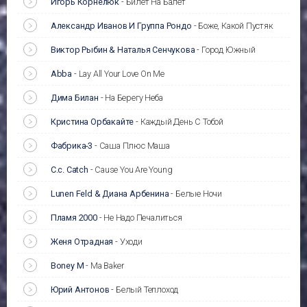
Игорь Корнелюк
-
Билет На Балет
Александр Иванов И Группа Рондо
-
Боже, Какой Пустяк
Виктор Рыбин & Наталья Сенчукова
-
Город Южный
Abba
-
Lay All Your Love On Me
Дима Билан
-
На Берегу Неба
Кристина Орбакайте
-
Каждый День С Тобой
Фабрика-3
-
Саша Плюс Маша
C.c. Catch
-
Cause You Are Young
Lunen Feld & Диана Арбенина
-
Белые Ночи
Пламя 2000
-
Не Надо Печалиться
Женя Отрадная
-
Уходи
Boney M
-
Ma Baker
Юрий Антонов
-
Белый Теплоход