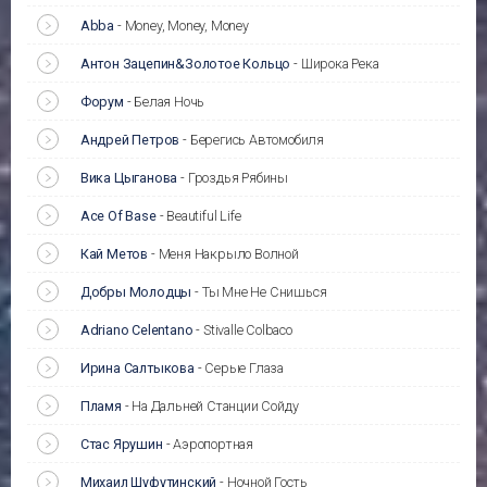
Abba
-
Money, Money, Money
Антон Зацепин&Золотое Кольцо
-
Широка Река
Форум
-
Белая Ночь
Андрей Петров
-
Берегись Автомобиля
Вика Цыганова
-
Гроздья Рябины
Ace Of Base
-
Beautiful Life
Кай Метов
-
Меня Накрыло Волной
Добры Молодцы
-
Ты Мне Не Снишься
Adriano Celentano
-
Stivalle Colbaco
Ирина Салтыкова
-
Серые Глаза
Пламя
-
На Дальней Станции Сойду
Стас Ярушин
-
Аэропортная
Михаил Шуфутинский
-
Ночной Гость