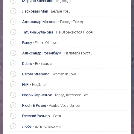
Марина Хлебникова
-
Дожди
Ласковый Май
-
Белые Розы
Александр Маршал
-
Города-Поезда
Татьяна Буланова
-
Не Отрекаются Любя
Fancy
-
Flame Of Love
Александр Розенбаум
-
Налетела Грусть
Dabro
-
Вечерами
Barbra Streisand
-
Woman In Love
Hi-Fi
-
Не Дано
Игорь Корнелюк
-
Город, Которого Нет
Ricchi E Poveri
-
Voules Vous Dancer
Русский Размер
-
Лети
Любэ
-
Есть Только Миг