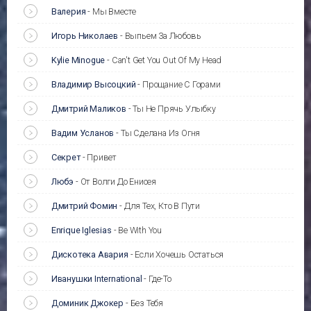
Валерия
-
Мы Вместе
Игорь Николаев
-
Выпьем За Любовь
Kylie Minogue
-
Can't Get You Out Of My Head
Владимир Высоцкий
-
Прощание С Горами
Дмитрий Маликов
-
Ты Не Прячь Улыбку
Вадим Усланов
-
Ты Сделана Из Огня
Секрет
-
Привет
Любэ
-
От Волги До Енисея
Дмитрий Фомин
-
Для Тех, Кто В Пути
Enrique Iglesias
-
Be With You
Дискотека Авария
-
Если Хочешь Остаться
Иванушки International
-
Где-То
Доминик Джокер
-
Без Тебя