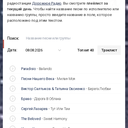
радиостанции
Дорожное Радио
. Вы смотрите
плейлист за
текущий день
. Чтобы найти название песни по исполнителю или
названию группы, просто введите название в поле, которое
расположено под этим текстом.
Поиск:
Дата:
08.08.2026
Топ хит 40
Трэклист
Paradisio
-
Bailando
Песни Нашего Века
-
Милая Моя
Виктор Салтыков & Татьяна Овсиенко
-
Берега Любви
Браво
-
Дорога В Облака
Сергей Лазарев
-
Тут Или Там
The Beloved
-
Sweet Harmony