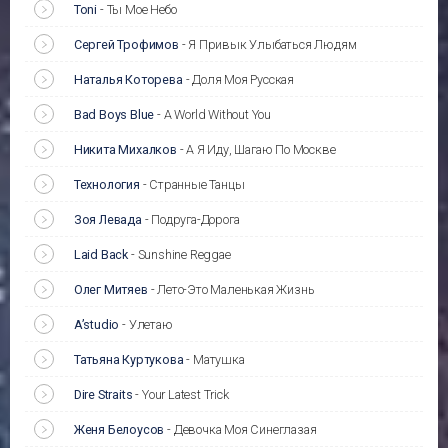
Toni
-
Ты Мое Небо
Сергей Трофимов
-
Я Привык Улыбаться Людям
Наталья Которева
-
Доля Моя Русская
Bad Boys Blue
-
A World Without You
Никита Михалков
-
А Я Иду, Шагаю По Москве
Технология
-
Странные Танцы
Зоя Левада
-
Подруга-Дорога
Laid Back
-
Sunshine Reggae
Олег Митяев
-
Лето-Это Маленькая Жизнь
A’studio
-
Улетаю
Татьяна Куртукова
-
Матушка
Dire Straits
-
Your Latest Trick
Женя Белоусов
-
Девочка Моя Синеглазая