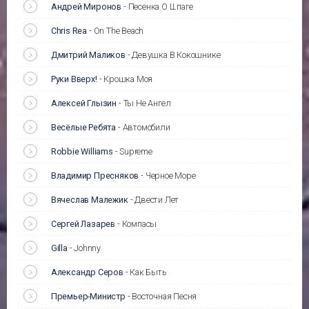
Андрей Миронов
-
Песенка О Шпаге
Chris Rea
-
On The Beach
Дмитрий Маликов
-
Девушка В Кокошнике
Руки Вверх!
-
Крошка Моя
Алексей Глызин
-
Ты Не Ангел
Весёлые Ребята
-
Автомобили
Robbie Williams
-
Supreme
Владимир Пресняков
-
Черное Море
Вячеслав Малежик
-
Двести Лет
Сергей Лазарев
-
Компасы
Gilla
-
Johnny
Александр Серов
-
Как Быть
Премьер-Министр
-
Восточная Песня