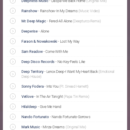
Deepness Music
-
Daspa-We Back Home
(Original Mix)
Rainshow
-
Rainshow-In My Dreams
(Music Video)
Mr. Deep Magic
-
Fered-All Alone
(Deepturco Remix)
Deeperise
-
Alone
Faraon & Nowakowski
-
Lost My Way
Sam Readow
-
Come With Me
Deep Disco Records
-
Nio Key-Feels Like
Deep Territory
-
Lenox Deep-I Want My Heart Back
(Emotional
Deep House)
Sonny Fodera
-
Into You
(Ft. Sinead Harnett)
Vetlove
-
In The Air Tonight
(Papa Tin Remix)
Hilaldeep
-
Give Me Hand
Nando Fortunato
-
Nando Fortunato-Sorrows
Mark Music
-
Mirza-Dreams
(Original Mix)