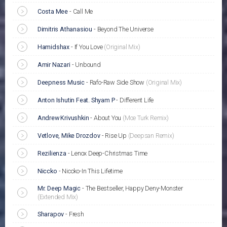
Costa Mee
-
Call Me
Dimitris Athanasiou
-
Beyond The Universe
Hamidshax
-
If You Love
(Original Mix)
Amir Nazari
-
Unbound
Deepness Music
-
Rafo-Raw Side Show
(Original Mix)
Anton Ishutin Feat. Shyam P
-
Different Life
Andrew Krivushkin
-
About You
(Moe Turk Remix)
Vetlove, Mike Drozdov
-
Rise Up
(Deepsan Remix)
Rezilienza
-
Lenox Deep-Christmas Time
Niccko
-
Niccko-In This Lifetime
Mr. Deep Magic
-
The Bestseller, Happy Deny-Monster
(Extended Mix)
Sharapov
-
Fresh