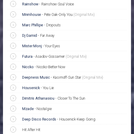
Rainshow
-
Rainshow-Soul Voice
Mnmhouse
-
Pete Oak-Only You
(Original Mix)
Marc Phillipe
-
Dropouts
Dj Gamid
-
Far Away
Mister Monj
-
Your Eyes
Futura
-
Asadov-Gossamer
(Original Mix)
Niccko
-
Niccko-Better Now
Deepness Music
-
Kasimoff-Sun Star
(Original Mix)
Housenick
-
You Lie
Dimitris Athanasiou
-
Closer To The Sun
Mzade
-
Nostalgie
Deep Disco Records
-
Housenick-Keep Going
Hit After Hit