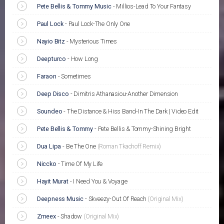
Pete Bellis & Tommy Music
-
Millios-Lead To Your Fantasy
Paul Lock
-
Paul Lock-The Only One
Nayio Bitz
-
Mysterious Times
Deepturco
-
How Long
Faraon
-
Sometimes
Deep Disco
-
Dimitris Athanasiou-Another Dimension
Soundeo
-
The Distance & Hiss Band-In The Dark | Video Edit
Pete Bellis & Tommy
-
Pete Bellis & Tommy-Shining Bright
Dua Lipa
-
Be The One
(Roman Tkachoff Remix)
Niccko
-
Time Of My Life
Hayit Murat
-
I Need You & Voyage
Deepness Music
-
Skveezy-Out Of Reach
(Original Mix)
Zmeex
-
Shadow
(Original Mix)