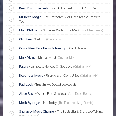
Deep Disco Records
-
Nando Fortunato-I Think About You
Mr. Deep Magic
-
The Bestseller & Mr. Deep Magic-I`m With
You
Marc Phillipe
-
Is Someone Waiting For Me
(Costa Mee Remix)
Chunkee
-
Starlight
(Original Mix)
Costa Mee, Pete Bellis & Tommy
-
I Can't Believe
Mark Music
-
Menda-Mind
(Original Mix)
Futura
-
Jambeats-Echoes Of Goodbye
(Original Mix)
Deepness Music
-
Faruk Arslan-Don't U See
(Original Mix)
Paul Lock
-
Trust In Me Deepdiscorecords
Abee Sash
-
When I First Saw You
(Mant Deep Remix)
Melih Aydogan
-
Not Today
(The Distance & Igi Remix)
Sharapov Music Channel
-
The Bestseller & Sharapov-Talking
(Daspa Remix)