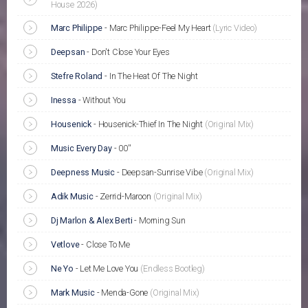
House 2026)
Marc Philippe
-
Marc Philippe-Feel My Heart
(Lyric Video)
Deepsan
-
Don't Close Your Eyes
Stefre Roland
-
In The Heat Of The Night
Inessa
-
Without You
Housenick
-
Housenick-Thief In The Night
(Original Mix)
Music Every Day
-
00''
Deepness Music
-
Deepsan-Sunrise Vibe
(Original Mix)
Adik Music
-
Zerrid-Maroon
(Original Mix)
Dj Marlon & Alex Berti
-
Morning Sun
Vetlove
-
Close To Me
Ne Yo
-
Let Me Love You
(Endless Bootleg)
Mark Music
-
Menda-Gone
(Original Mix)