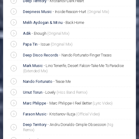
Deep Territory
-
Kristianov-Dark Heart
Deepness Music
-
Inside Reason-Hurt
(Original Mix)
Melih Aydogan & Mr.nu
-
Back Home
Adik
-
Enough
(Original Mix)
Papa Tin
-
Issue
(Original Mix)
Deep Disco Records
-
Nando Fortunato-Finger Traces
Mark Music
-
Lino Tenerife, Desert Falcon-Take Me To Paradise
(Extended Mix)
Nando Fortunato
-
Tease Me
Umut Torun
-
Lovely
(Hiss Band Remix)
Marc Philippe
-
Marc Philippe-I Feel Better
(Lyric Video)
Faraon Music
-
Kristianov-Iluzja
(Official Video)
Deep Territory
-
Andru Donalds-Simple Obsession
(Ng
Remix)