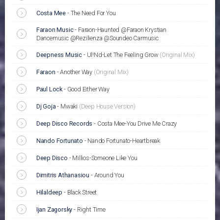
Costa Mee
-
The Need For You
Faraon Music
-
Faraon-Haunted @Faraon Krystian
Dancemusic @Rezilienza @Soundeo Carmusic
Deepness Music
-
Ul!Nd-Let The Feeling Grow
(Original Mix)
Faraon
-
Another Way
(Original Mix)
Paul Lock
-
Good Either Way
Dj Goja
-
Mwaki
(Deep House Version)
Deep Disco Records
-
Costa Mee-You Drive Me Crazy
Nando Fortunato
-
Nando Fortunato-Heartbreak
Deep Disco
-
Millios-Someone Like You
Dimitris Athanasiou
-
Around You
Hilaldeep
-
Black Street
Ijan Zagorsky
-
Right Time