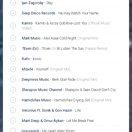
Ijan Zagorsky
-
Stay
Deep Disco Records
-
Nio Key-Watch Your Name
Kamro
-
Kamro & Aziza Qobilova-Lost You
(Official Music
Video)
Mark Music
-
Alex Acea-Cold Night
(Original Mix)
7Even (Gr)
-
7Even
(Gr)
В Listen The Sun
(Faraon Remix)
Rafo
-
Iconic
Mzade
-
Yourself
(Original Mix)
Deepness Music
-
Berk Ocal-Fade
(Original Mix)
Sharapov Music Channel
-
Sharapov & Sean David-Don’t Cry
Hamidshax Music
-
Hamidshax-Crying Girl
(Original Mix)
Veronius Ft. Sonik & Gon Haziri
-
Life
Mant Deep & Omur Aykan
-
Let Me Break Free
Housenick
-
My Heart Went Boom