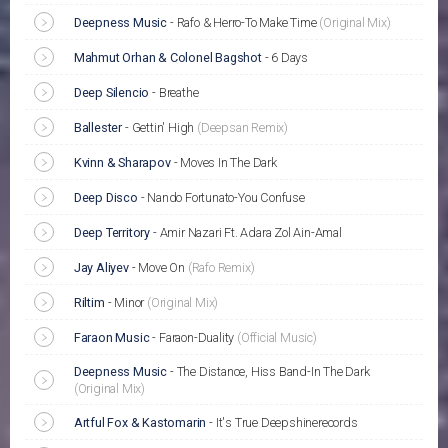
Deepness Music
-
Rafo & Herro-To Make Time
(Original Mix)
Mahmut Orhan & Colonel Bagshot
-
6 Days
Deep Silencio
-
Breathe
Ballester
-
Gettin' High
(Deepsan Remix)
Kvinn & Sharapov
-
Moves In The Dark
Deep Disco
-
Nando Fortunato-You Confuse
Deep Territory
-
Amir Nazari Ft. Adara Zol Ain-Amal
Jay Aliyev
-
Move On
(Rafo Remix)
Riltim
-
Minor
(Original Mix)
Faraon Music
-
Faraon-Duality
(Official Music)
Deepness Music
-
The Distance, Hiss Band-In The Dark
(Original Mix)
Artful Fox & Kastomarin
-
It's True Deepshinerecords