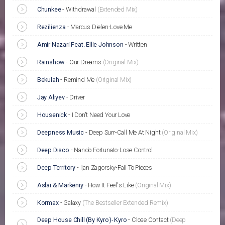
Chunkee
-
Withdrawal
(Extended Mix)
Rezilienza
-
Marcus Dielen-Love Me
Amir Nazari Feat. Ellie Johnson
-
Written
Rainshow
-
Our Dreams
(Original Mix)
Bekulah
-
Remind Me
(Original Mix)
Jay Aliyev
-
Driver
Housenick
-
I Don't Need Your Love
Deepness Music
-
Deep Surr-Call Me At Night
(Original Mix)
Deep Disco
-
Nando Fortunato-Lose Control
Deep Territory
-
Ijan Zagorsky-Fall To Pieces
Aslai & Markeniy
-
How It Feel's Like
(Original Mix)
Kormax
-
Galaxy
(The Bestseller Extended Remix)
Deep House Chill (By Kyro)- Kyro
-
Close Contact
(Deep