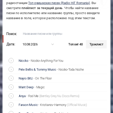
радиостанции
Топ румынских песен (Radio HiT Romania)
. Вы
смотрите
плейлист за
текущий день
. Чтобы найти название
песни по исполнителю или названию группы, просто введите
название в поле, которое расположено под этим текстом.
Поиск:
Дата:
10.08.2026
Топ хит 40
Трэклист
Niccko
-
Niccko-Anything For You
Pete Bellis & Tommy Music
-
Niccko-Toda Noche
Nayio Bitz
-
On The Floor
Mant Deep
-
Magic
Anya
-
Fool Me
(Bentley Grey Nu Disco Remix)
Faraon Music
-
Kristianov-Harmony
(Official Music)