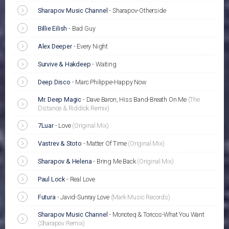
Sharapov Music Channel
-
Sharapov-Otherside
Billie Eilish
-
Bad Guy
Alex Deeper
-
Every Night
Survive & Hakdeep
-
Waiting
Deep Disco
-
Marc Philippe-Happy Now
Mr. Deep Magic
-
Dave Baron, Hiss Band-Breath On Me
(The
Distance & Riddick Remix)
7Luar
-
Love
(Original Mix)
Vastrev & Stoto
-
Matter Of Time
(Original Mix)
Sharapov & Helena
-
Bring Me Back
(Original Mix)
Paul Lock
-
Real Love
Futura
-
Javid-Sunray Love
(Mark Music Records)
Sharapov Music Channel
-
Monoteq & Toricos-What You Want
(Sharapov Remix)