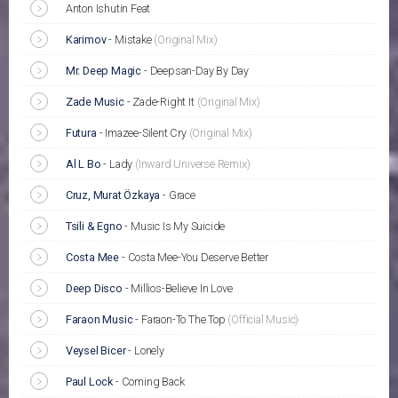
Anton Ishutin Feat
Karimov
-
Mistake
(Original Mix)
Mr. Deep Magic
-
Deepsan-Day By Day
Zade Music
-
Zade-Right It
(Original Mix)
Futura
-
Imazee-Silent Cry
(Original Mix)
Al L Bo
-
Lady
(Inward Universe Remix)
Cruz, Murat Özkaya
-
Grace
Tsili & Egno
-
Music Is My Suicide
Costa Mee
-
Costa Mee-You Deserve Better
Deep Disco
-
Millios-Believe In Love
Faraon Music
-
Faraon-To The Top
(Official Music)
Veysel Bicer
-
Lonely
Paul Lock
-
Coming Back