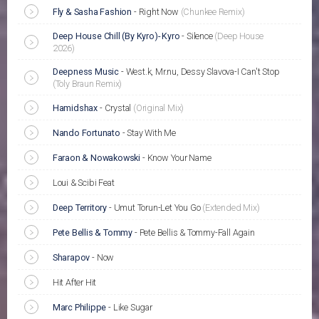
Fly & Sasha Fashion
-
Right Now
(Chunkee Remix)
Deep House Chill (By Kyro)- Kyro
-
Silence
(Deep House
2026)
Deepness Music
-
West.k, Mr.nu, Dessy Slavova-I Can't Stop
(Toly Braun Remix)
Hamidshax
-
Crystal
(Original Mix)
Nando Fortunato
-
Stay With Me
Faraon & Nowakowski
-
Know Your Name
Loui & Scibi Feat
Deep Territory
-
Umut Torun-Let You Go
(Extended Mix)
Pete Bellis & Tommy
-
Pete Bellis & Tommy-Fall Again
Sharapov
-
Now
Hit After Hit
Marc Philippe
-
Like Sugar