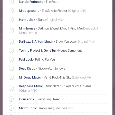
Nando Fortunato
-
The Road
Mrdeepsound
-
Ella Sakalis-Forever
(Original Mix)
Hamidshax
-
Stars
(Original Mix)
Mnmhouse
-
Dellmon & West.k-You'll Find Me
(Deepjack &
Mr.nu Remix)
Da Buzz & Anton Ishutin
-
Show You Love
(Original Mix)
Techno Project & Geny Tur
-
House Symphony
Paul Lock
-
Falling For You
Deep Disco
-
Niccko-Your Sorrows
Mr. Deep Magic
-
Mar G Rock-This Sky
(Extended Mix)
Deepness Music
-
Amir Nazari Ft. Adara Zol Ain-Amal
(Original Mix)
Housenick
-
Everything I Need
Maxim Tonic
-
Impulses
(Extended Mix)