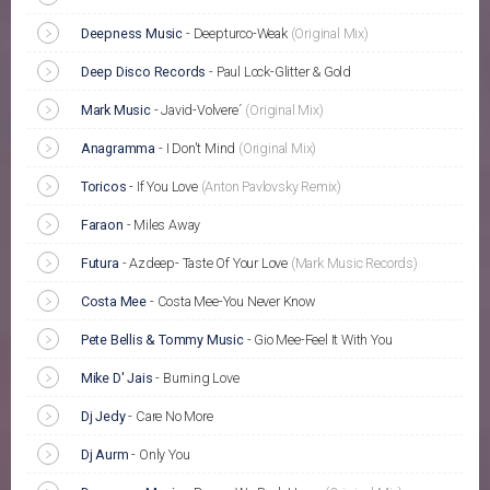
Deepness Music
-
Deepturco-Weak
(Original Mix)
Deep Disco Records
-
Paul Lock-Glitter & Gold
Mark Music
-
Javid-Volvere´
(Original Mix)
Anagramma
-
I Don't Mind
(Original Mix)
Toricos
-
If You Love
(Anton Pavlovsky Remix)
Faraon
-
Miles Away
Futura
-
Azdeep- Taste Of Your Love
(Mark Music Records)
Costa Mee
-
Costa Mee-You Never Know
Pete Bellis & Tommy Music
-
Gio Mee-Feel It With You
Mike D' Jais
-
Burning Love
Dj Jedy
-
Care No More
Dj Aurm
-
Only You