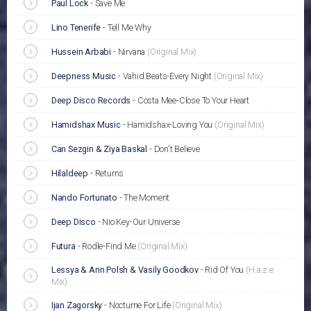
Paul Lock
-
Save Me
Lino Tenerife
-
Tell Me Why
Hussein Arbabi
-
Nirvana
(Original Mix)
Deepness Music
-
Vahid Beats-Every Night
(Original Mix)
Deep Disco Records
-
Costa Mee-Close To Your Heart
Hamidshax Music
-
Hamidshax-Loving You
(Original Mix)
Can Sezgin & Ziya Baskal
-
Don't Believe
Hilaldeep
-
Returns
Nando Fortunato
-
The Moment
Deep Disco
-
Nio Key-Our Universe
Futura
-
Rodle-Find Me
(Original Mix)
Lessya & Ann Polsh & Vasily Goodkov
-
Rid Of You
(H.a.z.e
Mix)
Ijan Zagorsky
-
Nocturne For Life
(Original Mix)