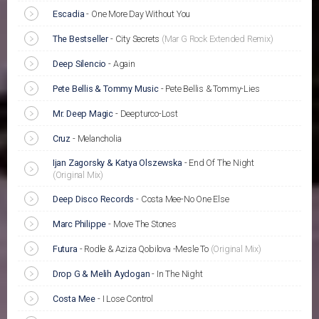
Escadia
-
One More Day Without You
The Bestseller
-
City Secrets
(Mar G Rock Extended Remix)
Deep Silencio
-
Again
Pete Bellis & Tommy Music
-
Pete Bellis & Tommy-Lies
Mr. Deep Magic
-
Deepturco-Lost
Cruz
-
Melancholia
Ijan Zagorsky & Katya Olszewska
-
End Of The Night
(Original Mix)
Deep Disco Records
-
Costa Mee-No One Else
Marc Philippe
-
Move The Stones
Futura
-
Rodle & Aziza Qobilova -Mesle To
(Original Mix)
Drop G & Melih Aydogan
-
In The Night
Costa Mee
-
I Lose Control