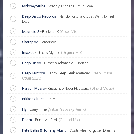
Mr.loveyotube
-
Wendy Trindade-I´m In Love
Deep Disco Records
-
Nando Fortunato-Just Want To Feel
Love
Mauricio S
-
Rockstar X
(Cover Mix)
Sharapov
-
Tomorrow
Imazee
-
This Is My Life
(Original Mix)
Deep Disco
-
Dimitris Athanasiou-Horizon
Deep Territory
-
Lenox Deep-Feebleminded
(Deep House
Cover 2025)
Faraon Music
-
Kristianov-Never Happend
(Official Music)
Nikko Culture
-
Let Me
Fly
-
Every Time
(Anton Pavlovsky Remix)
Dndm
-
Bring Me Back
(Original Mix)
Pete Bellis & Tommy Music
-
Costa Mee-Forgotten Dreams