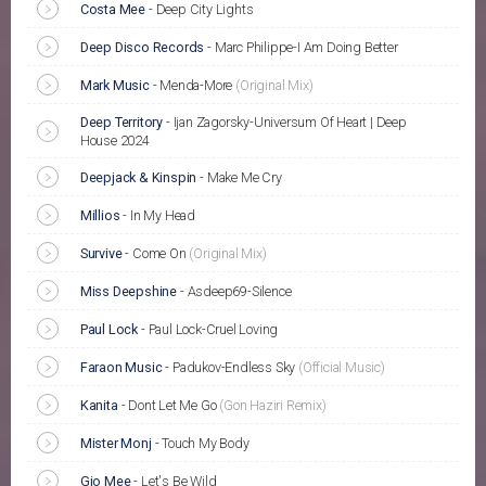
Costa Mee
-
Deep City Lights
Deep Disco Records
-
Marc Philippe-I Am Doing Better
Mark Music
-
Menda-More
(Original Mix)
Deep Territory
-
Ijan Zagorsky-Universum Of Heart | Deep
House 2024
Deepjack & Kinspin
-
Make Me Cry
Millios
-
In My Head
Survive
-
Come On
(Original Mix)
Miss Deepshine
-
Asdeep69-Silence
Paul Lock
-
Paul Lock-Cruel Loving
Faraon Music
-
Padukov-Endless Sky
(Official Music)
Kanita
-
Dont Let Me Go
(Gon Haziri Remix)
Mister Monj
-
Touch My Body
Gio Mee
-
Let's Be Wild