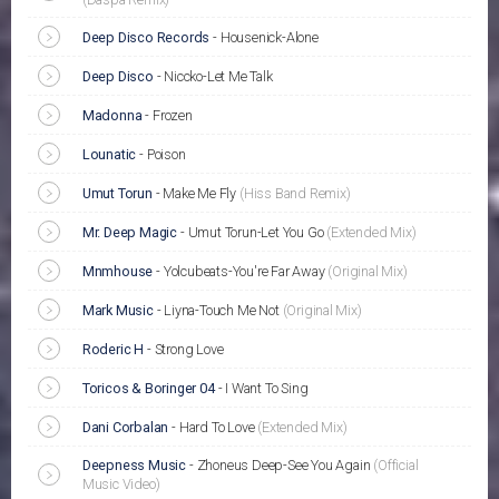
Deep Disco Records
-
Housenick-Alone
Deep Disco
-
Niccko-Let Me Talk
Madonna
-
Frozen
Lounatic
-
Poison
Umut Torun
-
Make Me Fly
(Hiss Band Remix)
Mr. Deep Magic
-
Umut Torun-Let You Go
(Extended Mix)
Mnmhouse
-
Yolcubeats-You're Far Away
(Original Mix)
Mark Music
-
Liyna-Touch Me Not
(Original Mix)
Roderic H
-
Strong Love
Toricos & Boringer 04
-
I Want To Sing
Dani Corbalan
-
Hard To Love
(Extended Mix)
Deepness Music
-
Zhoneus Deep-See You Again
(Official
Music Video)