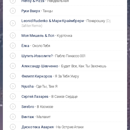
Hensy & Pizza
-
Неидеальная
Руки Вверх
-
Танцы
Leonid Rudenko & Мари Краймбрери
-
Понарошку
(Dj
Safiter Remix)
Моя Мишель & Лсп
-
Курточка
Ёлка
-
Около Тебя
Шутить Изволите?
-
Пабло Пикассо 001
Александр Шевченко
-
Будет Все, Как Ты Захочешь
Филипп Киркоров
-
Я За Тебя Умру
Nyusha
-
Где Ты, Там Я
Сергей Лазарев
-
В Самое Сердце
Serebro
-
В Космосе
Винтаж
-
Малахит
Дискотека Авария
-
На Острие Атаки