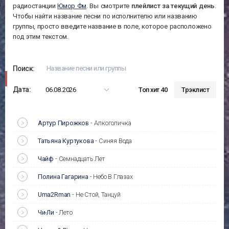
радиостанции
Юмор Фм
. Вы смотрите
плейлист за
текущий день
.
Чтобы найти название песни по исполнителю или названию
группы, просто введите название в поле, которое расположено
под этим текстом.
Поиск:
Дата:
06.08.2026
Топ хит 40
Трэклист
Артур Пирожков
-
Алкоголичка
Татьяна Куртукова
-
Синяя Вода
Чайф
-
Семнадцать Лет
Полина Гагарина
-
Небо В Глазах
Uma2Rman
-
Не Стой, Танцуй
Чи-Ли
-
Лето