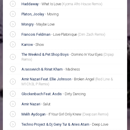
Haddaway
-
What Is Love
(Kyoma Afro House Remix)
Platon, Joolay
-
Moving
Mongry
-
Maybe Love
Francois Feldman
-
Love Platonique
(Dim Zach Remix)
Karrow
-
Show
The Weeknd & Pet Shop Boys
-
Domino In Your Eyes
(Dipap
Remix)
A.rassevich & Rinat Kham
-
Madness
Amir Nazari Feat. Ellie Johnson
-
Broken Angel
(Red Line &
M1Ch3L P Remix)
Glockenbach Feat. Asdis
-
Dirty Dancing
Amir Nazari
-
Salut
Melih Aydogan
-
If Your Girl Only Knew
(Deepsan Remix)
Techno Project & Dj Geny Tur & Aries Atam
-
Deep Love