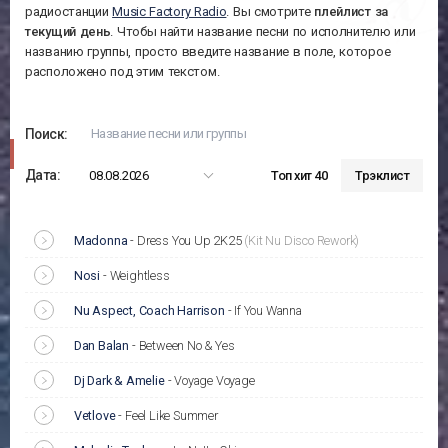
радиостанции
Music Factory Radio
. Вы смотрите
плейлист за
текущий день
. Чтобы найти название песни по исполнителю или
названию группы, просто введите название в поле, которое
расположено под этим текстом.
Поиск:
Дата:
08.08.2026
Топ хит 40
Трэклист
Madonna
-
Dress You Up 2K25
(Kit Nu Disco Rework)
Nosi
-
Weightless
Nu Aspect, Coach Harrison
-
If You Wanna
Dan Balan
-
Between No & Yes
Dj Dark & Amelie
-
Voyage Voyage
Vetlove
-
Feel Like Summer