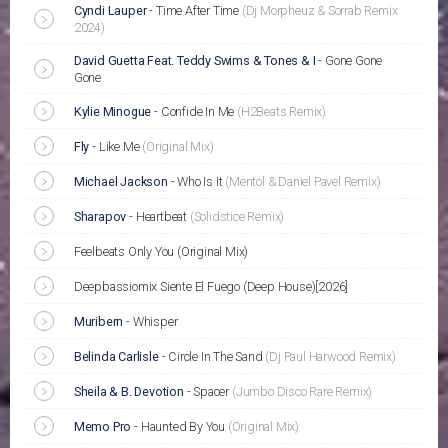
Cyndi Lauper
-
Time After Time
(Dj Morpheuz & Sorrab Remix
2024)
David Guetta Feat. Teddy Swims & Tones & I
-
Gone Gone
Gone
Kylie Minogue
-
Confide In Me
(H2Beats Remix)
Fly
-
Like Me
(Original Mix)
Michael Jackson
-
Who Is It
(Mentol & Daniel Pavel Remix)
Sharapov
-
Heartbeat
(Solidstice Remix)
Feelbeats Only You (Original Mix)
Deepbassiomix Siente El Fuego (Deep House)[2026]
Muribern
-
Whisper
Belinda Carlisle
-
Circle In The Sand
(Dj Paul Harwood Remix)
Sheila & B. Devotion
-
Spacer
(Jumbo Disco Rare Remix)
Memo Pro
-
Haunted By You
(Original Mix)