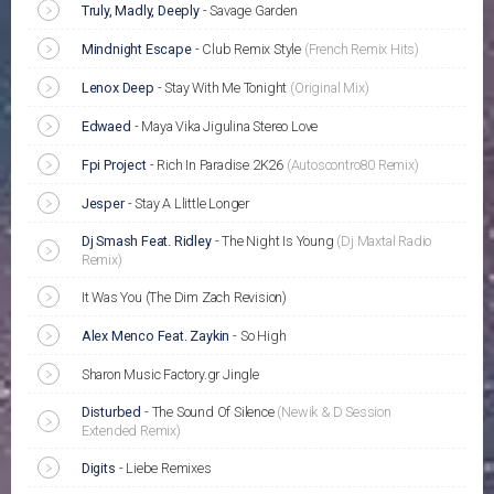
Truly, Madly, Deeply
-
Savage Garden
Mindnight Escape
-
Club Remix Style
(French Remix Hits)
Lenox Deep
-
Stay With Me Tonight
(Original Mix)
Edwaed
-
Maya Vika Jigulina Stereo Love
Fpi Project
-
Rich In Paradise 2K26
(Autoscontro80 Remix)
Jesper
-
Stay A Llittle Longer
Dj Smash Feat. Ridley
-
The Night Is Young
(Dj Maxtal Radio
Remix)
It Was You (The Dim Zach Revision)
Alex Menco Feat. Zaykin
-
So High
Sharon Music Factory.gr Jingle
Disturbed
-
The Sound Of Silence
(Newik & D Session
Extended Remix)
Digits
-
Liebe Remixes