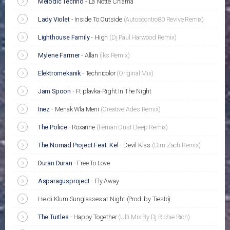
Melodic Techno
-
La Notte Chiama
Lady Violet
-
Inside To Outside
(Autoscontro80 Revive Remix)
Lighthouse Family
-
High
(Dj Paul Harwood Remix)
Mylene Farmer
-
Allan
(Iks Remix)
Elektromekanik
-
Technicolor
(Original Mix)
Jam Spoon
-
Ft.plavka-Right In The Night
Inez
-
Menak Wla Meni
(Creative Ades Remix)
The Police
-
Roxanne
(Fernan Dust Deep Remix)
The Nomad Project Feat. Kel
-
Devil Kiss
(Dim Zach Remix)
Duran Duran
-
Free To Love
Asparagusproject
-
Fly Away
Heidi Klum Sunglasses at Night (Prod. by Tiesto)
The Turtles
-
Happy Together
(Ulti Mix By Dj Richie Rich)