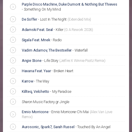
Purple Disco Machine, Duke Dumont & Nothing But Thieves
-
Something On My Mind
De Soffer
-
Lost In The Night
(Extended Mix)
Adamski Feat. Seal
-
Killer
(G A Rework 2026)
Sigala Feat. Mnek
-
Radio
Vadim Adamov, The Bestseller
-
Waterfall
Angie Stone
-
Life Story
(Jetfire X Winnie Pootz Remix)
Havana Feat. Yaar
-
Broken Heart
Karrow
-
The Way
Killteq, Velchetto
-
My Paradise
Sharon Music Factory.gr Jingle
Ennio Morricone
-
Ennio Morricone-Chi Mai
(Alex Van Love
Remix)
Aurosonic, Spark7, Sarah Russel
-
Touched By An Angel