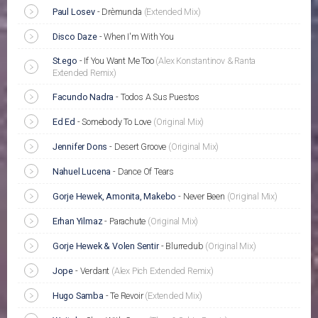
Paul Losev
-
Drèmunda
(Extended Mix)
Disco Daze
-
When I'm With You
St.ego
-
If You Want Me Too
(Alex Konstantinov & Ranta
Extended Remix)
Facundo Nadra
-
Todos A Sus Puestos
Ed Ed
-
Somebody To Love
(Original Mix)
Jennifer Dons
-
Desert Groove
(Original Mix)
Nahuel Lucena
-
Dance Of Tears
Gorje Hewek, Amonita, Makebo
-
Never Been
(Original Mix)
Erhan Yilmaz
-
Parachute
(Original Mix)
Gorje Hewek & Volen Sentir
-
Blurredub
(Original Mix)
Jope
-
Verdant
(Alex Pich Extended Remix)
Hugo Samba
-
Te Revoir
(Extended Mix)