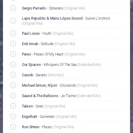
Sergio Parrado
-
Soberano
(Original Mix)
Lupe Republic & Manu López Sound
-
Suivre L'instinct
(Original Mix)
Paul Losev
-
Youth
(Original Mix)
Erdi Irmak
-
Solitude
(Original Mix)
Peres
-
Pieces Of My Heart
(Original Mix)
Our Spaces
-
Whispers Of The Sea
(Extended Mix)
Casnik
-
Secrets
(Intro Mix)
Michael Simon, N'pot
-
Glissando
(Original Mix)
Saaed & The Balloons
-
Je T'aime
(Extended Mix)
Taleon
-
Siren
(Original Mix)
Engelhart
-
Sumerian
(Original Mix)
Ron Shtein
-
Places
(Original Mix)