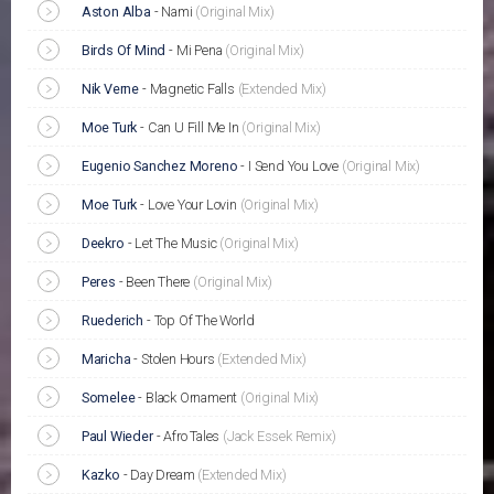
Aston Alba
-
Nami
(Original Mix)
Birds Of Mind
-
Mi Pena
(Original Mix)
Nik Verne
-
Magnetic Falls
(Extended Mix)
Moe Turk
-
Can U Fill Me In
(Original Mix)
Eugenio Sanchez Moreno
-
I Send You Love
(Original Mix)
Moe Turk
-
Love Your Lovin
(Original Mix)
Deekro
-
Let The Music
(Original Mix)
Peres
-
Been There
(Original Mix)
Ruederich
-
Top Of The World
Maricha
-
Stolen Hours
(Extended Mix)
Somelee
-
Black Ornament
(Original Mix)
Paul Wieder
-
Afro Tales
(Jack Essek Remix)
Kazko
-
Day Dream
(Extended Mix)