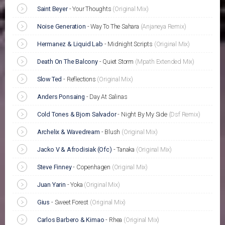
Saint Beyer
-
Your Thoughts
(Original Mix)
Noise Generation
-
Way To The Sahara
(Anjaneya Remix)
Hermanez & Liquid Lab
-
Midnight Scripts
(Original Mix)
Death On The Balcony
-
Quiet Storm
(Mpath Extended Mix)
Slow Ted
-
Reflections
(Original Mix)
Anders Ponsaing
-
Day At Salinas
Cold Tones & Bjorn Salvador
-
Night By My Side
(Dsf Remix)
Archelix & Wavedream
-
Blush
(Original Mix)
Jacko V & Afrodisiak (Ofc)
-
Tanaka
(Original Mix)
Steve Finney
-
Copenhagen
(Original Mix)
Juan Yarin
-
Yoka
(Original Mix)
Gius
-
Sweet Forest
(Original Mix)
Carlos Barbero & Kimao
-
Rhea
(Original Mix)