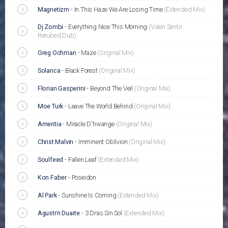
Magnetizm
-
In This Haze We Are Losing Time
(Extended Mix)
Dj Zombi
-
Everything Nice This Morning
(Volen Sentir
Rerubed Dub)
Greg Ochman
-
Maze
(Original Mix)
Solanca
-
Black Forest
(Original Mix)
Florian Gasperini
-
Beyond The Veil
(Original Mix)
Moe Turk
-
Leave The World Behind
(Original Mix)
Amentia
-
Miracle D'hwange
(Original Mix)
Christ Malvin
-
Imminent Oblivion
(Original Mix)
Soulfeed
-
Fallen Leaf
(Extended Mix)
Kon Faber
-
Poseidon
Al Park
-
Sunshine Is Coming
(Extended Mix)
Agustгn Duarte
-
3 Dгas Sin Sol
(Extended Mix)