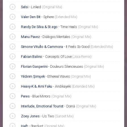
Selsi
-
Linked
(Original Mix)
Valer Den Bit
-
Sphere
(Extended Mix)
Randy De Silva & St.ego
-
Time Heals
(Original Mix)
Manu Pavez
-
Diálogos Mentales
(Original Mix)
Simone Vitullo & Cammora
-
It Feels So Good
(Extended Mix)
Fabian Balino
-
Concepts Of Love
(Joca Remix)
Florian Gasperini
-
Douleurs Silencieuses
(Original Mix)
Yıldırım Şimşek
-
Ethereal Waves
(Original Mix)
Heavy-K & Ami Faku
-
Andikayeki
(Extended Mix)
Peres
-
Blue Mirrors
(Original Mix)
Interlude, Emotional Tourist
-
Doină
(Original Mix)
Zoey Jones
-
Us Two
(Sunset Mix)
Haft
-
Stardust
(Original Mix)