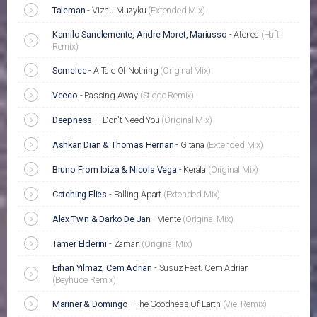
Taleman
-
Vizhu Muzyku
(Extended Mix)
Kamilo Sanclemente, Andre Moret, Mariusso
-
Atenea
(Haft
Remix)
Somelee
-
A Tale Of Nothing
(Original Mix)
Veeco
-
Passing Away
(St.ego Remix)
Deepness
-
I Don't Need You
(Original Mix)
Ashkan Dian & Thomas Hernan
-
Gitana
(Extended Mix)
Bruno From Ibiza & Nicola Vega
-
Kerala
(Original Mix)
Catching Flies
-
Falling Apart
(Extended Mix)
Alex Twin & Darko De Jan
-
Viente
(Original Mix)
Tamer Elderini
-
Zaman
(Original Mix)
Erhan Yilmaz, Cem Adrian
-
Susuz Feat. Cem Adrian
(Beyhude Remix)
Mariner & Domingo
-
The Goodness Of Earth
(Viel Remix)