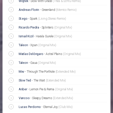
Wojtek
-
Slow With Grace
(Thea & Schtu Remix)
Andreas Florin
-
Greenland
(Merrico Remix)
St.ego
-
Spark
(Living Stereo Remix)
Ricardo Piedra
-
Splinters
(Original Mix)
Ismail Kizil
-
Harala Gurele
(Original Mix)
Taleon
-
Xpan
(Original Mix)
Matías Delóngaro
-
Astral Plains
(Original Mix)
Taleon
-
Gaua
(Original Mix)
Mxv
-
Through The Porthole
(Extended Mix)
Slow Ted
-
The Wait
(Extended Mix)
Anber
-
Lemon Pie & Rema
(Original Mix)
Vancoo
-
Sleepy Dreams
(Extended Mix)
Lucas Perdomo
-
Eternal Joy
(Club Mix)