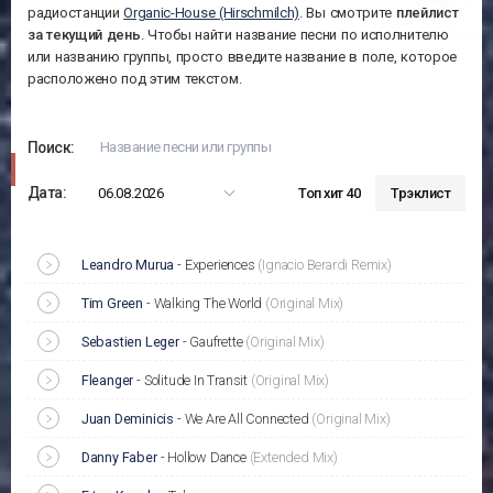
радиостанции
Organic-House (Hirschmilch)
. Вы смотрите
плейлист
за
текущий день
. Чтобы найти название песни по исполнителю
или названию группы, просто введите название в поле, которое
расположено под этим текстом.
Поиск:
Дата:
06.08.2026
Топ хит 40
Трэклист
Leandro Murua
-
Experiences
(Ignacio Berardi Remix)
Tim Green
-
Walking The World
(Original Mix)
Sebastien Leger
-
Gaufrette
(Original Mix)
Fleanger
-
Solitude In Transit
(Original Mix)
Juan Deminicis
-
We Are All Connected
(Original Mix)
Danny Faber
-
Hollow Dance
(Extended Mix)