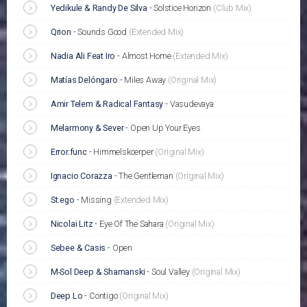
Yedikule & Randy De Silva
-
Solstice Horizon
(Club Mix)
Qrion
-
Sounds Good
(Extended Mix)
Nadia Ali Feat Iro
-
Almost Home
(Extended Mix)
Matías Delóngaro
-
Miles Away
(Original Mix)
Amir Telem & Radical Fantasy
-
Vasudevaya
Melarmony & Sever
-
Open Up Your Eyes
Error.func
-
Himmelskoerper
(Original Mix)
Ignacio Corazza
-
The Gentleman
(Original Mix)
St.ego
-
Missing
(Extended Mix)
Nicolai Litz
-
Eye Of The Sahara
(Original Mix)
Sebee & Casis
-
Open
M-Sol Deep & Shamanski
-
Soul Valley
(Original Mix)
Deep Lo
-
Contigo
(Original Mix)