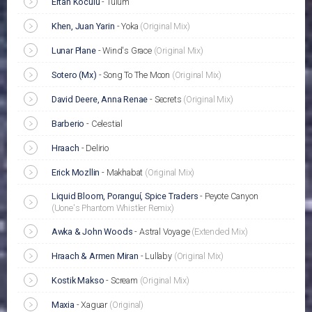
Ertan Koculu
-
Tulum
Khen, Juan Yarin
-
Yoka
(Original Mix)
Lunar Plane
-
Wind's Grace
(Original Mix)
Sotero (Mx)
-
Song To The Moon
(Original Mix)
David Deere, Anna Renae
-
Secrets
(Original Mix)
Barberio
-
Celestial
Hraach
-
Delirio
Erick Mozllin
-
Makhabat
(Original Mix)
Liquid Bloom, Poranguí, Spice Traders
-
Peyote Canyon
(Uone's Phantom Whistler Remix)
Awka & John Woods
-
Astral Voyage
(Extended Mix)
Hraach & Armen Miran
-
Lullaby
(Original Mix)
Kostik Makso
-
Scream
(Original Mix)
Maxia
-
Xaguar
(Original)