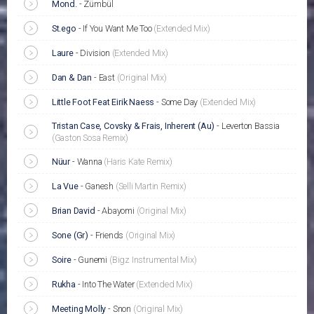
Mond.
-
Zümbül
St.ego
-
If You Want Me Too
(Extended Mix)
Laure
-
Division
(Extended Mix)
Dan & Dan
-
East
(Original Mix)
Little Foot Feat Eirik Naess
-
Some Day
(Extended Mix)
Tristan Case, Covsky & Frais, Inherent (Au)
-
Leverton Bassia
(Gaston Sosa Remix)
Nüur
-
Wanna
(Haris Kate Remix)
La Vue
-
Ganesh
(Selli Martin Remix)
Brian David
-
Abayomi
(Original Mix)
Sone (Gr)
-
Friends
(Original Mix)
Soire
-
Gunemi
(Bigz Instrumental Mix)
Rukha
-
Into The Water
(Extended Mix)
Meeting Molly
-
Snon
(Original Mix)