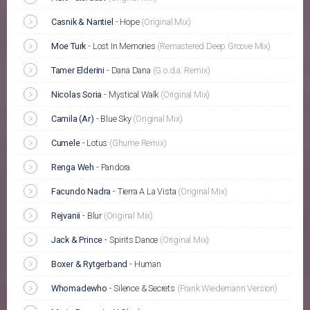
Casnik & Nantiel
-
Hope
(Original Mix)
Moe Turk
-
Lost In Memories
(Remastered Deep Groove Mix)
Tamer Elderini
-
Dana Dana
(G.o.d.a. Remix)
Nicolas Soria
-
Mystical Walk
(Original Mix)
Camila (Ar)
-
Blue Sky
(Original Mix)
Cumele
-
Lotus
(Ghume Remix)
Renga Weh
-
Pandora
Facundo Nadra
-
Tierra A La Vista
(Original Mix)
Rejvanii
-
Blur
(Original Mix)
Jack & Prince
-
Spirits Dance
(Original Mix)
Boxer & Rytgerband
-
Human
Whomadewho
-
Silence & Secrets
(Frank Wiedemann Version)