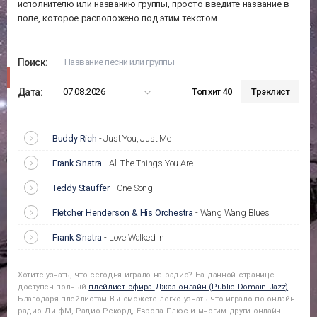
исполнителю или названию группы, просто введите название в
поле, которое расположено под этим текстом.
Поиск:
Дата:
07.08.2026
Топ хит 40
Трэклист
Buddy Rich
-
Just You, Just Me
Frank Sinatra
-
All The Things You Are
Teddy Stauffer
-
One Song
Fletcher Henderson & His Orchestra
-
Wang Wang Blues
Frank Sinatra
-
Love Walked In
Хотите узнать, что сегодня играло на радио? На данной странице
доступен полный
плейлист эфира
Джаз онлайн (Public Domain Jazz)
.
Благодаря плейлистам Вы сможете легко узнать что играло по онлайн
радио Ди фМ, Радио Рекорд, Европа Плюс и многим други онлайн