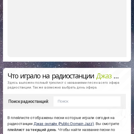
Что играло на радиостанции
Джаз онлайн (Public Domain Jazz)
Здесь выложен полный треклист с названиями песен всего эфира
радиостанции. Так же возможно выбрать день эфира.
Поиск радиостанций:
В плейлисте отображены песни которые играли сегодня на
радиостанции
Джаз онлайн (Public Domain Jazz)
. Вы смотрите
плейлист за
текущий день
. Чтобы найти название песни по