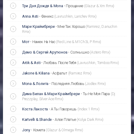
Три Дня Дождя & Mona
-
Прощание
(Glazur & Xm Rmx)
Anna Asti
-
Феникс
(Lavrushkin, Larichev Rmx)
Мари Краймбрери
-
Мне Так Хорошо
(Ramirez, D.anuchin
Rmx)
Мот
-
Намек На Нас
(Red Line & M1Ch3L P Rmx)
Демо & Сергей Арутюнов
-
Солнышко
(Astero Rmx)
Artik & Asti
-
Любовь После Тебя
(Lavrushkin, Tomboo Rmx)
Jakone & Kiliana
-
Асфальт
(Ramirez Rmx)
Mona & Лолита
-
Последняя Любовь
(Jodlex Rmx)
Дима Билан & Мари Краймбрери
-
Ты Не Моя Пара
(Dj
Prezzplay, Silver Ace Rmx)
Коста Лакоста
-
А Ты Говоришь
(Index 1 Rmx)
Kartvelli & Shande
-
Алое Платье
(Kolya Dark Rmx)
Jony
-
Комета
(Glazur & Olmega Rmx)