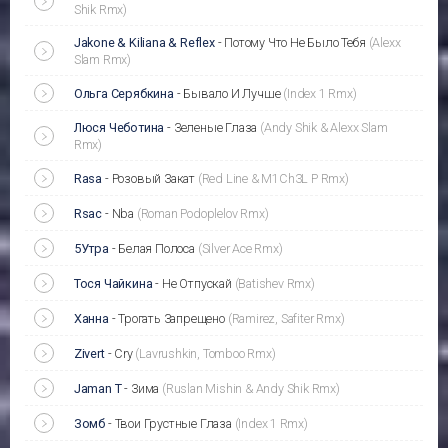
Shik Rmx)
Jakone & Kiliana & Reflex
-
Потому Что Не Было Тебя
(Alexx
Slam Rmx)
Ольга Серябкина
-
Бывало И Лучше
(Index 1 Rmx)
Люся Чеботина
-
Зеленые Глаза
(Andy Shik & Alexx Slam
Rmx)
Rasa
-
Розовый Закат
(Red Line & M1Ch3L P Rmx)
Rsac
-
Nba
(Roman Podoplelov Rmx)
5Утра
-
Белая Полоса
(Silver Ace Rmx)
Тося Чайкина
-
Не Отпускай
(Batishev Rmx)
Ханна
-
Трогать Запрещено
(Ramirez, Safiter Rmx)
Zivert
-
Cry
(Lavrushkin, Tomboo Rmx)
Jaman T
-
Зима
(Ruslan Mishin & Andy Shik Rmx)
Зомб
-
Твои Грустные Глаза
(Index 1 Rmx)