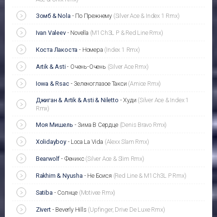
Зомб & Nola
-
По Прежнему
(Silver Ace & Index 1 Rmx)
Ivan Valeev
-
Novella
(M1Ch3L P & Red Line Rmx)
Коста Лакоста
-
Номера
(Index 1 Rmx)
Artik & Asti
-
Очень-Очень
(Silver Ace Rmx)
Iowa & Rsac
-
Зеленоглазое Такси
(Amice Rmx)
Джиган & Artik & Asti & Niletto
-
Худи
(Silver Ace & Index 1
Rmx)
Моя Мишель
-
Зима В Сердце
(Denis Bravo Rmx)
Xolidayboy
-
Loca La Vida
(Alexx Slam Rmx)
Bearwolf
-
Феникс
(Silver Ace & Slim Rmx)
Rakhim & Nyusha
-
Не Боися
(Red Line & M1Ch3L P Rmx)
Satiba
-
Солнце
(Motivee Rmx)
Zivert
-
Beverly Hills
(Upfinger, Drive De Luxe Rmx)