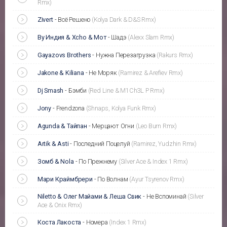
Rmx)
Zivert
-
Всё Решено
(Kolya Dark & D&S Rmx)
By Индия & Xcho & Мот
-
Шадэ
(Alexx Slam Rmx)
Gayazovs Brothers
-
Нужна Перезагрузка
(Rakurs Rmx)
Jakone & Kiliana
-
Не Моряк
(Ramirez & Arefiev Rmx)
Dj Smash
-
Бэмби
(Red Line & M1Ch3L P Rmx)
Jony
-
Frendzona
(Shnaps, Kolya Funk Rmx)
Agunda & Тайпан
-
Мерцают Огни
(Leo Burn Rmx)
Artik & Asti
-
Последний Поцелуй
(Ramirez, Yudzhin Rmx)
Зомб & Nola
-
По Прежнему
(Silver Ace & Index 1 Rmx)
Мари Краймбрери
-
По Волнам
(Ayur Tsyrenov Rmx)
Niletto & Олег Майами & Леша Свик
-
Не Вспоминай
(Silver
Ace & Onix Rmx)
Коста Лакоста
-
Номера
(Index 1 Rmx)