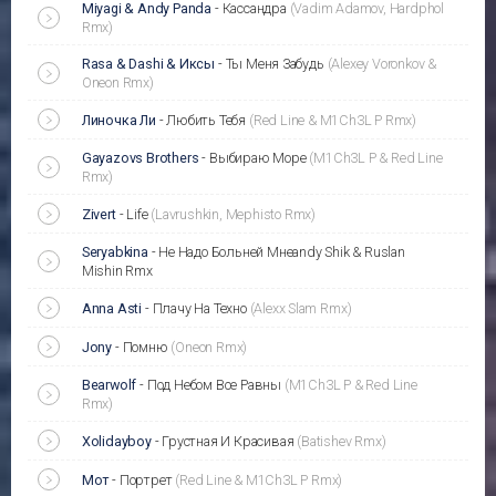
Miyagi & Andy Panda
-
Кассандра
(Vadim Adamov, Hardphol
Rmx)
Rasa & Dashi & Иксы
-
Ты Меня Забудь
(Alexey Voronkov &
Oneon Rmx)
Линочка Ли
-
Любить Тебя
(Red Line & M1Ch3L P Rmx)
Gayazovs Brothers
-
Выбираю Море
(M1Ch3L P & Red Line
Rmx)
Zivert
-
Life
(Lavrushkin, Mephisto Rmx)
Seryabkina
-
Не Надо Больней Мнеandy Shik & Ruslan
Mishin Rmx
Anna Asti
-
Плачу На Техно
(Alexx Slam Rmx)
Jony
-
Помню
(Oneon Rmx)
Bearwolf
-
Под Небом Все Равны
(M1Ch3L P & Red Line
Rmx)
Xolidayboy
-
Грустная И Красивая
(Batishev Rmx)
Мот
-
Портрет
(Red Line & M1Ch3L P Rmx)