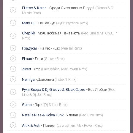
Filatov & Karas
-
Среди Счастливых Людей
(Dimas & D
Music Rmx)
Mary Gu
-
Не Ревнуй
(Ayur Tsyrenov Rmx)
Chepikk
-
Моя Любимая Ненависть
(Red Line & M1Ch3L P
Rmx)
Градусы
-
На Ресницах
(Vee Tal Rmx)
Elman
-
Лети
(G Love Rmx)
Zivert
-
Ятл
(Lavrushkin, Max Roven Rmx)
Nemiga
-
Довольна
(Index 1 Rmx)
Руки Вверх & Dj Groove & Black Cupro
-
Без Любви
(Red
Line & Dj Jon Rmx)
Guma
-
Гори
(Dj Safiter Rmx)
Natalie Rise & Kolya Funk
-
Улетаи
(Red Line Rmx)
Artik & Asti
-
Привет
(Lavrushkin, Max Roven Rmx)