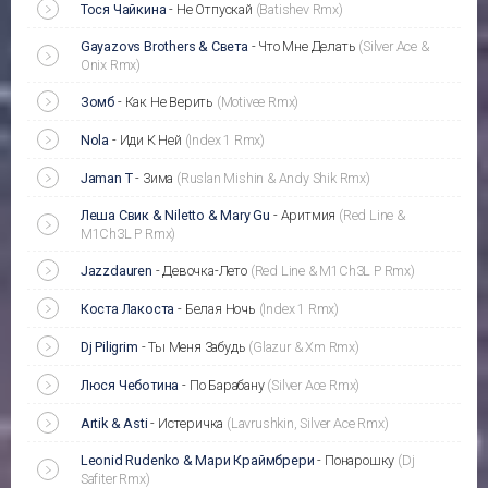
Тося Чайкина
-
Не Отпускай
(Batishev Rmx)
Gayazovs Brothers & Света
-
Что Мне Делать
(Silver Ace &
Onix Rmx)
Зомб
-
Как Не Верить
(Motivee Rmx)
Nola
-
Иди К Ней
(Index 1 Rmx)
Jaman T
-
Зима
(Ruslan Mishin & Andy Shik Rmx)
Леша Свик & Niletto & Mary Gu
-
Аритмия
(Red Line &
M1Ch3L P Rmx)
Jazzdauren
-
Девочка-Лето
(Red Line & M1Ch3L P Rmx)
Коста Лакоста
-
Белая Ночь
(Index 1 Rmx)
Dj Piligrim
-
Ты Меня Забудь
(Glazur & Xm Rmx)
Люся Чеботина
-
По Барабану
(Silver Ace Rmx)
Artik & Asti
-
Истеричка
(Lavrushkin, Silver Ace Rmx)
Leonid Rudenko & Мари Краймбрери
-
Понарошку
(Dj
Safiter Rmx)