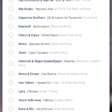
Dan Korshunov & Mari Sa
-
Все За Тебя
(Index 1 Rmx)
Mia Boyka
-
Черная Lada
(M1Ch3L P & Red Line Rmx)
Gayazovs Brothers
-
До Встречи На Танцполе
(Frost Rmx)
Bearwolf
-
Валькирия
(Silver Ace Rmx)
Filatov & Karas
-
Мимо Меня
(Denis First Rmx)
Mona
-
Дороже Золота
(Silver Ace Rmx)
Zivert
-
Один Процент
(Asketix Rmx)
Hammali & Мари Краймбрери
-
Медляк
(Ramirez, Yudzhin
Rmx)
Mona & Dinara
-
Она Восток
(Pavel Aesthetics Rmx)
Ivan Valeev
-
Нравится
(Index 1 & Silver Ace Rmx)
Lyriq
-
Обними
(Index 1 Rmx)
Люся Чеботина
-
Каблук
(Asketix Rmx)
Rasa & Nlo
-
Нагуляться
(Silver Ace Rmx)