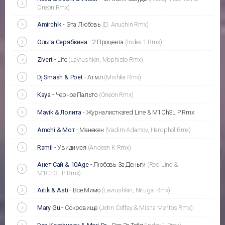
Oneon Rmx)
Amirchik
-
Эта Любовь
(D. Anuchin Rmx)
Ольга Серябкина
-
2 Процента
(Index 1 Rmx)
Zivert
-
Life
(Lavrushkin, Mephisto Rmx)
Dj Smash & Poеt
-
Атмл
(Mishka Rmx)
Kaya
-
Черное Пальто
(Oneon Rmx)
Mavik & Лолита
-
Журналисткаred Line & M1Ch3L P Rmx
Amchi & Мот
-
Манекен
(Vadim Adamov, Hardphol Rmx)
Ramil
-
Увидимся
(Andeen K Rmx)
Анет Сай & 10Age
-
Любовь За Деньги
(Red Line &
M1Ch3L P Rmx)
Artik & Asti
-
Все Мимо
(Lavrushkin, Nitugal Rmx)
Mary Gu
-
Сокровище
(John Coffey & Misha Mentos Rmx)