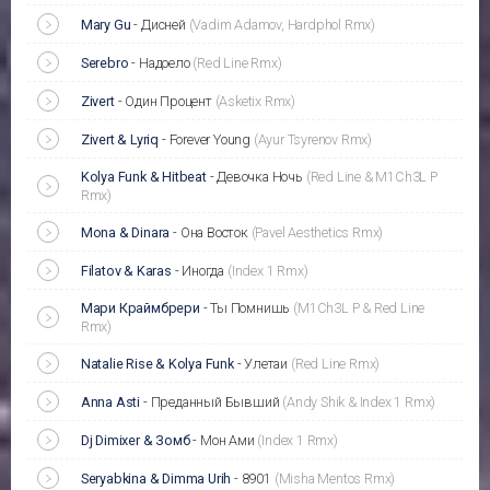
Mary Gu
-
Дисней
(Vadim Adamov, Hardphol Rmx)
Serebro
-
Надоело
(Red Line Rmx)
Zivert
-
Один Процент
(Asketix Rmx)
Zivert & Lyriq
-
Forever Young
(Ayur Tsyrenov Rmx)
Kolya Funk & Hitbeat
-
Девочка Ночь
(Red Line & M1Ch3L P
Rmx)
Mona & Dinara
-
Она Восток
(Pavel Aesthetics Rmx)
Filatov & Karas
-
Иногда
(Index 1 Rmx)
Мари Краймбрери
-
Ты Помнишь
(M1Ch3L P & Red Line
Rmx)
Natalie Rise & Kolya Funk
-
Улетаи
(Red Line Rmx)
Anna Asti
-
Преданный Бывший
(Andy Shik & Index 1 Rmx)
Dj Dimixer & Зомб
-
Мон Ами
(Index 1 Rmx)
Seryabkina & Dimma Urih
-
8901
(Misha Mentos Rmx)