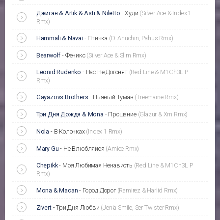
Джиган & Artik & Asti & Niletto
-
Худи
(Silver Ace & Index 1
Rmx)
Hammali & Navai
-
Птичка
(D. Anuchin, Pahus Rmx)
Bearwolf
-
Феникс
(Silver Ace & Slim Rmx)
Leonid Rudenko
-
Нас Не Догонят
(Red Line & M1Ch3L P
Rmx)
Gayazovs Brothers
-
Пьяный Туман
(Treemaine Rmx)
Три Дня Дождя & Mona
-
Прощание
(Glazur & Xm Rmx)
Nola
-
В Колонках
(Index 1 Rmx)
Mary Gu
-
Не Влюбляйся
(Amice Rmx)
Chepikk
-
Моя Любимая Ненависть
(Red Line & M1Ch3L P
Rmx)
Mona & Macan
-
Город Дорог
(Ramirez & Harlid Rmx)
Zivert
-
Три Дня Любви
(Jenia Smile, Ser Twister Rmx)