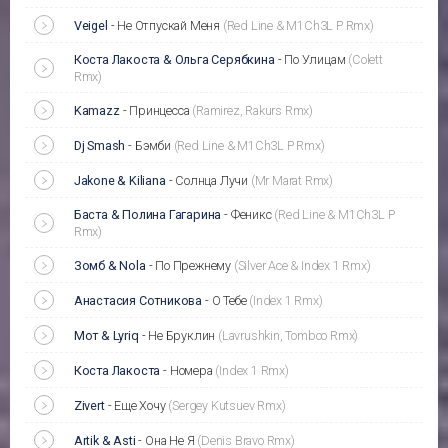
Veigel
-
Не Отпускай Меня
(Red Line & M1Ch3L P Rmx)
Коста Лакоста & Ольга Серябкина
-
По Улицам
(Colett
Rmx)
Kamazz
-
Принцесса
(Ramirez, Rakurs Rmx)
Dj Smash
-
Бэмби
(Red Line & M1Ch3L P Rmx)
Jakone & Kiliana
-
Солнца Лучи
(Mr Marat Rmx)
Баста & Полина Гагарина
-
Феникс
(Red Line & M1Ch3L P
Rmx)
Зомб & Nola
-
По Прежнему
(Silver Ace & Index 1 Rmx)
Анастасия Сотникова
-
О Тебе
(Index 1 Rmx)
Мот & Lyriq
-
Не Бруклин
(Lavrushkin, Tomboo Rmx)
Коста Лакоста
-
Номера
(Index 1 Rmx)
Zivert
-
Еще Хочу
(Sergey Kutsuev Rmx)
Artik & Asti
-
Она Не Я
(Denis Bravo Rmx)