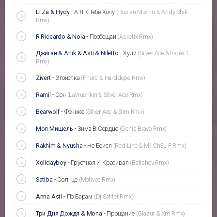
Li Za & Hydy
-
А Я К Тебе Хочу
(Ruslan Mishin & Andy Shik
Rmx)
R Riccardo & Nola
-
Пообещай
(Asketix Rmx)
Джиган & Artik & Asti & Niletto
-
Худи
(Silver Ace & Index 1
Rmx)
Zivert
-
Эгоистка
(Phurs & Harddope Rmx)
Ramil
-
Сон
(Lavrushkin & Silver Ace Rmx)
Bearwolf
-
Феникс
(Silver Ace & Slim Rmx)
Моя Мишель
-
Зима В Сердце
(Denis Bravo Rmx)
Rakhim & Nyusha
-
Не Боися
(Red Line & M1Ch3L P Rmx)
Xolidayboy
-
Грустная И Красивая
(Batishev Rmx)
Satiba
-
Солнце
(Motivee Rmx)
Anna Asti
-
По Барам
(Dj Safiter Rmx)
Три Дня Дождя & Mona
-
Прощание
(Glazur & Xm Rmx)