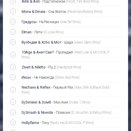
Artik & Asti
-
Под Гипнозом
(Frost, Tim Bird Rmx)
Mona & Dinara
-
Она Восток
(Pavel Aesthetics Rmx)
Градусы
-
На Ресницах
(Vee Tal Rmx)
Elman
-
Лети
(G Love Rmx)
By Индия & Xcho & Мот
-
Шадэ
(Alexx Slam Rmx)
10Age & Анет Саи?
-
Пропадает
(Red Line & M1Ch3L P
Rmx)
Zivert & Niletto
-
Fly 2
(Hardphol Rmx)
Иксы
-
Не Навсегда
(Silver Ace Rmx)
Nechaev & Reflex
-
Первый Раз
(Alex Shik & Black Gold
Rmx)
Dj Dimixer & Зомб
-
Мон Ами
(Index 1 Rmx)
Dj Smash & Nivesta
-
Позвони
(D. Anuchin & Pahus Rmx)
Hollyflame
-
Тону
(Red Line & M1Ch3L P Rmx)