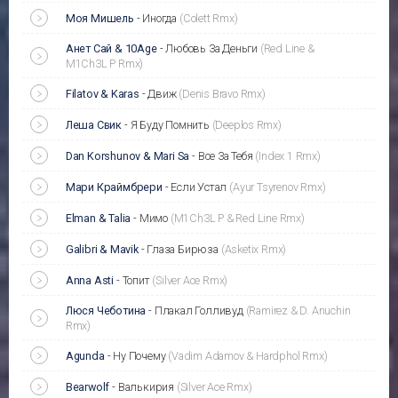
Моя Мишель
-
Иногда
(Colett Rmx)
Анет Сай & 10Age
-
Любовь За Деньги
(Red Line &
M1Ch3L P Rmx)
Filatov & Karas
-
Движ
(Denis Bravo Rmx)
Леша Свик
-
Я Буду Помнить
(Deeplos Rmx)
Dan Korshunov & Mari Sa
-
Все За Тебя
(Index 1 Rmx)
Мари Краймбрери
-
Если Устал
(Ayur Tsyrenov Rmx)
Elman & Talia
-
Мимо
(M1Ch3L P & Red Line Rmx)
Galibri & Mavik
-
Глаза Бирюза
(Asketix Rmx)
Anna Asti
-
Топит
(Silver Ace Rmx)
Люся Чеботина
-
Плакал Голливуд
(Ramirez & D. Anuchin
Rmx)
Agunda
-
Ну Почему
(Vadim Adamov & Hardphol Rmx)
Bearwolf
-
Валькирия
(Silver Ace Rmx)