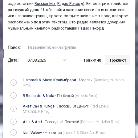
радиостанции
Russian Mix (Радио Рекорд)
. Вы смотрите
плейлист
за
текущий день
. Чтобы найти название песни по исполнителю
или названию группы, просто введите название в поле, которое
расположено под этим текстом. Это радио является дочерним
музыкальным каналом радиостанции
Радио Рекорд
Поиск:
Дата:
07.08.2026
Топ хит 40
Трэклист
Hammali & Мари Краймбрери
-
Медляк
(Ramirez, Yudzhin
Rmx)
R Riccardo & Nola
-
Пообещай
(Asketix Rmx)
Анет Сай & 10Age
-
Любовь За Деньги
(Red Line &
M1Ch3L P Rmx)
Artik & Asti
-
Последний Поцелуй
(Ramirez, Yudzhin Rmx)
Ivan Valeev
-
Нравится
(Index 1 & Silver Ace Rmx)