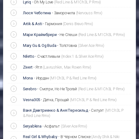
Lyriq
-
Oh My Love
(Red Line & M1Ch3L P Rmx)
Люся Чеботина
-
Заморочила
(Nervouss Rmx)
Artik & Asti
-
Гармония
(Denis Bravo Rmx)
Мари Краймбрери
-
Не Спеши
(Red Line & M1Ch3L P Rmx)
Mary Gu & Og Buda
-
Толстовка
(Silver Ace Rmx)
Niletto
-
Счастливым
(Index 1 & Silver Ace Rmx)
Zivert
-
Ятл
(Lavrushkin, Max Roven Rmx)
Mona
-
Иордан
(M1Ch3L P & Red Line Rmx)
Serebro
-
Смотри, Но Не Трогай
(Red Line & M1Ch3L P Rmx)
Vesna305
-
Детка, Прощай
(M1Ch3L P & Red Line Rmx)
Ваня Дмитриенко & Аня Пересильд
-
Силуэт
(M1Ch3L P
& Red Line Rmx)
Seryabkina
-
Асфальт
(Silver Ace Rmx)
Real Girl & Whybaby
-
В Чёрном Списке
(Andy Shik & Niki