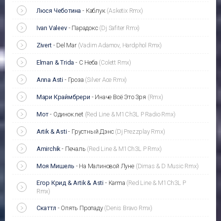
Люся Чеботина
-
Каблук
(Asketix Rmx)
Ivan Valeev
-
Парадокс
(Dj Safiter Rmx)
Zivert
-
Del Mar
(Vadim Adamov, Hardphol Rmx)
Elman & Trida
-
С Неба
(Colett Rmx)
Anna Asti
-
Гроза
(Silver Ace Rmx)
Мари Краймбрери
-
Иначе Всё Это Зря
(Rmx)
Мот
-
Одинок.net
(Red Line & M1Ch3L P Radio Rmx)
Artik & Asti
-
Грустный Дэнс
(Dj Prezzplay Rmx)
Amirchik
-
Печаль
(Red Line & M1Ch3L P Rmx)
Моя Мишель
-
На Малиновой Луне
(Dimas & D Music Rmx)
Егор Крид & Artik & Asti
-
Karma
(Red Line & M1Ch3L P
Rmx)
Скаттл
-
Опять Пропаду
(Denis Bravo Rmx)