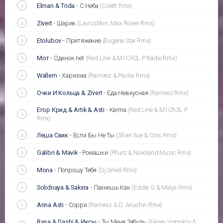
Elman & Trida
-
С Неба
(Colett Rmx)
Zivert
-
Шарик
(Lavrushkin, Max Roven Rmx)
Etolubov
-
Притяжение
(Eugene Star Rmx)
Мот
-
Одинок.net
(Red Line & M1Ch3L P Radio Rmx)
Wallem
-
Харизма
(Ramirez & Pavlov Rmx)
Очки И Кольца & Zivert
-
Еда Невкусная
(Ramirez Rmx)
Егор Крид & Artik & Asti
-
Karma
(Red Line & M1Ch3L P
Rmx)
Леша Свик
-
Если Бы Не Ты
(Silver Ace & Onix Rmx)
Galibri & Mavik
-
Ромашки
(Phurs & Novoland Music Rmx)
Mona
-
Попрошу Тебя
(Dj Smell Rmx)
Solidnaya & Sakxra
-
Пахнешь Как
(Eddie G & Malyx Rmx)
Anna Asti
-
Сорри
(Ramirez & D. Anuchin Rmx)
Rasa & Dashi & Иксы
-
Ты Меня Забудь
(Alexey Voronkov &