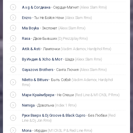
A.v.g & Согдиана
-
Сердце-Магнит
(Alexx Slam Rmx)
Enzro
-
Ты Не Бойся Ночи
(Alexx Slam Rmx)
Mia Boyka
-
Экспонат
(Alexx Slam Rmx)
Rasa
-
Двое Бывших
(Dj Prezzplay Rmx)
Artik & Asti
-
Лампочки
(Vadim Adamov, Hardphol Rmx)
By Индия & Xcho & Мот
-
Шадэ
(Alexx Slam Rmx)
Gayazovs Brothers
-
Санта Лючия
(Alexx Slam Rmx)
Niletto & Bittuev
-
Быть Собой
(Vadim Adamov, Hardphol
Rmx)
Мари Краймбрери
-
Не Спеши
(Red Line & M1Ch3L P Rmx)
Nemiga
-
Довольна
(Index 1 Rmx)
Руки Вверх & Dj Groove & Black Cupro
-
Без Любви
(Red
Line & Dj Jon Rmx)
Mona
-
Иордан
(M1Ch3L P & Red Line Rmx)