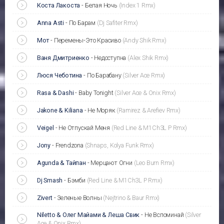
Коста Лакоста
-
Белая Ночь
(Index 1 Rmx)
Anna Asti
-
По Барам
(Dj Safiter Rmx)
Мот
-
Перемены-Это Красиво
(Andy Shik Rmx)
Ваня Дмитриенко
-
Недоступна
(Alex Shik Rmx)
Люся Чеботина
-
По Барабану
(Silver Ace Rmx)
Rasa & Dashi
-
Baby Tonight
(Silver Ace & Onix Rmx)
Jakone & Kiliana
-
Не Моряк
(Ramirez & Arefiev Rmx)
Veigel
-
Не Отпускай Меня
(Red Line & M1Ch3L P Rmx)
Jony
-
Frendzona
(Shnaps, Kolya Funk Rmx)
Agunda & Тайпан
-
Мерцают Огни
(Leo Burn Rmx)
Dj Smash
-
Бэмби
(Red Line & M1Ch3L P Rmx)
Zivert
-
Зеленые Волны
(Nejtrino & Baur Rmx)
Niletto & Олег Майами & Леша Свик
-
Не Вспоминай
(Silver
Ace & Onix Rmx)