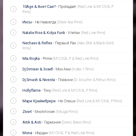
10Age & Анет Саи?
-
Пропадает
(Red Line & M1Ch3L P
Rmx)
Иксы
-
Не Навсегда
(Silver Ace Rmx)
Natalie Rise & Kolya Funk
-
Улетаи
(Red Line Rmx)
Nechaev & Reflex
-
Первый Раз
(Alex Shik & Black Gold
Rmx)
Mia Boyka
-
Prime
(M1Ch3L P. & Red Line Rmx)
Dj Dimixer & Зомб
-
Мон Ами
(Index 1 Rmx)
Dj Smash & Nivesta
-
Позвони
(D. Anuchin & Pahus Rmx)
Hollyflame
-
Тону
(Red Line & M1Ch3L P Rmx)
Мари Краймбрери
-
Не Спеши
(Red Line & M1Ch3L P Rmx)
Zivert
-
Многоточия
(Nitugal Rmx)
Artik & Asti
-
Гармония
(Denis Bravo Rmx)
Mona
-
Иордан
(M1Ch3L P & Red Line Rmx)