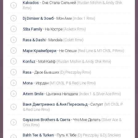
Kalvados
-
Она Стала Сильней
(Ruslan Mishin & Andy Shik
Rmx)
Dj Dimixer & Зомб
-
Мон Ами
(Index 1 Rmx)
5Sta Family
-
На Костре
(Asketix Rmx)
Rasa & Dashi
-
Mandala
(Colett Rmx)
Мари Краймбрери
-
Не Спеши
(Red Line & M1Ch3L P Rmx)
Konfuz
-
Мой Кайф
(Ruslan Mishin & Andy Shik Rmx)
Rasa
-
Двое Бывших
(Dj Prezzplay Rmx)
Mona
-
Иордан
(M1Ch3L P & Red Line Rmx)
Artem Smile
-
Цыганка Нагадала
(Index 1 & Silver Ace Rmx)
Ваня Дмитриенко & Аня Пересильд
-
Силуэт
(M1Ch3L P
& Red Line Rmx)
Gayazovs Brothers & Света
-
Что Мне Делать
(Silver Ace &
Onix Rmx)
Bahh Tee & Turken
-
Путь К Тебе
(Dj Prezzplay & Dj Snickers