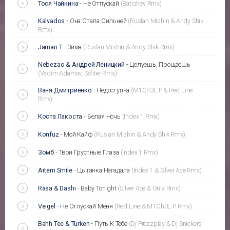
Тося Чайкина
-
Не Отпускай
(Batishev Rmx)
Kalvados
-
Она Стала Сильней
(Ruslan Mishin & Andy Shik
Rmx)
Jaman T
-
Зима
(Ruslan Mishin & Andy Shik Rmx)
Nebezao & Андрей Леницкий
-
Целуешь, Прощаешь
(Vadim Adamov, Safiter Rmx)
Ваня Дмитриенко
-
Недоступна
(M1Ch3L P & Red Line
Rmx)
Коста Лакоста
-
Белая Ночь
(Index 1 Rmx)
Konfuz
-
Мой Кайф
(Ruslan Mishin & Andy Shik Rmx)
Зомб
-
Твои Грустные Глаза
(Index 1 Rmx)
Artem Smile
-
Цыганка Нагадала
(Index 1 & Silver Ace Rmx)
Rasa & Dashi
-
Baby Tonight
(Silver Ace & Onix Rmx)
Veigel
-
Не Отпускай Меня
(Red Line & M1Ch3L P Rmx)
Bahh Tee & Turken
-
Путь К Тебе
(Dj Prezzplay & Dj Snickers