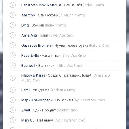
Dan Korshunov & Mari Sa
-
Все За Тебя
(Index 1 Rmx)
Amirchik
-
Эта Любовь
(D. Anuchin Rmx)
Lyriq
-
Обними
(Index 1 Rmx)
Anna Asti
-
Топит
(Silver Ace Rmx)
Gayazovs Brothers
-
Нужна Перезагрузка
(Rakurs Rmx)
Rasa & Nlo
-
Нагуляться
(Silver Ace Rmx)
Bearwolf
-
Валькирия
(Silver Ace Rmx)
Filatov & Karas
-
Среди Счастливых Людей
(Dimas & D
Music Rmx)
Ramil
-
Увидимся
(Andeen K Rmx)
Мари Краймбрери
-
По Волнам
(Ayur Tsyrenov Rmx)
Zivert
-
Один Процент
(Asketix Rmx)
Mary Gu
-
Не Ревнуй
(Ayur Tsyrenov Rmx)