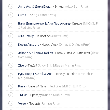
Anna Asti & Дима Билан
-
Эпилог
(Alexx Slam Rmx)
Guma
-
Гори
(Dj Safiter Rmx)
Ваня Дмитриенко & Аня Пересильд
-
Силуэт
(M1Ch3L P
& Red Line Rmx)
5Sta Family
-
На Костре
(Asketix Rmx)
Коста Лакоста
-
Черри Леди
(Dimas & D Music Rmx)
Jakone & Kiliana & Reflex
-
Потому Что Не Было Тебя
(Alexx
Slam Rmx)
Zivert
-
Гудбай
(Andy Shik & Ruslan Mishin Rmx)
Руки Вверх & Artik & Asti
-
Полечу За Тобою
(Lavrushkin,
Nitugal Rmx)
Rasa
-
Розовый Закат
(Red Line & M1Ch3L P Rmx)
T-Killah
-
Пропаду
(Ruslan Mishin Rmx)
Veigel
-
Прощай
(Ramirez Rmx)