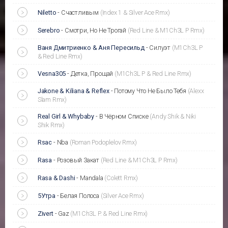
Niletto
-
Счастливым
(Index 1 & Silver Ace Rmx)
Serebro
-
Смотри, Но Не Трогай
(Red Line & M1Ch3L P Rmx)
Ваня Дмитриенко & Аня Пересильд
-
Силуэт
(M1Ch3L P
& Red Line Rmx)
Vesna305
-
Детка, Прощай
(M1Ch3L P & Red Line Rmx)
Jakone & Kiliana & Reflex
-
Потому Что Не Было Тебя
(Alexx
Slam Rmx)
Real Girl & Whybaby
-
В Чёрном Списке
(Andy Shik & Niki
Shik Rmx)
Rsac
-
Nba
(Roman Podoplelov Rmx)
Rasa
-
Розовый Закат
(Red Line & M1Ch3L P Rmx)
Rasa & Dashi
-
Mandala
(Colett Rmx)
5Утра
-
Белая Полоса
(Silver Ace Rmx)
Zivert
-
Gaz
(M1Ch3L P. & Red Line Rmx)