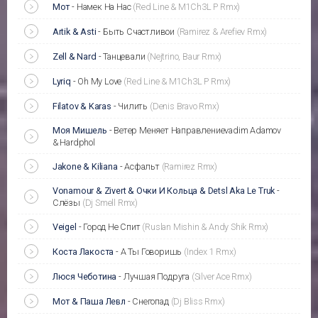
Мот
-
Намек На Нас
(Red Line & M1Ch3L P Rmx)
Artik & Asti
-
Быть Счастливои
(Ramirez & Arefiev Rmx)
Zell & Nard
-
Танцевали
(Nejtrino, Baur Rmx)
Lyriq
-
Oh My Love
(Red Line & M1Ch3L P Rmx)
Filatov & Karas
-
Чилить
(Denis Bravo Rmx)
Моя Мишель
-
Ветер Меняет Направлениеvadim Adamov
& Hardphol
Jakone & Kiliana
-
Асфальт
(Ramirez Rmx)
Vonamour & Zivert & Очки И Кольца & Detsl Aka Le Truk
-
Слёзы
(Dj Smell Rmx)
Veigel
-
Город Не Спит
(Ruslan Mishin & Andy Shik Rmx)
Коста Лакоста
-
А Ты Говоришь
(Index 1 Rmx)
Люся Чеботина
-
Лучшая Подруга
(Silver Ace Rmx)
Мот & Паша Левл
-
Снегопад
(Dj Bliss Rmx)