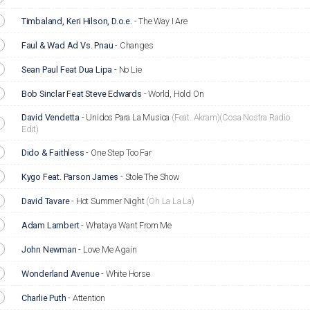
Timbaland, Keri Hilson, D.o.e.
-
The Way I Are
Faul & Wad Ad Vs. Pnau
-
Changes
Sean Paul Feat Dua Lipa
-
No Lie
Bob Sinclar Feat Steve Edwards
-
World, Hold On
David Vendetta
-
Unidos Para La Musica
(Feat. Akram)
(Cosa Nostra Radio
Edit)
Dido & Faithless
-
One Step Too Far
Kygo Feat. Parson James
-
Stole The Show
David Tavare
-
Hot Summer Night
(Oh La La La)
Adam Lambert
-
Whataya Want From Me
John Newman
-
Love Me Again
Wonderland Avenue
-
White Horse
Charlie Puth
-
Attention