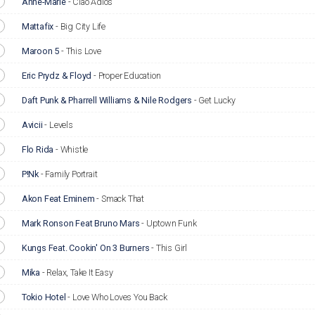
Anne-Marie
-
Ciao Adios
Mattafix
-
Big City Life
Maroon 5
-
This Love
Eric Prydz & Floyd
-
Proper Education
Daft Punk & Pharrell Williams & Nile Rodgers
-
Get Lucky
Avicii
-
Levels
Flo Rida
-
Whistle
P!Nk
-
Family Portrait
Akon Feat Eminem
-
Smack That
Mark Ronson Feat Bruno Mars
-
Uptown Funk
Kungs Feat. Cookin' On 3 Burners
-
This Girl
Mika
-
Relax, Take It Easy
Tokio Hotel
-
Love Who Loves You Back