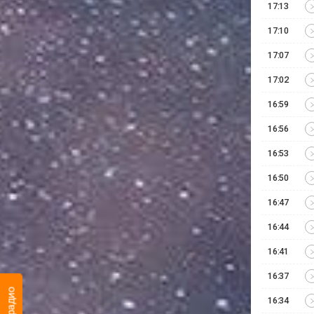
17:13
17:10
17:07
17:02
16:59
16:56
16:53
16:50
16:47
16:44
16:41
16:37
16:34