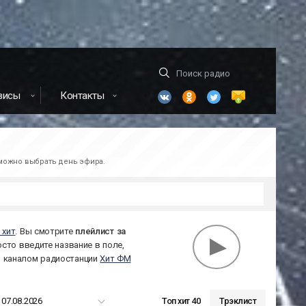
висы
Контакты
зможно выбрать день эфира.
 хит
. Вы смотрите
плейлист за
осто введите название в поле,
м каналом радиостанции
Хит ФМ
07.08.2026
Топ хит 40
Трэклист