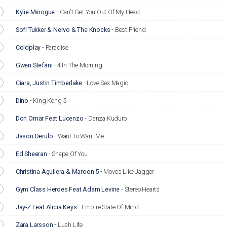
Kylie Minogue
-
Can't Get You Out Of My Head
Sofi Tukker & Nervo & The Knocks
-
Best Friend
Coldplay
-
Paradise
Gwen Stefani
-
4 In The Morning
Ciara, Justin Timberlake
-
Love Sex Magic
Dino
-
King Kong 5
Don Omar Feat Lucenzo
-
Danza Kuduro
Jason Derulo
-
Want To Want Me
Ed Sheeran
-
Shape Of You
Christina Aguilera & Maroon 5
-
Moves Like Jagger
Gym Class Heroes Feat Adam Levine
-
Stereo Hearts
Jay-Z Feat Alicia Keys
-
Empire State Of Mind
Zara Larsson
-
Lush Life