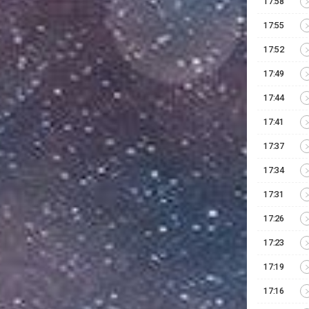
17:58
17:55
17:52
17:49
17:44
17:41
17:37
17:34
17:31
17:26
17:23
17:19
17:16