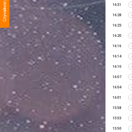
Случайное радио
16:31
16:28
16:23
16:20
16:16
16:14
16:10
16:07
16:04
16:01
15:58
15:53
15:50