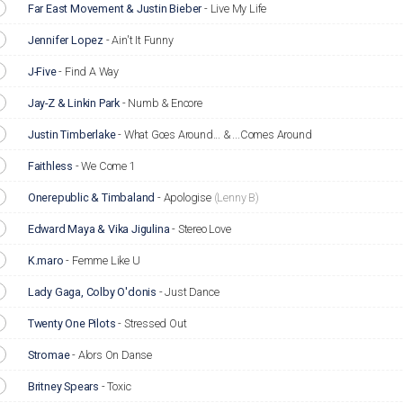
Far East Movement & Justin Bieber
-
Live My Life
Jennifer Lopez
-
Ain't It Funny
J-Five
-
Find A Way
Jay-Z & Linkin Park
-
Numb & Encore
Justin Timberlake
-
What Goes Around... & ...Comes Around
Faithless
-
We Come 1
Onerepublic & Timbaland
-
Apologise
(Lenny B)
Edward Maya & Vika Jigulina
-
Stereo Love
K.maro
-
Femme Like U
Lady Gaga, Colby O'donis
-
Just Dance
Twenty One Pilots
-
Stressed Out
Stromae
-
Alors On Danse
Britney Spears
-
Toxic