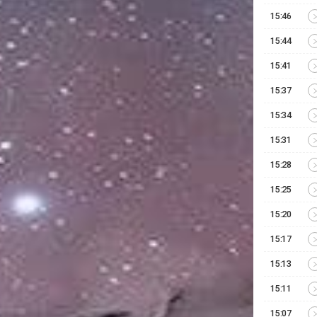
15:46
15:44
15:41
15:37
15:34
15:31
15:28
15:25
15:20
15:17
15:13
15:11
15:07