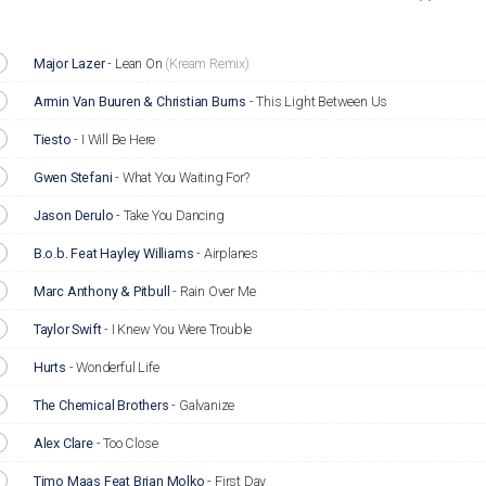
Major Lazer
-
Lean On
(Kream Remix)
Armin Van Buuren & Christian Burns
-
This Light Between Us
Tiesto
-
I Will Be Here
Gwen Stefani
-
What You Waiting For?
Jason Derulo
-
Take You Dancing
B.o.b. Feat Hayley Williams
-
Airplanes
Marc Anthony & Pitbull
-
Rain Over Me
Taylor Swift
-
I Knew You Were Trouble
Hurts
-
Wonderful Life
The Chemical Brothers
-
Galvanize
Alex Clare
-
Too Close
Timo Maas Feat Brian Molko
-
First Day