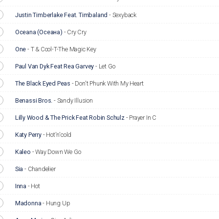
Justin Timberlake Feat. Timbaland
-
Sexyback
Oceana (Осеана)
-
Cry Cry
One
-
T & Cool-T-The Magic Key
Paul Van Dyk Feat Rea Garvey
-
Let Go
The Black Eyed Peas
-
Don't Phunk With My Heart
Benassi Bros.
-
Sandy Illusion
Lilly Wood & The Prick Feat Robin Schulz
-
Prayer In C
Katy Perry
-
Hot'n'cold
Kaleo
-
Way Down We Go
Sia
-
Chandelier
Inna
-
Hot
Madonna
-
Hung Up