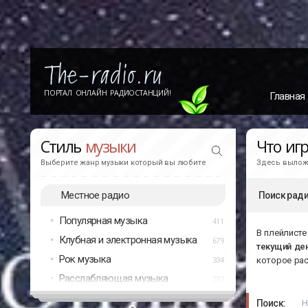
ПОРТАЛ ОНЛАЙН РАДИОСТАНЦИЙ!
Главная
Стиль
музыки
Что иг
Выберите жанр музыки который вы любите
Здесь выложе
Местное радио
Поиск ради
Популярная музыка
411
В плейлисте
Клубная и электронная музыка
679
текущий де
Рок музыка
которое ра
334
Расслабляющая музыка
237
Поиск: