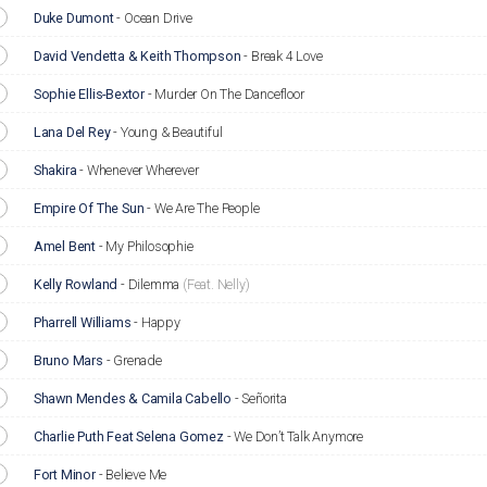
Duke Dumont
-
Ocean Drive
David Vendetta & Keith Thompson
-
Break 4 Love
Sophie Ellis-Bextor
-
Murder On The Dancefloor
Lana Del Rey
-
Young & Beautiful
Shakira
-
Whenever Wherever
Empire Of The Sun
-
We Are The People
Amel Bent
-
My Philosophie
Kelly Rowland
-
Dilemma
(Feat. Nelly)
Pharrell Williams
-
Happy
Bruno Mars
-
Grenade
Shawn Mendes & Camila Cabello
-
Señorita
Charlie Puth Feat Selena Gomez
-
We Don’t Talk Anymore
Fort Minor
-
Believe Me