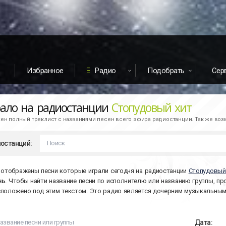
Избранное
Радио
Подобрать
Сер
рало на радиостанции
Стопудовый хит
н полный треклист с названиями песен всего эфира радиостанции. Так же во
останций:
 отображены песни которые играли сегодня на радиостанции
Стопудовый
нь
. Чтобы найти название песни по исполнителю или названию группы, пр
сположено под этим текстом. Это радио является дочерним музыкальны
Дата: