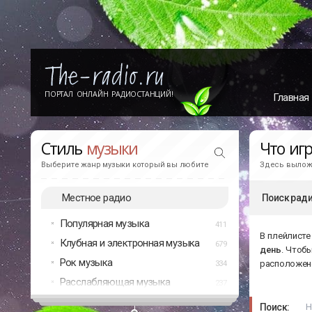
ПОРТАЛ ОНЛАЙН РАДИОСТАНЦИЙ!
Главная
Стиль
музыки
Что иг
Выберите жанр музыки который вы любите
Здесь выложе
Местное радио
Поиск ради
Популярная музыка
411
В плейлисте
Клубная и электронная музыка
679
день
. Чтоб
Рок музыка
расположено
334
Расслабляющая музыка
237
Поиск: