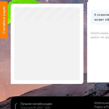
Случайное радио
К сожален
может об
Хотите узнат
узнать что и
Мобильная
Лучшее онлайн радио
Радио в Р
Copyright © 2009 - 2026