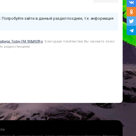
. Попробуйте зайти в данный раздел позднее, т.к. информация
 эфира
Today FM 90&#039;s
. Благодаря плейлистам Вы сможете легко
йн радиостанциям.
йте