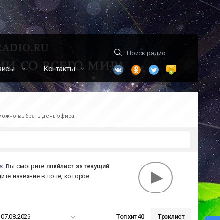
висы
Контакты
зможно выбрать день эфира.
s
. Вы смотрите
плейлист за
текущий
дите название в поле, которое
07.08.2026
Топ хит 40
Трэклист