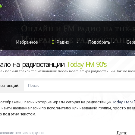
Избранное
Радио
Подобрать
Сер
рало на радиостанции
Today FM 90's
н полный треклист с названиями песен всего эфира радиостанции. Так же во
останций:
 отображены песни которые играли сегодня на радиостанции
Today FM 90'
ы найти название песни по исполнителю или названию группы, просто вве
 под этим текстом.
Дата: