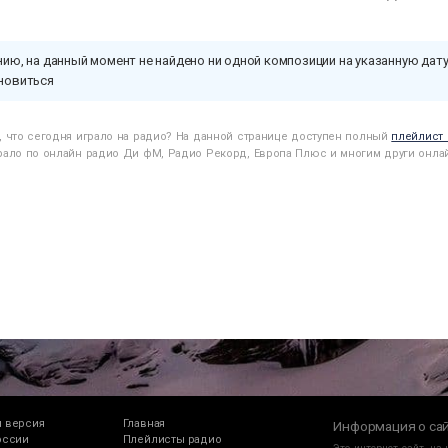
ию, на данный момент не найдено ни одной композиции на указанную дату
новиться
ь, что сегодня играло на радио? На данной странице доступен полный
плейлист
грало по онлайн радио Ди фМ, Радио Рекорд, Европа Плюс и многим други онла
 версия
Главная
Информация о са
оссии
Плейлисты радио