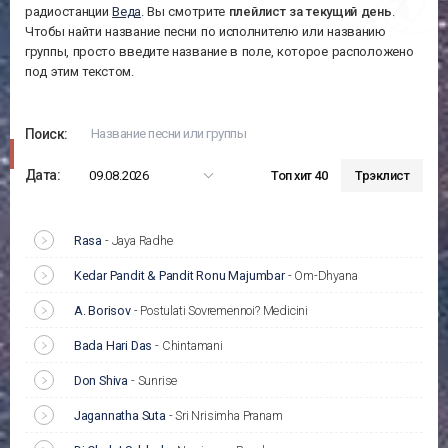
радиостанции
Веда
. Вы смотрите
плейлист за
текущий день
.
Чтобы найти название песни по исполнителю или названию
группы, просто введите название в поле, которое расположено
под этим текстом.
Поиск:
Дата:
09.08.2026
Топ хит 40
Трэклист
Rasa
-
Jaya Radhe
Kedar Pandit & Pandit Ronu Majumbar
-
Om-Dhyana
A. Borisov
-
Postulati Sovremennoi? Medicini
Bada Hari Das
-
Chintamani
Don Shiva
-
Sunrise
Jagannatha Suta
-
Sri Nrisimha Pranam