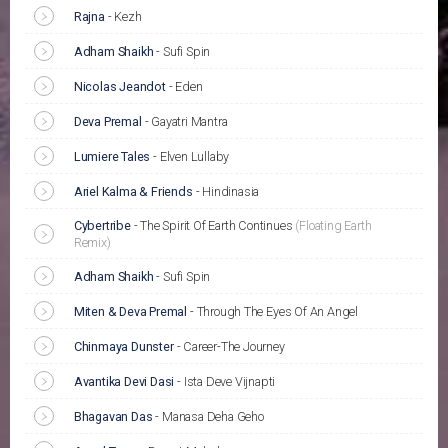
Rajna
-
Kezh
Adham Shaikh
-
Sufi Spin
Nicolas Jeandot
-
Eden
Deva Premal
-
Gayatri Mantra
Lumiere Tales
-
Elven Lullaby
Ariel Kalma & Friends
-
Hindinasia
Cybertribe
-
The Spirit Of Earth Continues
(Floating Earth
Remix)
Adham Shaikh
-
Sufi Spin
Miten & Deva Premal
-
Through The Eyes Of An Angel
Chinmaya Dunster
-
Career-The Journey
Avantika Devi Dasi
-
Ista Deve Vijnapti
Bhagavan Das
-
Manasa Deha Geho