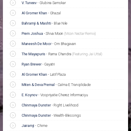
V. Tuneev
-
Glubina Samskar
Al Gromer Khan
-
Ghazal
Bahramji & Mashti
-
Blue Nile
Prem Joshua
-
Shiva Moon
(Moon Nectar Remix)
Maneesh De Moor
-
Om Bhagavan
The Mayapuris
-
Rama Chandra
(Featuring Jai Uttal)
Ryan Brewer
-
Gayatri
Al Gromer Khan
-
Latif Plaza
Miten & Deva Premal
-
Calma E Tranqilidade
E. Koynov
-
Vospriyatie Cherez Informaciyu
Chinmaya Dunster
-
Right Livelihood
Chinmaya Dunster
-
Wealth-Blessings
Jairamji
-
Chime