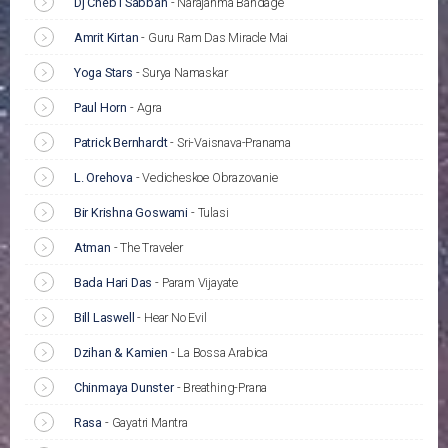
Dj Cheb I Sabbah
-
Narajanma Bandage
Amrit Kirtan
-
Guru Ram Das Miracle Mai
Yoga Stars
-
Surya Namaskar
Paul Horn
-
Agra
Patrick Bernhardt
-
Sri-Vaisnava-Pranama
L. Orehova
-
Vedicheskoe Obrazovanie
Bir Krishna Goswami
-
Tulasi
Atman
-
The Traveler
Bada Hari Das
-
Param Vijayate
Bill Laswell
-
Hear No Evil
Dzihan & Kamien
-
La Bossa Arabica
Chinmaya Dunster
-
Breathing-Prana
Rasa
-
Gayatri Mantra