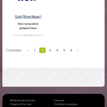
Gold (Wow Music)
Ностальгия и
романтика
Ностальгия и романтика
Россия
Страницы:
‹
1
2
3
4
5
6
›
Мобильная версия
Главная
Радио в России
Плейлисты радио