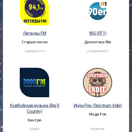
Легенды FM
90S (RT1)
Старые песни
Дискотека 90х
Старые песни
Беларусь
Дискотека 90х
Германия
Ковбойская музыка (Big R
Инди Рок (Spectrum Indie)
Country)
Инди Рок
Кантри
Кантри
США
Инди Рок
Испания