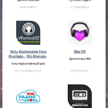
Дискотека 80х
Россия
Русское Радио
Россия
Хиты Альтернатив Рока
Biba FM
(AceRadio - 90s Alternative
Дискотека 90х
Rock)
Альтернативный рок
Альтернативный рок
США
Дискотека 90х
Россия