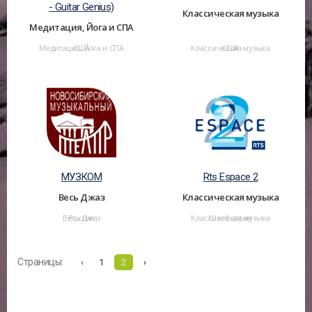
- Guitar Genius)
Классическая музыка
Медитация, Йога и СПА
Медитация, Йога и СПА
США
Классическая музыка
США
МУЗКОМ
Rts Espace 2
Весь Джаз
Классическая музыка
Весь Джаз
Россия
Классическая музыка
Швейцария
Страницы:
‹
1
2
›