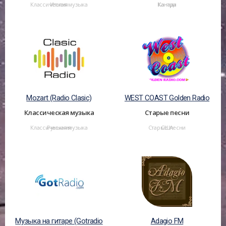
Классическая музыка
Италия
Кантри
Канада
Mozart (Radio Clasic)
WEST COAST Golden Radio
Классическая музыка
Старые песни
Классическая музыка
Румыния
Старые песни
США
Музыка на гитаре (Gotradio
Adagio FM