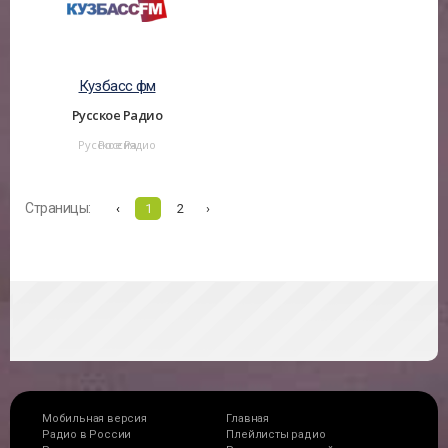
Кузбасс фм
Русское Радио
Русское Радио
Россия
Страницы:
‹
1
2
›
Мобильная версия
Главная
Радио в России
Плейлисты радио