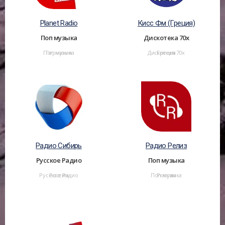
Planet Radio
Кисс Фм (Греция)
Поп музыка
Дискотека 70х
Поп музыка
Германия
Дискотека 70х
Греция
Радио Сибирь
Радио Релиз
Русское Радио
Поп музыка
Русское Радио
Россия
Поп музыка
Россия