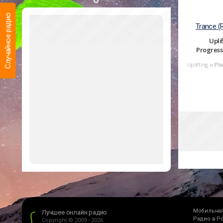
Случайное радио
Trance (
Upli
Progress
Uplifting и Pr
По
Мобильная
Лучшее онлайн радио
Радио в Р
Copyright © 2009 - 2026