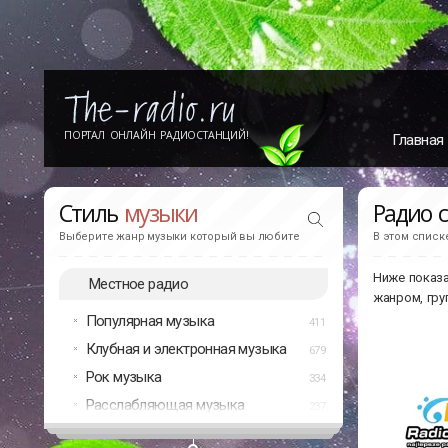
ПОРТАЛ ОНЛАЙН РАДИОСТАНЦИЙ!
Главная
Стиль
музыки
Радио 
Выберите жанр музыки который вы любите
В этом списк
Ниже показа
Местное радио
жанром, гру
Популярная музыка
411
Клубная и электронная музыка
679
Рок музыка
334
Расслабляющая музыка
237