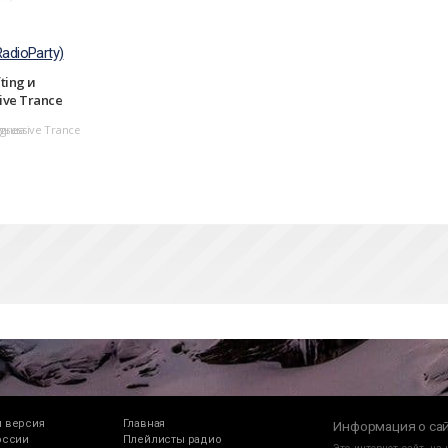
RadioParty)
fting и
ive Trance
ogressive Trance
льша
 версия
Главная
Информация о са
оссии
Плейлисты радио