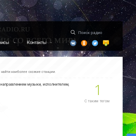
висы
Контакты
м найти наиболее схожие станции.
1
ь направлением музыки, исполнителем,
С таким тегом