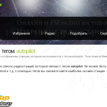
Избранное
Радио
Подобрать
Сер
с тегом
autopilot
е отображены станции, которые используются с тегом autopilot . Теги помогут Ва
н список радиостанций, который связан с тегом
autopilot
. Тег может быт
ппой и т.д. С помощью тегов вы сможете найти наиболее схожие станции