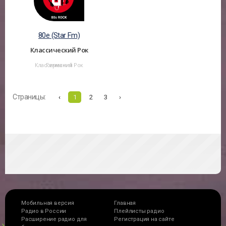
80e (Star Fm)
Классический Рок
Классический Рок
Германия
Страницы:
‹
1
2
3
›
Мобильная версия
Главная
Радио в России
Плейлисты радио
Расширение радио для
Регистрация на сайте