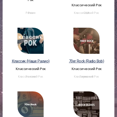
Rock)
Классический Рок
Россия
Рок
Классический Рок
США
Классик (Наше Радио)
70er Rock (Radio Bob)
Классический Рок
Классический Рок
Классический Рок
Россия
Классический Рок
Германия