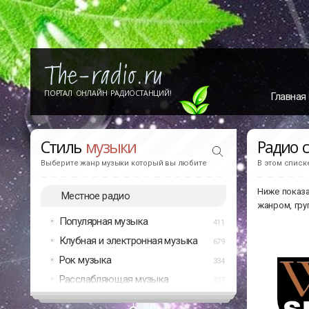
ПОРТАЛ ОНЛАЙН РАДИОСТАНЦИЙ!
Главная
Стиль
музыки
Радио 
Выберите жанр музыки который вы любите
В этом списк
Ниже показа
Местное радио
жанром, гру
Популярная музыка
411
Клубная и электронная музыка
679
Рок музыка
334
Расслабляющая музыка
237