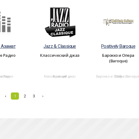
 Азамат
Jazz & Classique
Positively Baroque
ое Радио
Классический джаз
Барокко и Опера
(Baroque)
ое Радио
ахстан
Классический джаз
Франция
Барокко и Опера (Baroque
США
‹
1
2
3
›