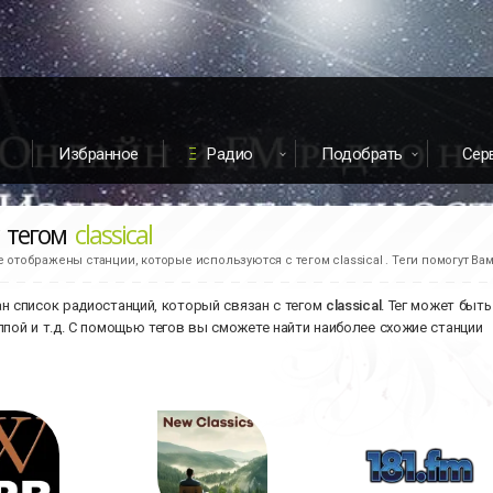
Избранное
Радио
Подобрать
Сер
с тегом
classical
е отображены станции, которые используются с тегом classical . Теги помогут Ва
н список радиостанций, который связан с тегом
classical
. Тег может быт
ппой и т.д. С помощью тегов вы сможете найти наиболее схожие станции