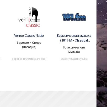
Venice Classic Radio
Классическая музыка
(181 FM - Classical
Барокко и Опера
Music)
(Baroque)
Классическая
музыка
)
Барокко и Опера (Baroque)
Италия
Классическая музыка
США