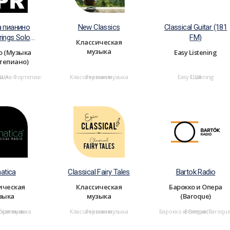
а пианино
New Classics
Classical Guitar (181
rings Solo
FM)
Классическая
ano)
музыка
о (Музыка
Easy Listening
тепиано)
а на Фортепиано)
США
Классическая музыка
Германия
Easy Listening
США
atica
Classical Fairy Tales
Bartok Radio
ическая
Классическая
Барокко и Опера
зыка
музыка
(Baroque)
ская музыка
британия
Классическая музыка
Германия
Барокко и Опера (Baroque
Венгрия