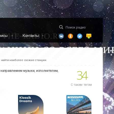
висы
Контакты
м найти наиболее схожие станции.
34
ь направлением музыки, исполнителем,
С таким тегом