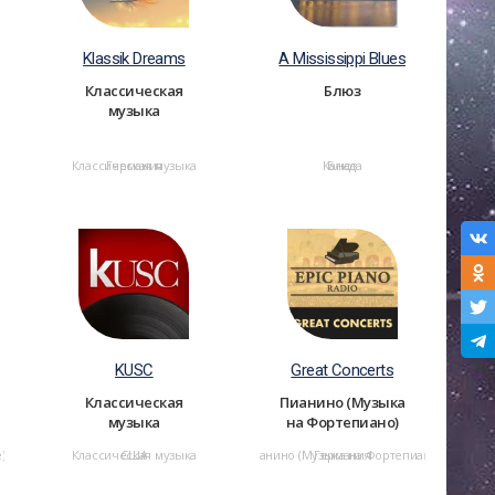
Klassik Dreams
A Mississippi Blues
Классическая
Блюз
музыка
Классическая музыка
Германия
Канада
Блюз
KUSC
Great Concerts
Классическая
Пианино (Музыка
музыка
на Фортепиано)
)
Классическая музыка
США
Пианино (Музыка на Фортепиано)
Германия