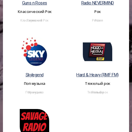
Guns n Roses
Radio NEVERMIND
Классический Рок
Рок
Классический Рок
Германия
Россия
Рок
Skylegend
Hard & Heavy (RMF FM)
Поп музыка
Тяжелый рок
Поп музыка
Франция
Тяжелый рок
Польша