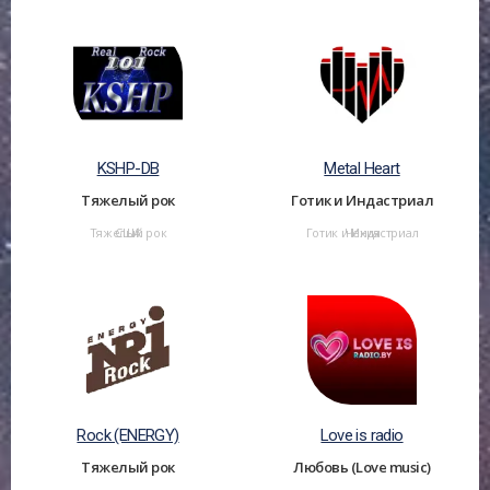
KSHP-DB
Metal Heart
Тяжелый рок
Готик и Индастриал
Тяжелый рок
США
Готик и Индастриал
Чехия
Rock (ENERGY)
Love is radio
Тяжелый рок
Любовь (Love music)