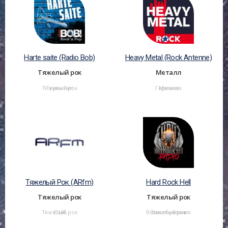
Harte saite (Radio Bob)
Heavy Metal (Rock Antenne)
Тяжелый рок
Металл
Тяжелый рок
Германия
Германия
Металл
Тяжелый Рок (ARfm)
Hard Rock Hell
Тяжелый рок
Тяжелый рок
Тяжелый рок
США
Великобритания
Тяжелый рок