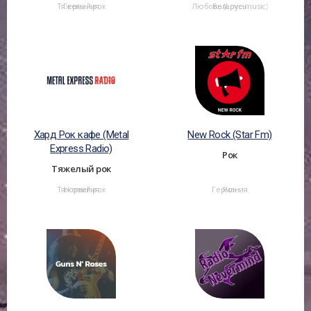
Тяжелый рок
Германия
Любовь (Love music)
Беларусь
Хард Рок кафе (Metal
New Rock (Star Fm)
Express Radio)
Рок
Тяжелый рок
Тяжелый рок
Норвегия
Германия
Рок