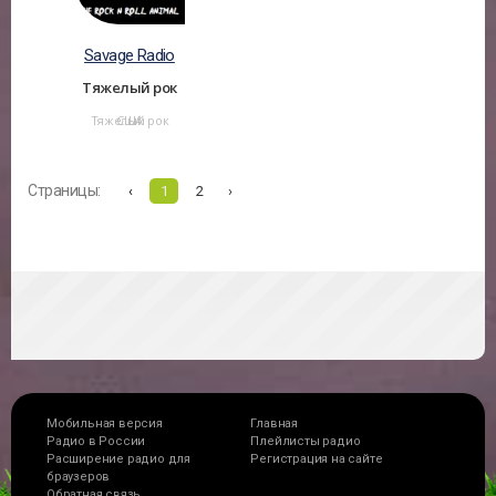
Savage Radio
Тяжелый рок
Тяжелый рок
США
Страницы:
‹
1
2
›
Мобильная версия
Главная
Радио в России
Плейлисты радио
Расширение радио для
Регистрация на сайте
браузеров
Обратная связь