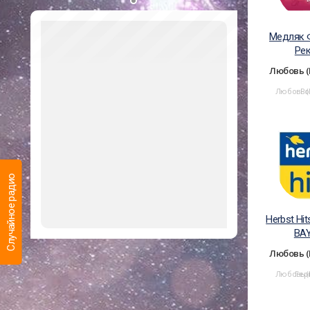
Медляк 
Ре
Любовь (
Любовь (
Ро
Случайное радио
Herbst Hi
BA
Любовь (
Любовь (
Гер