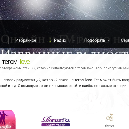
Избранное
Радио
Подобрать
Сер
с тегом
love
е отображены станции, которые используются с тегом love . Теги помогут Вам на
н список радиостанций, который связан с тегом
love
. Тег может быть на
ппой и т.д. С помощью тегов вы сможете найти наиболее схожие станции