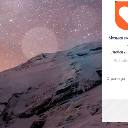
Музыка л
Любовь (
Любовь (
Ро
Страницы: