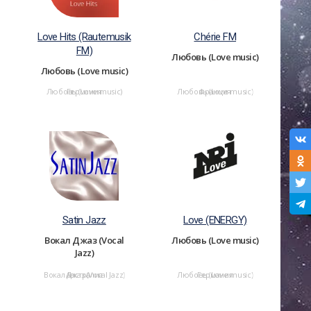
Love Hits (Rautemusik
Chérie FM
FM)
Любовь (Love music)
Любовь (Love music)
Любовь (Love music)
Германия
Любовь (Love music)
Франция
Satin Jazz
Love (ENERGY)
Вокал Джаз (Vocal
Любовь (Love music)
Jazz)
Вокал Джаз (Vocal Jazz)
Австралия
Любовь (Love music)
Германия