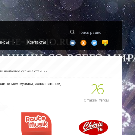
висы
Контакты
йти наиболее схожие станции.
26
правлением музыки, исполнителем,
С таким тегом