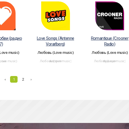
юбви (радио
Love Songs (Antenne
Romantique (Crooner
7)
Vorarlberg)
Radio)
Love music)
Любовь (Love music)
Любовь (Love music)
Love music)
ссия
Любовь (Love music)
Австрия
Любовь (Love music)
Франция
‹
1
2
›