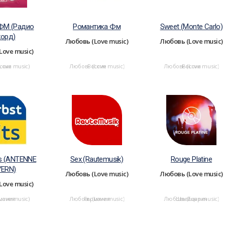
ФМ (Радио
Романтика Фм
Sweet (Monte Carlo)
корд)
Любовь (Love music)
Любовь (Love music)
Love music)
Love music)
ссия
Любовь (Love music)
Россия
Любовь (Love music)
Россия
ts (ANTENNE
Sex (Rautemusik)
Rouge Platine
YERN)
Любовь (Love music)
Любовь (Love music)
Love music)
Love music)
мания
Любовь (Love music)
Германия
Любовь (Love music)
Швейцария