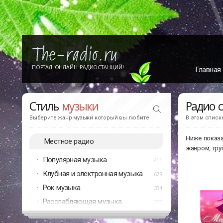
ПОРТАЛ ОНЛАЙН РАДИОСТАНЦИЙ!
Главная
Стиль
музыки
Радио 
Выберите жанр музыки который вы любите
В этом списк
Ниже показа
Местное радио
жанром, гру
Популярная музыка
411
Клубная и электронная музыка
679
Рок музыка
334
Расслабляющая музыка
237