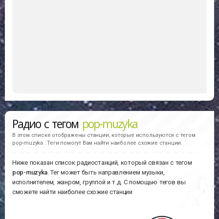
Радио с тегом
pop-muzyka
В этом списке отображены станции, которые используются с тегом
pop-muzyka . Теги помогут Вам найти наиболее схожие станции.
Ниже показан список радиостанций, который связан с тегом
pop-muzyka
. Тег может быть направлением музыки,
исполнителем, жанром, группой и т.д. С помощью тегов вы
сможете найти наиболее схожие станции