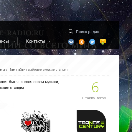
висы
Контакты
омогут Вам найти наиболее схожие станции.
6
может быть направлением музыки,
хожие станции
С таким тегом