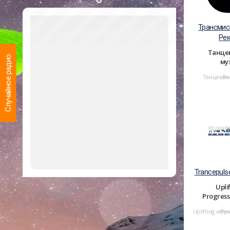
Трансмис
Ре
Танце
Случайное радио
му
Танцевал
Ро
Trancepuls
Upli
Progress
Uplifting и Pr
Ирл