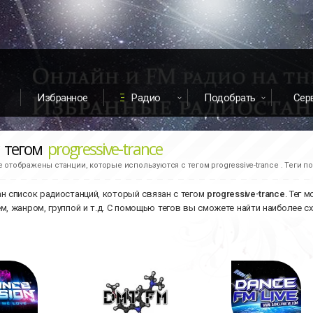
Избранное
Радио
Подобрать
Сер
с тегом
progressive-trance
е отображены станции, которые используются с тегом progressive-trance . Теги п
н список радиостанций, который связан с тегом
progressive-trance
. Тег 
м, жанром, группой и т.д. С помощью тегов вы сможете найти наиболее с