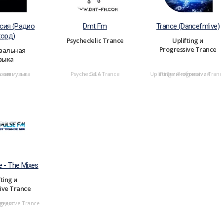
сия (Радио
Dmt Fm
Trance (Dancefmlive)
корд)
Psychedelic Trance
Uplifting и
Progressive Trance
вальная
зыка
ьная музыка
ссия
Psychedelic Trance
США
Uplifting и Progressive Tran
Великобритания
e - The Mixes
fting и
ive Trance
ogressive Trance
андия