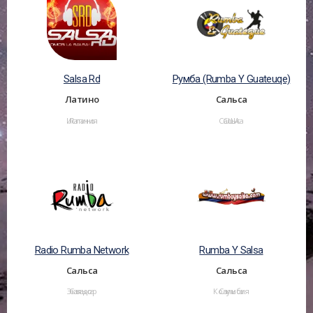
Salsa Rd
Румба (Rumba Y Guateuqe)
Латино
Сальса
Испания
Латино
Сальса
США
Radio Rumba Network
Rumba Y Salsa
Сальса
Сальса
Эквадор
Сальса
Колумбия
Сальса