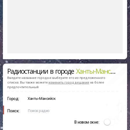
Радиостанции в городе
Ханты-Мансийск
(с
Введите название города и выберите его из предложенного
списка. Вы также можете
изменить город вещания
на более
предпочтительный
Город:
Поиск:
В новом окне: