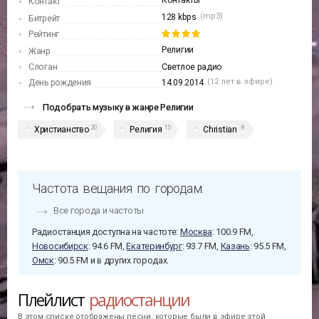
Контакты
Контакт
(mp3)
128 kbps
Битрейт
Рейтинг
Религии
Жанр
Слоган
Светлое радио
(12 лет в эфире)
День рождения
14.09.2014
Подобрать музыку в жанре Религии
20
15
8
Христианство
Религия
Christian
Частота вещания по городам:
Все города и частоты
Радиостанция доступна на частоте:
Москва
: 100.9 FM,
Новосибирск
: 94.6 FM,
Екатеринбург
: 93.7 FM,
Казань
: 95.5 FM,
Омск
: 90.5 FM и в других городах.
Плейлист
радиостанции
В этом списке отображены песни, которые были в эфире этой