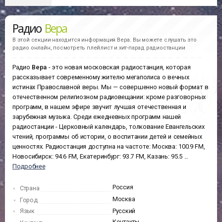
Радио
Вера
В этой секции находится информация
Вера.
Вы можете слушать это
радио онлайн, посмотреть плейлист и хит-парад радиостанции
Радио
Вера
- это новая московская радиостанция, которая
рассказывает современному жителю мегаполиса о вечных
истинах Православной веры. Мы — совершенно новый формат в
отечественном религиозном радиовещании: кроме разговорных
программ, в нашем эфире звучит лучшая отечественная и
зарубежная музыка. Среди ежедневных программ нашей
радиостанции - Церковный календарь, толкование Евангельских
чтений, программы об истории, о воспитании детей и семейных
ценностях. Радиостанция доступна на частоте: Москва: 100.9 FM,
Новосибирск: 94.6 FM, Екатеринбург: 93.7 FM, Казань: 95.5
...
Подробнее
Россия
Страна
Москва
Город
Язык
Русский