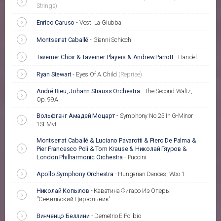
Strings)
Enrico Caruso
-
Vesti La Giubba
Montserrat Caballé
-
Gianni Schicchi
Taverner Choir & Taverner Players & Andrew Parrott
-
Handel
Ryan Stewart
-
Eyes Of A Child
(Reprise)
André Rieu, Johann Strauss Orchestra
-
The Second Waltz,
Op. 99A
Вольфганг Амадей Моцарт
-
Symphony No.25 In G-Minor
1St Mvt.
Montserrat Caballé & Luciano Pavarotti & Piero De Palma &
Pier Francesco Poli & Tom Krause & Николай Гяуров &
London Philharmonic Orchestra
-
Puccini
Apollo Symphony Orchestra
-
Hungarian Dances, Woo 1
Николай Копылов
-
Каватина Фигаро Из Оперы
''Севильский Цирюльник'
Винченцо Беллини
-
Demetrio E Polibio