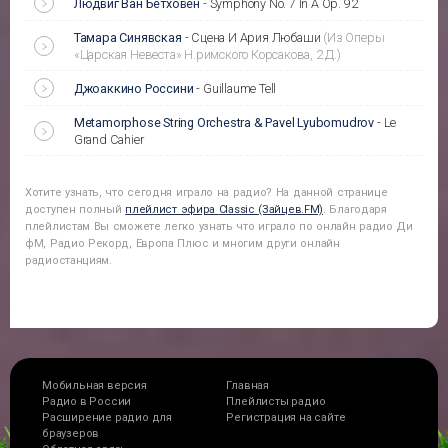
Людвиг Ван Бетховен
-
Symphony No. 7 In A Op. 92
Тамара Синявская
-
Сцена И Ария Любаши
(Из Оперы
«Царская Невеста» Н.римского Корсакова, 2 Д.)
Джоаккино Россини
-
Guillaume Tell
Metamorphose String Orchestra & Pavel Lyubomudrov
-
Le
Grand Cahier
Хотите узнать, что сегодня играло на радио? На данной странице
доступен полный
плейлист эфира
Classic (Зайцев.FM)
. Благодаря
плейлистам Вы сможете легко узнать что играло по онлайн радио Ди
фМ, Радио Рекорд, Европа Плюс и многим други онлайн
радиостанциям.
Мобильная версия
Главная
Радио в России
Плейлисты радио
Расширение радио для
Регистрация на сайте
браузеров