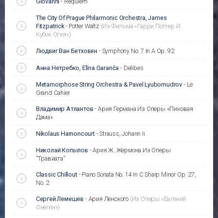
Giovanni
-
Requiem
The City Of Prague Philarmonic Orchestra, James
Fitzpatrick
-
Potter Waltz
(Из Фильма «Гарри Поттер И
Кубок Огня»)
Людвиг Ван Бетховен
-
Symphony No. 7 In A Op. 92
Анна Нетребко, Elīna Garanča
-
Delibes
Metamorphose String Orchestra & Pavel Lyubomudrov
-
Le
Grand Cahier
Владимир Атлантов
-
Ария Германа Из Оперы «Пиковая
Дама»
Nikolaus Harnoncourt
-
Strauss, Johann Ii
Николай Копылов
-
Ария Ж. Жермона Из Оперы
''Травиата''
Classic Chillout
-
Piano Sonata No. 14 In C Sharp Minor Op. 27,
No. 2
Сергей Лемешев
-
Ария Ленского
(Из Оперы «Евгений
Онегин»)