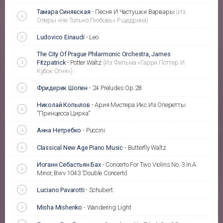
Тамара Синявская
-
Песня И Частушки Варвары
(Из
Оперы «Не Только Любовь» Р.щедрина)
Ludovico Einaudi
-
Leo
The City Of Prague Philarmonic Orchestra, James
Fitzpatrick
-
Potter Waltz
(Из Фильма «Гарри Поттер И
Кубок Огня»)
Фридерик Шопен
-
24 Preludes Op.28
Николай Копылов
-
Ария Мистера Икс Из Оперетты
''Принцесса Цирка''
Анна Нетребко
-
Puccini
Classical New Age Piano Music
-
Butterfly Waltz
Иоганн Себастьян Бах
-
Concerto For Two Violins No. 3 In A
Minor, Bwv 1043 'Double Concerto'
Luciano Pavarotti
-
Schubert
Misha Mishenko
-
Wandering Light