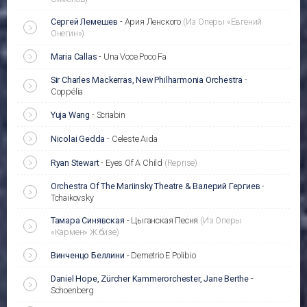
Сергей Лемешев
-
Ария Ленского
(Из Оперы «Евгений
Онегин»)
Maria Callas
-
Una Voce Poco Fa
Sir Charles Mackerras, New Philharmonia Orchestra
-
Coppélia
Yuja Wang
-
Scriabin
Nicolai Gedda
-
Celeste Aida
Ryan Stewart
-
Eyes Of A Child
(Reprise)
Orchestra Of The Mariinsky Theatre & Валерий Гергиев
-
Tchaikovsky
Тамара Синявская
-
Цыганская Песня
(Из Оперы
«Кармен» Ж.бизе)
Винченцо Беллини
-
Demetrio E Polibio
Daniel Hope, Zürcher Kammerorchester, Jane Berthe
-
Schoenberg