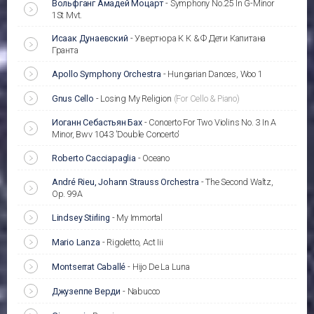
Вольфганг Амадей Моцарт
-
Symphony No.25 In G-Minor
1St Mvt.
Исаак Дунаевский
-
Увертюра К К & Ф Дети Капитана
Гранта
Apollo Symphony Orchestra
-
Hungarian Dances, Woo 1
Gnus Cello
-
Losing My Religion
(For Cello & Piano)
Иоганн Себастьян Бах
-
Concerto For Two Violins No. 3 In A
Minor, Bwv 1043 'Double Concerto'
Roberto Cacciapaglia
-
Oceano
André Rieu, Johann Strauss Orchestra
-
The Second Waltz,
Op. 99A
Lindsey Stirling
-
My Immortal
Mario Lanza
-
Rigoletto, Act Iii
Montserrat Caballé
-
Hijo De La Luna
Джузеппе Верди
-
Nabucco