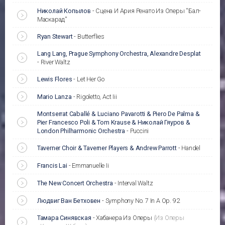
Николай Копылов
-
Сцена И Ария Ренато Из Оперы ''Бал-
Маскарад''
Ryan Stewart
-
Butterflies
Lang Lang, Prague Symphony Orchestra, Alexandre Desplat
-
River Waltz
Lewis Flores
-
Let Her Go
Mario Lanza
-
Rigoletto, Act Iii
Montserrat Caballé & Luciano Pavarotti & Piero De Palma &
Pier Francesco Poli & Tom Krause & Николай Гяуров &
London Philharmonic Orchestra
-
Puccini
Taverner Choir & Taverner Players & Andrew Parrott
-
Handel
Francis Lai
-
Emmanuelle Ii
The New Concert Orchestra
-
Interval Waltz
Людвиг Ван Бетховен
-
Symphony No. 7 In A Op. 92
Тамара Синявская
-
Хабанера Из Оперы
(Из Оперы