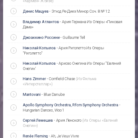
«Кармен» Ж.бизе)
Денис Мацуев
-
Этюд Ре-Диез Минор Соч. 8 № 12
Владимир Атлантов
-
Ария Германа Из Оперы «Пиковая
Дама»
Джоаккино Россини
-
Guillaume Tell
Николай Копылов
-
Ария Риголетто Из Оперы
''Риголетто''
Николай Копылов
-
Ариозо Онегина Из Оперы ''Евгений
Онегин'
Hans Zimmer
-
Cornfield Chase
(Из Фильма
«Интерстеллар»)
Mantovani
-
Blue Danube
Apollo Symphony Orchestra, Rfcm Symphony Orchestra
-
Hungarian Dances, Woo 1
Сергей Лемешев
-
Ария Ленского
(Из Оперы «Евгений
Онегин»)
Renée Fleming
-
Ah, Je Veux Vivre