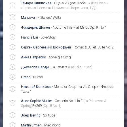
Тамара Синявская
-
Сцена И Дуэт Любаши
(Из Оперы
«Царская Невеста» Н.римского Корсакова, 1 Д.)
Mantovani
-
Skaters' Waltz
Фридерик Шопен
-
Nocturne In B-Flat Minor, Op. 9, No. 1
Francis Lai
-
Love Story
Сергей Сергеевич Прокофьев
-
Romeo & Juliet, Suite No. 2
Анна Нетребко
-
Solveig's Song
Джузеппе Верди
-
La Traviata
(Preludio 1º Ato)
Grand
-
Numb
Николай Копылов
-
Монолог Скарпиа Из Оперы ''Флория
Тоска''
Anne-Sophie Mutter
-
Concerto No. 1 In E
(La Primavera &
Spring)
Rv269
(Op. 8 No. 1)
Joep Beving
-
Solitude
Martin Ermen
-
Mad World