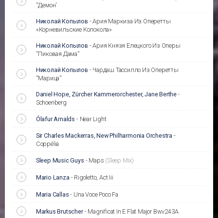
''Демон'
Николай Копылов
-
Ария Маркиза Из Оперетты
«Корневильские Колокола»
Николай Копылов
-
Ария Князя Елецкого Из Оперы
''Пиковая Дама''
Николай Копылов
-
Чардаш Тассилло Из Оперетты
''Марица''
Daniel Hope, Zürcher Kammerorchester, Jane Berthe
-
Schoenberg
Ólafur Arnalds
-
Near Light
Sir Charles Mackerras, New Philharmonia Orchestra
-
Coppélia
Sleep Music Guys
-
Maps
(Sleep Mix)
Mario Lanza
-
Rigoletto, Act Iii
Maria Callas
-
Una Voce Poco Fa
Markus Brutscher
-
Magnificat In E Flat Major Bwv243A