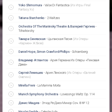
Yoko Shimomura
-
Valse Di Fantastica
(Из Игры Final
Fantasy Xv)
Tatiana Starchenko
-
2 Waltzes
Orchestra Of The Mariinsky Theatre & Валерий Гергиев
-
Tchaikovsky
Тамара Синявская
-
Цыганская Песня
(Из Оперы
«Кармен» Ж.бизе)
Daniel Hope, Simon Crawford-Phillips
-
Schoenberg
Владимир Атлантов
-
Ария Германа Из Оперы «Пиковая
Дама»
Сергей Лемешев
-
Ария Ленского
(Из Оперы «Евгений
Онегин»)
Mirella Freni
-
La Mamma Morta
Munich Symphony Orchestra
-
Lovesongs Waltz Op. 114
Денис Мацуев
-
Этюд Ре-Диез Минор Соч. 8 № 12
Nicolai Gedda
-
Celeste Aida