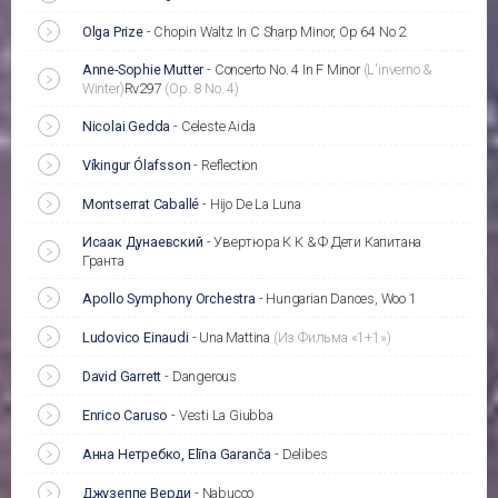
Olga Prize
-
Chopin Waltz In C Sharp Minor, Op 64 No 2
Anne-Sophie Mutter
-
Concerto No. 4 In F Minor
(L'inverno &
Winter)
Rv297
(Op. 8 No. 4)
Nicolai Gedda
-
Celeste Aida
Víkingur Ólafsson
-
Reflection
Montserrat Caballé
-
Hijo De La Luna
Исаак Дунаевский
-
Увертюра К К & Ф Дети Капитана
Гранта
Apollo Symphony Orchestra
-
Hungarian Dances, Woo 1
Ludovico Einaudi
-
Una Mattina
(Из Фильма «1+1»)
David Garrett
-
Dangerous
Enrico Caruso
-
Vesti La Giubba
Анна Нетребко, Elīna Garanča
-
Delibes
Джузеппе Верди
-
Nabucco