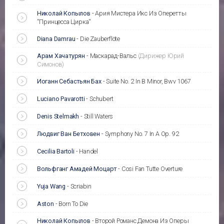
Николай Копылов
-
Ария Мистера Икс Из Оперетты
''Принцесса Цирка''
Diana Damrau
-
Die Zauberflöte
Арам Хачатурян
-
Маскарад-Вальс
(Дирижер Юрий
Симонов)
Иоганн Себастьян Бах
-
Suite No. 2 In B Minor, Bwv 1067
Luciano Pavarotti
-
Schubert
Denis Stelmakh
-
Still Waters
Людвиг Ван Бетховен
-
Symphony No. 7 In A Op. 92
Cecilia Bartoli
-
Handel
Вольфганг Амадей Моцарт
-
Cosi Fan Tutte Overture
Yuja Wang
-
Scriabin
Aston
-
Born To Die
Николай Копылов
-
Второй Романс Демона Из Оперы