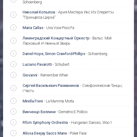
Schoenberg
Николай Копылов
-
Ария Мистера Икс Из Оперетты
''Принцесса Цирка''
Maria Callas
-
Una Voce Poco Fa
Ленинградский Концертный Оркестр
-
Вальс. Мой
Ласковый И Нежный Зверь
Daniel Hope, Simon Crawford-Phillips
-
Schoenberg
Luciano Pavarotti
-
Schubert
Giovanni
-
Remember When
Сергей Васильевич Рахманинов
-
Симфонические Танцы,
I Часть
Mirella Freni
-
La Mamma Morta
Винченцо Беллини
-
Demetrio E Polibio
Rfcm Symphony Orchestra
-
Hungarian Dances, Woo 1
Alissa Deejay Saccs Marie
-
Poker Face