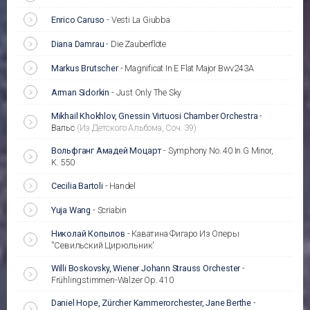
Enrico Caruso
-
Vesti La Giubba
Diana Damrau
-
Die Zauberflöte
Markus Brutscher
-
Magnificat In E Flat Major Bwv243A
Arman Sidorkin
-
Just Only The Sky
Mikhail Khokhlov, Gnessin Virtuosi Chamber Orchestra
-
Вальс
(Из Детского Альбома, Соч. 39)
Вольфганг Амадей Моцарт
-
Symphony No. 40 In G Minor,
K. 550
Cecilia Bartoli
-
Handel
Yuja Wang
-
Scriabin
Николай Копылов
-
Каватина Фигаро Из Оперы
''Севильский Цирюльник'
Willi Boskovsky, Wiener Johann Strauss Orchester
-
Frühlingstimmen-Walzer Op. 410
Daniel Hope, Zürcher Kammerorchester, Jane Berthe
-