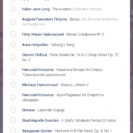
Helen Jane Long
-
The Aviators
(Extended Version)
Андрей Павлович Петров
-
Вальс
(Из Фильма «Берегись
Автомобиля»)
Пётр Ильич Чайковский
-
Финал Симфонии № 5
Анна Нетребко
-
Solveig's Song
Classic Chillout
-
Piano Sonata No. 14 In C Sharp Minor Op. 27,
No. 2
Николай Копылов
-
Каватина Фигаро Из Оперы
''Севильский Цирюльник'
Nikolaus Harnoncourt
-
Strauss, Johann Ii
Николай Копылов
-
Ария Раджами Из Оперетты
«Баядера»
Sinitana
-
Lavender Voyage
Staatskapelle Dresden
-
Ii. Waltz. Moderato-Tempo Di Valse
Фридерик Шопен
-
Nocturne In B-Flat Minor, Op. 9, No. 1