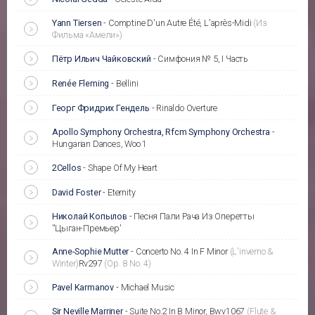
Yann Tiersen
-
Comptine D'un Autre Été, L'après-Midi
(Из
Фильма «Амели»)
Пётр Ильич Чайковский
-
Симфония № 5, I Часть
Renée Fleming
-
Bellini
Георг Фридрих Гендель
-
Rinaldo Overture
Apollo Symphony Orchestra, Rfcm Symphony Orchestra
-
Hungarian Dances, Woo 1
2Cellos
-
Shape Of My Heart
David Foster
-
Eternity
Николай Копылов
-
Песня Пали Рача Из Оперетты
''Цыган-Премьер'
Anne-Sophie Mutter
-
Concerto No. 4 In F Minor
(L'inverno &
Winter)
Rv297
(Op. 8 No. 4)
Pavel Karmanov
-
Michael Music
Sir Neville Marriner
-
Suite No.2 In B Minor, Bwv1067
(Flute &