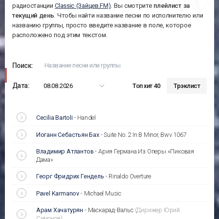
радиостанции
Classic (Зайцев.FM)
. Вы смотрите
плейлист за
текущий день
. Чтобы найти название песни по исполнителю или
названию группы, просто введите название в поле, которое
расположено под этим текстом.
Поиск:
Дата:
08.08.2026
Топ хит 40
Трэклист
Cecilia Bartoli
-
Handel
Иоганн Себастьян Бах
-
Suite No. 2 In B Minor, Bwv 1067
Владимир Атлантов
-
Ария Германа Из Оперы «Пиковая
Дама»
Георг Фридрих Гендель
-
Rinaldo Overture
Pavel Karmanov
-
Michael Music
Арам Хачатурян
-
Маскарад-Вальс
(Дирижер Юрий
Симонов)