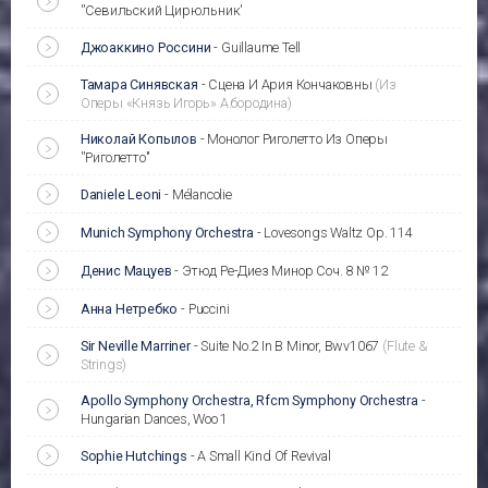
''Севильский Цирюльник'
Джоаккино Россини
-
Guillaume Tell
Тамара Синявская
-
Сцена И Ария Кончаковны
(Из
Оперы «Князь Игорь» А.бородина)
Николай Копылов
-
Монолог Риголетто Из Оперы
''Риголетто''
Daniele Leoni
-
Mélancolie
Munich Symphony Orchestra
-
Lovesongs Waltz Op. 114
Денис Мацуев
-
Этюд Ре-Диез Минор Соч. 8 № 12
Анна Нетребко
-
Puccini
Sir Neville Marriner
-
Suite No.2 In B Minor, Bwv1067
(Flute &
Strings)
Apollo Symphony Orchestra, Rfcm Symphony Orchestra
-
Hungarian Dances, Woo 1
Sophie Hutchings
-
A Small Kind Of Revival