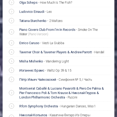
Olga Scheps
-
How Much Is The Fish?
Ludovico Einaudi
-
Leo
Tatiana Starchenko
-
2 Waltzes
Piano Covers Club From I’m In Records
-
Smoke On The
Water
(Piano Version)
Enrico Caruso
-
Vesti La Giubba
Taverner Choir & Taverner Players & Andrew Parrott
-
Handel
Misha Mishenko
-
Wandering Light
Иоганнес Брамс
-
Waltz Op 39 & 15
Пётр Ильич Чайковский
-
Симфония № 5, I Часть
Montserrat Caballé & Luciano Pavarotti & Piero De Palma &
Pier Francesco Poli & Tom Krause & Николай Гяуров &
London Philharmonic Orchestra
-
Puccini
Rfcm Symphony Orchestra
-
Hungarian Dances, Woo 1
Николай Копылов
-
Каватина Фигаро Из Оперы