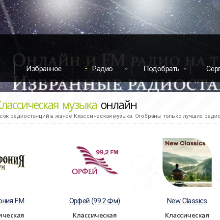
Избранное
Радио
Подобрать
Сер
Классическая музыка
онлайн
ок радиостанций в жанре Классическая музыка. Отобраны только лучшие радио
ония FM
Орфей (99.2 Фм)
New Classics
ическая
Классическая
Классическая