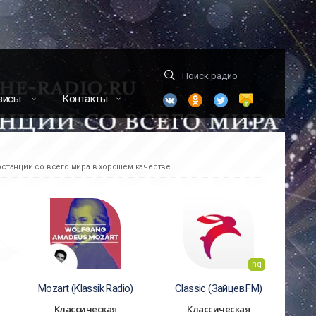
висы
Контакты
станции со всего мира в хорошем качестве
hq
Mozart (Klassik Radio)
Classic (Зайцев.FM)
Классическая
Классическая