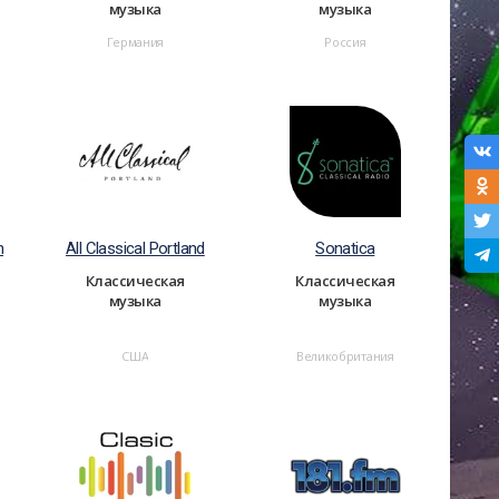
музыка
музыка
Германия
Россия
n
All Classical Portland
Sonatica
Классическая
Классическая
музыка
музыка
США
Великобритания