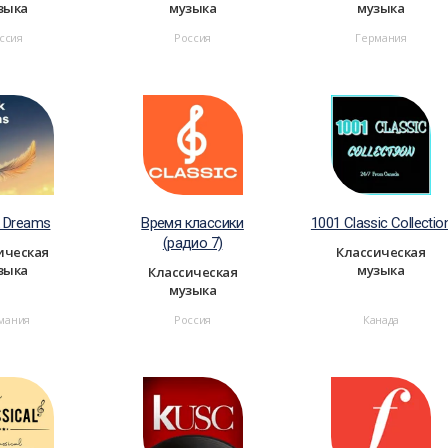
зыка
музыка
музыка
ссия
Россия
Германия
k Dreams
Время классики
1001 Classic Collectio
(радио 7)
ическая
Классическая
зыка
музыка
Классическая
музыка
мания
Россия
Канада