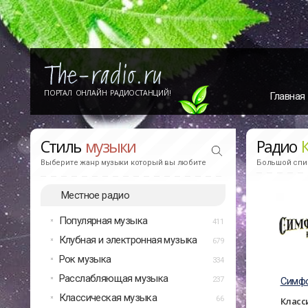
ПОРТАЛ ОНЛАЙН РАДИОСТАНЦИЙ!
Главная
Стиль
музыки
Радио
Выберите жанр музыки который вы любите
Большой спис
Местное радио
Популярная музыка
411
Клубная и электронная музыка
679
Рок музыка
334
Расслабляющая музыка
237
Симф
Классическая музыка
66
Класс