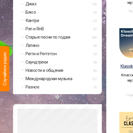
му
Джаз
126
Ро
Блюз
35
Кантри
63
Рэп и RnB
87
Старые песни по годам
290
Латино
60
Регги и Реггетон
Случайное радио
33
Саундтреки
28
Klassi
Новости и общение
85
Класс
Международная музыка
137
му
Разное
76
Гер