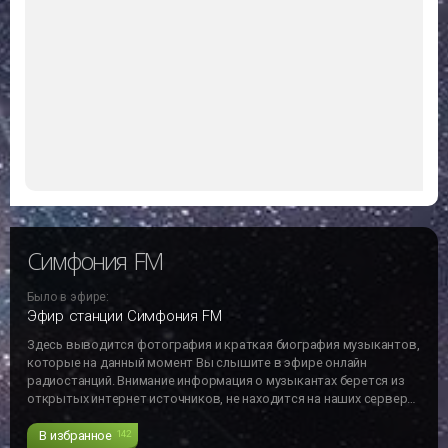
Симфония FM
Было в эфире:
Эфир станции Симфония FM
Здесь выводится фотография и краткая биография музыкантов,
которые на данный момент Вы слышите в эфире онлайн
радиостанций. Внимание информация о музыкантах берется из
открытых интернет источников, не находится на наших серверах
и может не отвечать действительности!!!
В избранное
142