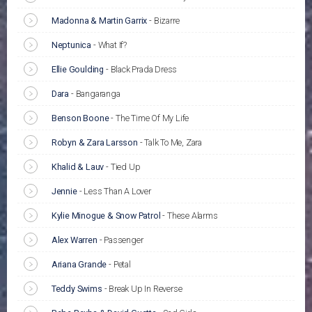
Madonna & Martin Garrix
-
Bizarre
Neptunica
-
What If?
Ellie Goulding
-
Black Prada Dress
Dara
-
Bangaranga
Benson Boone
-
The Time Of My Life
Robyn & Zara Larsson
-
Talk To Me, Zara
Khalid & Lauv
-
Tied Up
Jennie
-
Less Than A Lover
Kylie Minogue & Snow Patrol
-
These Alarms
Alex Warren
-
Passenger
Ariana Grande
-
Petal
Teddy Swims
-
Break Up In Reverse