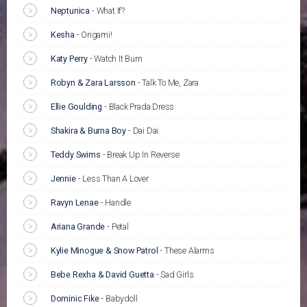
Neptunica
-
What If?
Kesha
-
Origami!
Katy Perry
-
Watch It Burn
Robyn & Zara Larsson
-
Talk To Me, Zara
Ellie Goulding
-
Black Prada Dress
Shakira & Burna Boy
-
Dai Dai
Teddy Swims
-
Break Up In Reverse
Jennie
-
Less Than A Lover
Ravyn Lenae
-
Handle
Ariana Grande
-
Petal
Kylie Minogue & Snow Patrol
-
These Alarms
Bebe Rexha & David Guetta
-
Sad Girls
Dominic Fike
-
Babydoll