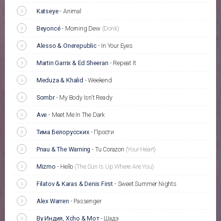
Katseye
-
Animal
Beyoncé
-
Morning Dew
(Donk)
Alesso & Onerepublic
-
In Your Eyes
Martin Garrix & Ed Sheeran
-
Repeat It
Meduza & Khalid
-
Weekend
Sombr
-
My Body Isn't Ready
Ave
-
Meet Me In The Dark
Тима Белорусских
-
Прости
Pnau & The Warning
-
Tu Corazon
(Your Heart)
Mizmo
-
Hello
(The Sun Is Up Where Are You)
Filatov & Karas & Denis First
-
Sweet Summer Nights
Alex Warren
-
Passenger
By Индия, Xcho & Мот
-
Шадэ