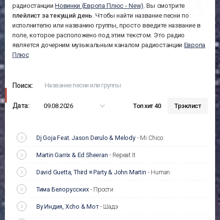
радиостанции
Новинки (Европа Плюс - New)
. Вы смотрите
плейлист за
текущий день
. Чтобы найти название песни по
исполнителю или названию группы, просто введите название в
поле, которое расположено под этим текстом. Это радио
является дочерним музыкальным каналом радиостанции
Европа
Плюс
Поиск:
Дата:
09.08.2026
Топ хит 40
Трэклист
Dj Goja Feat. Jason Derulo & Melody
-
Mi Chico
Martin Garrix & Ed Sheeran
-
Repeat It
David Guetta, Third ≡ Party & John Martin
-
Human
Тима Белорусских
-
Прости
By Индия, Xcho & Мот
-
Шадэ