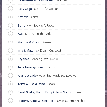
Bebe Rexha & David Guetta
-
Sad Girls
Lady Gaga
-
Shape Of A Woman
Katseye
-
Animal
Sombr
-
My Body Isn't Ready
Ave
-
Meet Me In The Dark
Meduza & Khalid
-
Weekend
Inna & Matoma
-
Dream Out Loud
Beyoncé
-
Morning Dew
(Donk)
Тима Белорусских
-
Прости
Ariana Grande
-
Hate That I Made You Love Me
Anitta & Lisa & Rema
-
Goals
David Guetta, Third ≡ Party & John Martin
-
Human
Filatov & Karas & Denis First
-
Sweet Summer Nights