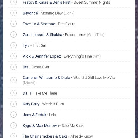
Filatov & Karas & Denis First
-
Sweet Summer Nights
Beyoncé
-
Morning Dew
(Donk)
Tove Lo & Stromae
-
Des Fleurs
Zara Larsson & Shakira
-
Eurosummer
(Girls Trip)
Tyla
-
That Girl
Alok & Jennifer Lopez
-
Everything's Fine
(Am)
Bts
-
Come Over
Cameron Whitcomb & Diplo
-
Would U Still Love Me-Vip
(Mixed)
Da Ti
-
Take Me There
Katy Perry
-
Watch It Burn
Jony & Feduk
-
Leto
Kygo & Max Mcnown
-
Take Me Back
The Chainsmokers & Oaks
-
Already Know