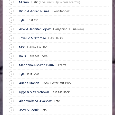
Mizmo
-
Hello
(The Sun Is Up Where Are You)
Diplo & Adrien Nunez
-
Two Steppin’
Tyla
-
That Girl
Alok & Jennifer Lopez
-
Everything's Fine
(Am)
Tove Lo & Stromae
-
Des Fleurs
Mot
-
Намёк На Нас
Da Ti
-
Take Me There
Madonna & Martin Garrix
-
Bizarre
Tyla
-
Is It Love
Ariana Grande
-
Knew Better Part Two
Kygo & Max Mcnown
-
Take Me Back
Alan Walker & Ava Max
-
Fate
Jony & Feduk
-
Leto