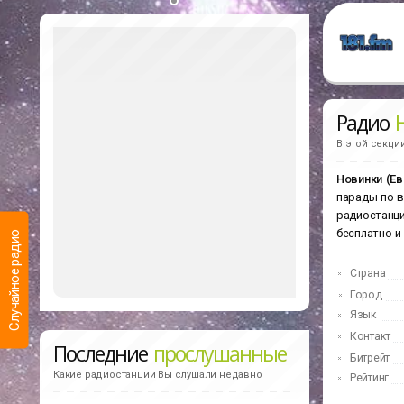
Радио
В этой секци
Новинки (Ев
парады по в
радиостанц
бесплатно и
Случайное радио
Страна
Город
Язык
Контакт
Последние
прослушанные
Битрейт
Какие радиостанции Вы слушали недавно
Рейтинг