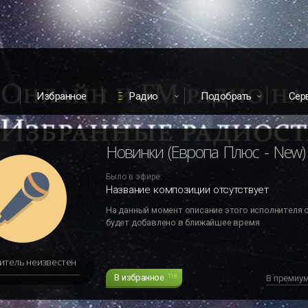
Избранное
Радио
Подобрать
Сер
Новинки (Европа Плюс - New)
Было в эфире:
Название композиции отсутствует
На данный момент описание этого исполнителя 
будет добавлено в ближайшее время
итель неизвестен
В избранное
118
В премиу