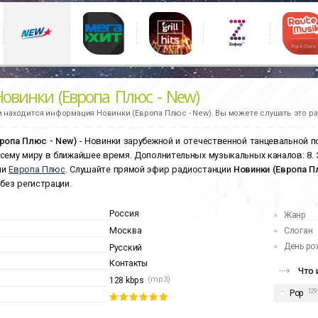
Новинки (Европа Плюс - New)
и находится информация
Новинки (Европа Плюс - New).
Вы можете слушать это ра
ропа Плюс - New)
- Новинки зарубежной и отечественной танцевальной по
сему миру в ближайшее время. Дополнительных музыкальных каналов: 8.
ии
Европа Плюс
. Слушайте прямой эфир радиостанции
Новинки (Европа П
 без регистрации.
Россия
Жанр
Москва
Слоган
День ро
Русский
Контакты
Что 
(mp3)
128 kbps
129
Pop