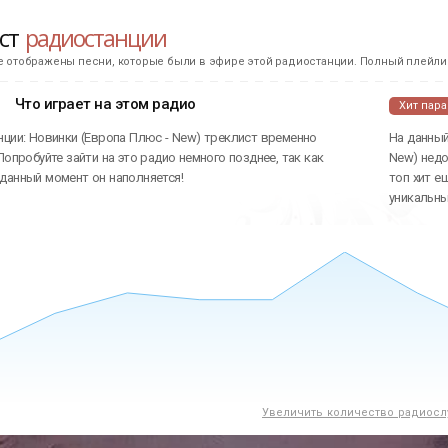
ист
радиостанции
е отображены песни, которые были в эфире этой радиостанции. Полный плейлис
Что играет на этом радио
Хит пар
нции: Новинки (Европа Плюс - New) треклист временно
На данный
Попробуйте зайти на это радио немного позднее, так как
New) недо
данный момент он наполняется!
топ хит е
уникальн
Увеличить количество радиосл