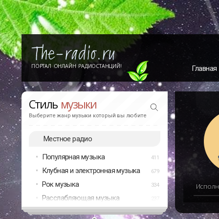
ПОРТАЛ ОНЛАЙН РАДИОСТАНЦИЙ!
Главная
Стиль
музыки
Выберите жанр музыки который вы любите
Местное радио
Популярная музыка
411
Клубная и электронная музыка
679
Рок музыка
334
Исполн
Расслабляющая музыка
237