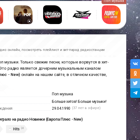
Поп музыка
дио онлайн, посмотреть плейлист и хит-парад радиостанции
п музыки. Только свежие песни, которые ворвутся в хит-
 Это радио является дочерним музыкальным каналом
люс - New)
онлайн на нашем сайте, в отличном качестве,
Поп музыка
Больше хитов! Больше музыки!
(37 лет в эфире)
ждения
29.04.1990
играло на радио Новинки (Европа Плюс - New)
24
Hits