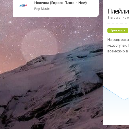
Новинки (Европа Плюс - New)
Плейл
Pop Music
В этом списк
Треклист
На радиоста
недоступен. 
возможно в 