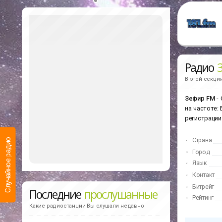
Радио
В этой секци
Зефир FM
- 
на частоте:
регистрации
Страна
Случайное радио
Город
Язык
Контакт
Битрейт
Последние
прослушанные
Рейтинг
Какие радиостанции Вы слушали недавно