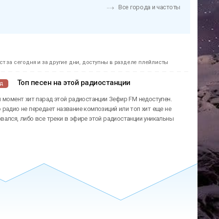
Все города и частоты
т за сегодня и за другие дни, доступны в разделе плейлисты
Топ песен на этой радиостанции
ад
 момент хит парад этой радиостанции Зефир FM недоступен.
радио не передает название композиций или топ хит еще не
ался, либо все треки в эфире этой радиостанции уникальны