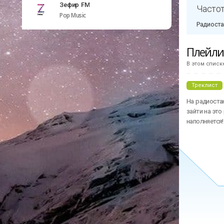
Зефир FM
Частот
Pop Music
Радиоста
Плейл
В этом списк
Треклист
На радиоста
зайти на это
наполняется!