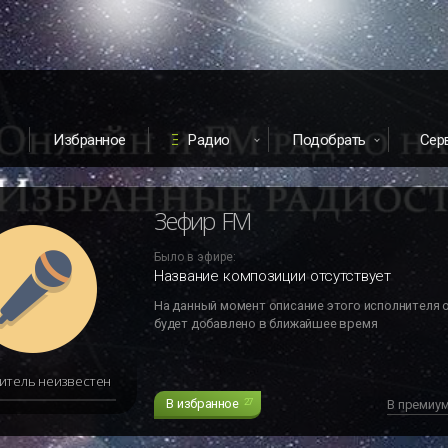
Избранное
Радио
Подобрать
Сер
Зефир FM
Было в эфире:
Название композиции отсутствует
На данный момент описание этого исполнителя 
будет добавлено в ближайшее время
итель неизвестен
В избранное
27
В премиу