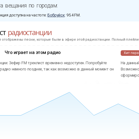
а вещания по городам:
нция доступна на частоте:
Бобруйск
: 95.4 FM.
ист
радиостанции
е отображены песни, которые были в эфире этой радиостанции. Полный плейлис
Что играет на этом радио
Хит пар
нции: Зефир FM треклист временно недоступен. Попробуйте
На данный
 радио немного позднее, так как возможно в данный момент он
Возможно 
сформиров