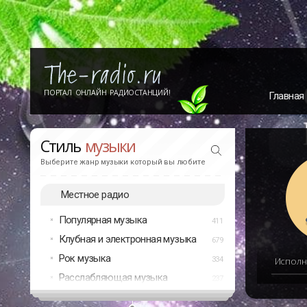
ПОРТАЛ ОНЛАЙН РАДИОСТАНЦИЙ!
Главная
Стиль
музыки
Выберите жанр музыки который вы любите
Местное радио
Популярная музыка
411
Клубная и электронная музыка
679
Рок музыка
334
Исполн
Расслабляющая музыка
237