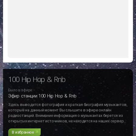
100 Hip Hop & Rnb
Было в эфире:
Эфир станции 100 Hip Hop & Rnb
Здесь выводится фотография и краткая биография музыкантов,
которые на данный момент Вы слышите в эфире онлайн
радиостанций. Внимание информация о музыкантах берется из
открытых интернет источников, не находится на наших серверах
и может не отвечать действительности!!!
В избранное
26