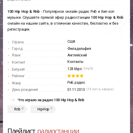
100 Hip Hop & Rnb
- Популярное онлайн радио РнБ и Хип-хоп
музыки. Слушайте прямой эфир радиостанции
100 Hip Hop & Rnb
онлайн на нашем сайте, в отличном качестве, бесплатно и без
регистрации.
США
Страна
Город
Филадельфия
Язык
Английский
Контакты
Контакт
(mp3)
128 kbps
Битрейт
Рейтинг
РнБ радио
Жанр
(13 лет в эфире)
День рождения
01.11.2013
Что играло на радио 100 Hip Hop & Rnb
42
51
Rnb
Hip-Hop
Плейлист
радиостанции