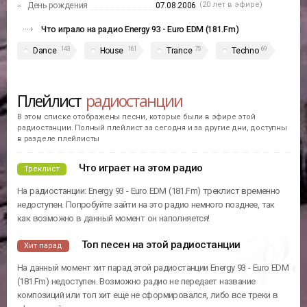
(20 лет в эфире)
День рождения
07.08.2006
Что играло на радио Energy 93 - Euro EDM (181.Fm)
143
161
75
69
Dance
House
Trance
Techno
Плейлист
радиостанции
В этом списке отображены песни, которые были в эфире этой
радиостанции. Полный плейлист за сегодня и за другие дни, доступны
в разделе плейлисты
Что играет на этом радио
Треклист
На радиостанции: Energy 93 - Euro EDM (181.Fm) треклист временно
недоступен. Попробуйте зайти на это радио немного позднее, так
как возможно в данный момент он наполняется!
Топ песен на этой радиостанции
Хит парад
На данный момент хит парад этой радиостанции Energy 93 - Euro EDM
(181.Fm) недоступен. Возможно радио не передает название
композиций или топ хит еще не сформировался, либо все треки в