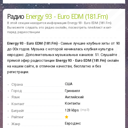
Радио
Energy 93 - Euro EDM (181.Fm)
В этой секции находится информация
Energy 93 - Euro EDM (181.Fm).
Вы можете слушать это радио онлайн, посмотреть плейлист и хит-
парад радиостанции
Energy 93 - Euro EDM (181.Fm)
- Самые лучшие клубные хиты от 90
до 00х годов. Музыка с которой начиналась клубная культура
евродэнс. Дополнительных музыкальных каналов: 51. Слушайте
прямой эфир радиостанции
Energy 93 - Euro EDM (181.Fm)
онлайн
на нашем сайте, в отличном качестве, бесплатно и без
регистрации.
США
Страна
Город
Гринвилл
Язык
Английский
Контакты
Контакт
(mp3)
128 kbps
Битрейт
Рейтинг
Евродэнс
Жанр