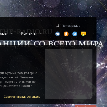
висы
Контакты
фия музыкантов, которые
адиостанций. Внимание
интернет источников, не
ь действительности!!!
м
Ссылка на радиостанцию