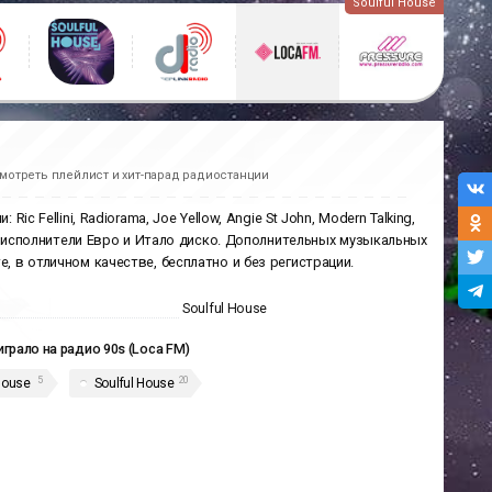
Soulful House
мотреть плейлист и хит-парад радиостанции
c Fellini, Radiorama, Joe Yellow, Angie St John, Modern Talking,
ные исполнители Евро и Итало диско. Дополнительных музыкальных
е, в отличном качестве, бесплатно и без регистрации.
Soulful House
играло на радио 90s (Loca FM)
5
20
House
Soulful House