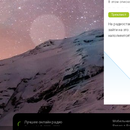
В этом списк
90s (Loca FM)
Soulful House
Треклист
На радиостан
зайти на это
наполняется!
Мобильная
Лучшее онлайн радио
Радио в Р
Copyright © 2009 - 2026