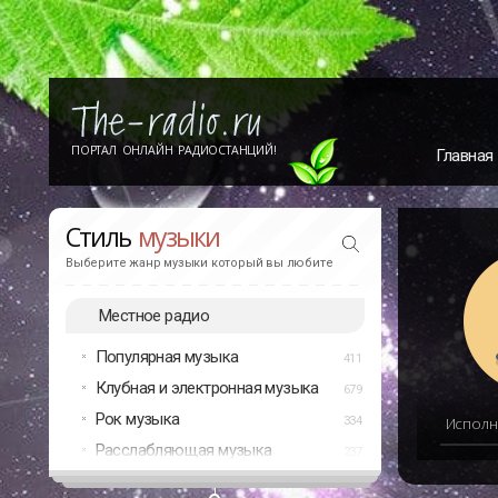
ПОРТАЛ ОНЛАЙН РАДИОСТАНЦИЙ!
Главная
Стиль
музыки
Выберите жанр музыки который вы любите
Местное радио
Популярная музыка
411
Клубная и электронная музыка
679
Рок музыка
334
Исполн
Расслабляющая музыка
237