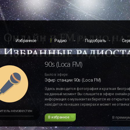
Избранное
Радио
Подобрать
Сер
90s (Loca FM)
Было в эфире:
Эфир станции 90s (Loca FM)
Здесь выводится фотография и краткая биогра
на данный момент Вы слышите в эфире онлайн р
информация о музыкантах берется из открытых 
находится на наших серверах и может не отвечат
итель неизвестен
В избранное
13
В премиу