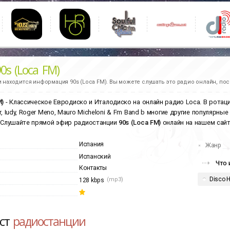
0s (Loca FM)
и находится информация
90s (Loca FM).
Вы можете слушать это радио онлайн, пос
M)
- Классическое Евродиско и Италодиско на онлайн радио Loca. В ротации: Ri
er, Iudy, Roger Meno, Mauro Micheloni & Fm Band b многие другие популяр
. Слушайте прямой эфир радиостанции
90s (Loca FM)
онлайн на нашем сайт
Испания
Жанр
Испанский
Что 
Контакты
Disco 
(mp3)
128 kbps
ист
радиостанции