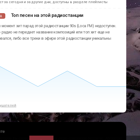
т за сегодня и за другие дни, доступны в разделе плейлисты
Топ песен на этой радиостанции
ад
 момент хит парад этой радиостанции 90s (Loca FM) недоступен.
радио не передает название композиций или топ хит еще не
ался, либо все треки в эфире этой радиостанции уникальны
ушателей
йте
 котором Вы сможете слушать онлайн радио совершенно бесплатно. Абсолютно