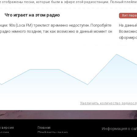
е отображены песни, которые были в эфире этой радиостанции. Полный плейлис
Что играет на этом радио
Хит пар
ции: 90s (Loca FM) треклист временно недоступен. Попробуйте
На данный
 радио немного позднее, так как возможно в данный момент он
Возможно 
сформиров
Увеличить количество радиосл
 версия
Главная
Информация о са
оссии
Плейлисты радио
Это интернет сайт, на