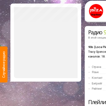
Радио
9
В этой секци
90s (Loca F
Tracy Spenc
Случайное радио
каналов: 18
Страна
Язык
Контакт
Битрейт
Рейтинг
Последние
прослушанные
Какие радиостанции Вы слушали недавно
Плейл